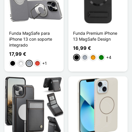
Funda MagSafe para
Funda Premium iPhone
iPhone 13 con soporte
13 MagSafe Design
integrado
16,99 €
17,99 €
+4
Negro
Gris
Naranja
Verde
+1
Negro
Blanco
Gris
Rojo