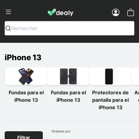
Dealy - Fundas y accesorios para smar
Menu
Rechercher
iPhone 13
Fundas para el
Fundas para el
Protectores de
A
iPhone 13
iPhone 13
pantalla para el
iPhone 13
Ordenar por
Filtrar