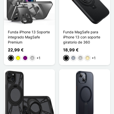
Funda iPhone 13 Soporte
Funda MagSafe para
integrado MagSafe
iPhone 13 con soporte
Premium
giratorio de 360
22,99 €
18,99 €
+1
+1
Negro
Amarillo
Púrpura
Plata
Negro
Gris
Plata
Oro