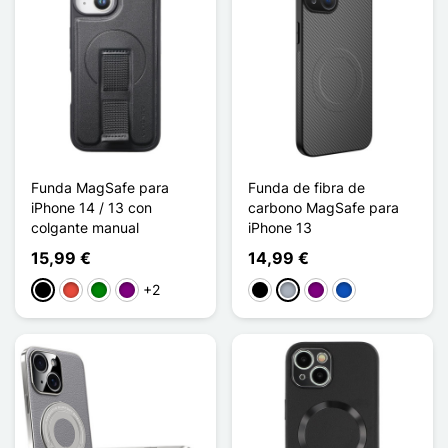
Funda MagSafe para
Funda de fibra de
iPhone 14 / 13 con
carbono MagSafe para
colgante manual
iPhone 13
15,99 €
14,99 €
+2
Negro
Rojo
Verde
Púrpura
Negro
Gris
Púrpura
Saphir