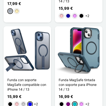
14 / 13
17,99 €
15,99 €
Gris
Oro
+2
Rosa
Azul oscuro
Morado claro
Noir Transparent
Funda con soporte
Funda MagSafe tintada
MagSafe compatible con
con soporte para iPhone
iPhone 14 / 13
14 / 13
15,99 €
16,99 €
+2
+2
Negro
Rosa
Plata
Azul
Negro
Púrpura
Turquesa
Morado claro