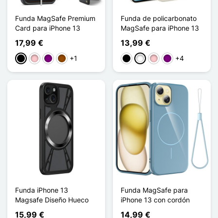
Funda MagSafe Premium
Funda de policarbonato
Card para iPhone 13
MagSafe para iPhone 13
17,99 €
13,99 €
+1
+4
Negro
Rosa
Púrpura
Marrón
Negro
Blanco
Rosa
Púrpura
Funda iPhone 13
Funda MagSafe para
Magsafe Diseño Hueco
iPhone 13 con cordón
15,99 €
14,99 €