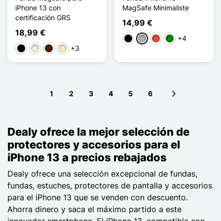
iPhone 13 con
MagSafe Minimaliste
certificación GRS
14,99 €
18,99 €
+4
Negro
Gris
Rojo
Verde
+3
Negro
Beige
Marrón oscuro
Marrón claro
1
2
3
4
5
6
Next page
Dealy ofrece la mejor selección de
protectores y accesorios para el
iPhone 13 a precios rebajados
Dealy ofrece una selección excepcional de fundas,
fundas, estuches, protectores de pantalla y accesorios
para el iPhone 13 que se venden con descuento.
Ahorra dinero y saca el máximo partido a este
innovador smartphone. El iPhone 13, compatible con