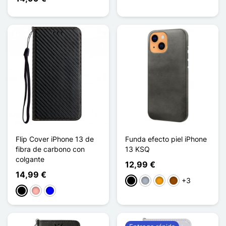
Flip Cover iPhone 13 de
Funda efecto piel iPhone
fibra de carbono con
13 KSQ
colgante
12,99 €
14,99 €
+3
Negro
Gris
Naranja
Marrón
Negro
Oro rosa
Azul