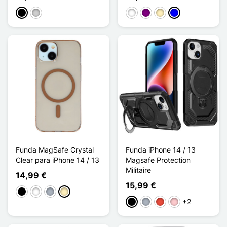
Negro
Plata
Blanco
Púrpura
Oro
Azul
Funda MagSafe Crystal
Funda iPhone 14 / 13
Clear para iPhone 14 / 13
Magsafe Protection
Militaire
14,99 €
15,99 €
Negro
Blanco
Gris
Oro
+2
Negro
Gris
Rojo
Rosa