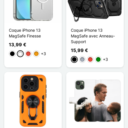
Coque iPhone 13
Coque iPhone 13
MagSafe Finesse
MagSafe avec Anneau-
Support
13,99 €
15,99 €
+3
Negro
Blanco
Rojo
Naranja
+3
Negro
Gris
Rojo
Verde