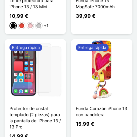
Lente protectora para
Funda iPhone 13
iPhone 13 / 13 Mini
MagSafe 7000mAh
10,99 €
39,99 €
+1
Negro
Rojo
Rosa
Plata
Entrega rápida
Entrega rápida
Protector de cristal
Funda Corazón iPhone 13
templado (2 piezas) para
con bandolera
la pantalla del iPhone 13 /
15,99 €
13 Pro
14,99 €