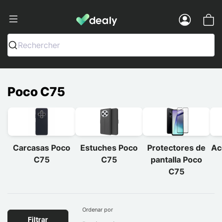
Dealy - Fundas y accesorios para smar
Menu
Rechercher
Poco C75
Carcasas Poco
Estuches Poco
Protectores de
Ac
C75
C75
pantalla Poco
C75
Ordenar por
Filtrar