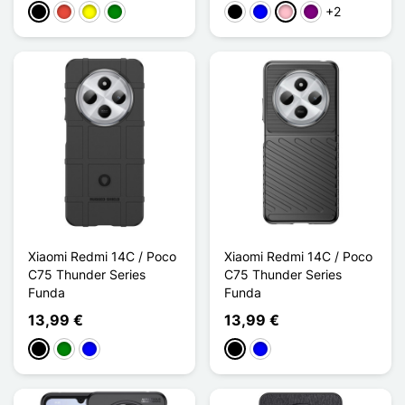
+2
Negro
Rojo
Amarillo
Verde
Noir Transparent
Bleu Transparent
Rose Transparent
Violet Transparen
Xiaomi Redmi 14C / Poco
Xiaomi Redmi 14C / Poco
C75 Thunder Series
C75 Thunder Series
Funda
Funda
13,99 €
13,99 €
Negro
Verde
Azul
Negro
Azul