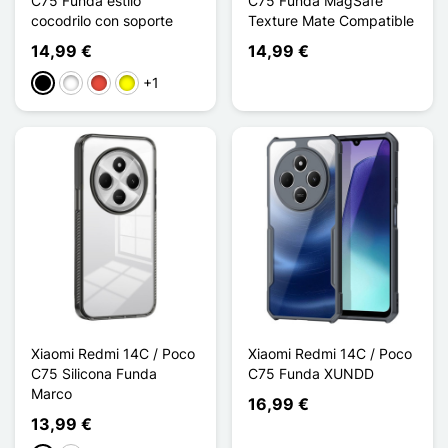
C75 Funda estilo
C75 Funda MagSafe
cocodrilo con soporte
Texture Mate Compatible
14,99 €
14,99 €
+1
Negro
Blanco
Rojo
Amarillo
Xiaomi Redmi 14C / Poco
Xiaomi Redmi 14C / Poco
C75 Silicona Funda
C75 Funda XUNDD
Marco
16,99 €
13,99 €