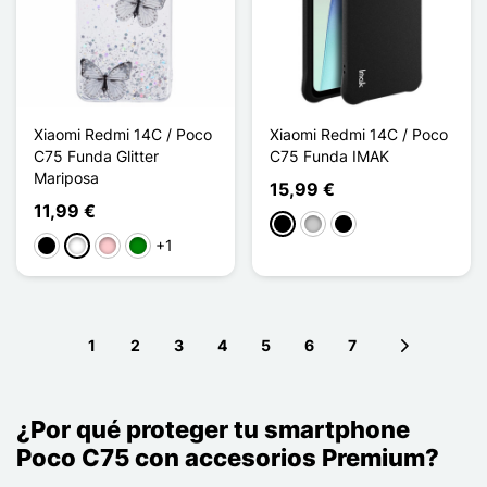
Xiaomi Redmi 14C / Poco
Xiaomi Redmi 14C / Poco
C75 Funda Glitter
C75 Funda IMAK
Mariposa
15,99 €
11,99 €
Negro
Transparente
Noir Transparent
+1
Negro
Blanco
Rosa
Verde
1
2
3
4
5
6
7
Next page
¿Por qué proteger tu smartphone
Poco C75 con accesorios Premium?