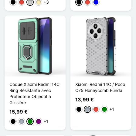
+3
Negro
Rojo
Plata
Oro
Negro
Rojo
Azul
Coque Xiaomi Redmi 14C
Xiaomi Redmi 14C / Poco
Ring Résistante avec
C75 Honeycomb Funda
Protecteur Objectif à
13,99 €
Glissière
+1
Negro
Gris
Rojo
Verde
15,99 €
+1
Negro
Gris
Verde
Púrpura