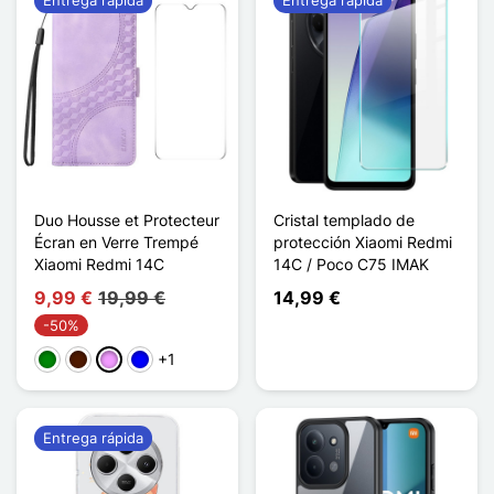
Duo Housse et Protecteur
Cristal templado de
Écran en Verre Trempé
protección Xiaomi Redmi
Xiaomi Redmi 14C
14C / Poco C75 IMAK
9,99 €
19,99 €
14,99 €
-50%
+1
Verde
Marrón oscuro
Morado claro
Azul
Entrega rápida