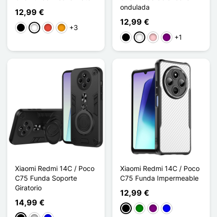
ondulada
12,99 €
12,99 €
+3
Negro
Blanco
Rojo
Naranja
+1
Negro
Blanco
Rosa
Púrpura
Xiaomi Redmi 14C / Poco
Xiaomi Redmi 14C / Poco
C75 Funda Soporte
C75 Funda Impermeable
Giratorio
12,99 €
14,99 €
Negro
Verde
Púrpura
Azul