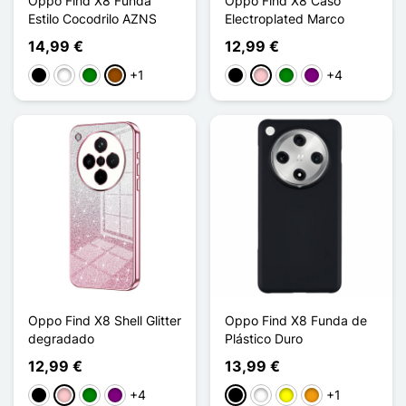
Oppo Find X8 Funda
Oppo Find X8 Caso
Estilo Cocodrilo AZNS
Electroplated Marco
14,99 €
12,99 €
+1
+4
Negro
Blanco
Verde
Marrón
Negro
Rosa
Verde
Púrpura
Oppo Find X8 Shell Glitter
Oppo Find X8 Funda de
degradado
Plástico Duro
12,99 €
13,99 €
+4
+1
Negro
Rosa
Verde
Púrpura
Negro
Blanco
Amarillo
Naranja