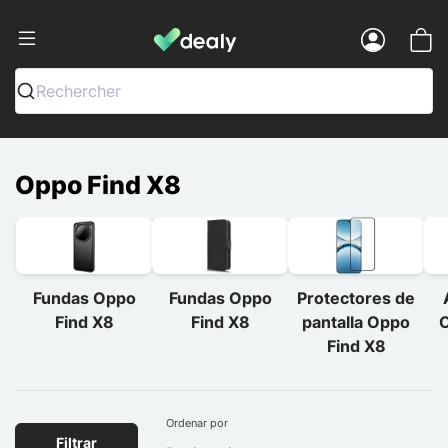
Dealy - Fundas y accesorios para smar
Menu
Rechercher
Oppo Find X8
Fundas Oppo
Fundas Oppo
Protectores de
Find X8
Find X8
pantalla Oppo
O
Find X8
Ordenar por
Filtrar