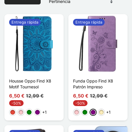
Entrega rápida
Entrega rápida
Housse Oppo Find X8
Funda Oppo Find X8
Motif Tournesol
Patrón Impreso
6,50 €
12,99 €
6,50 €
12,99 €
-50%
-50%
+1
+1
Rojo
Rosa
Verde
Púrpura
Rosa
Verde
Púrpura
Oro