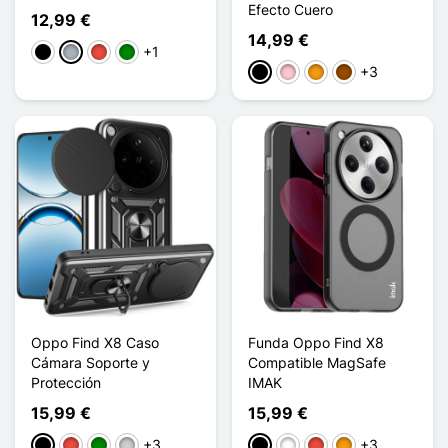
Efecto Cuero
12,99 €
14,99 €
+1
Negro
Gris
Rojo
Verde
+3
Negro
Rosa
Naranja
Marrón
Oppo Find X8 Caso
Funda Oppo Find X8
Cámara Soporte y
Compatible MagSafe
Protección
IMAK
15,99 €
15,99 €
+3
+3
Negro
Rojo
Verde
Plata
Negro
Blanco
Rojo
Naranja