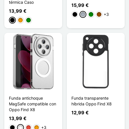
térmica Caso
15,99 €
13,99 €
+3
Negro
Gris
Verde
Marrón
Negro
Naranja
Verde
Funda antichoque
Funda transparente
MagSafe compatible con
híbrida Oppo Find X8
Oppo Find X8
12,99 €
13,99 €
+3
Negro
Blanco
Rojo
Naranja