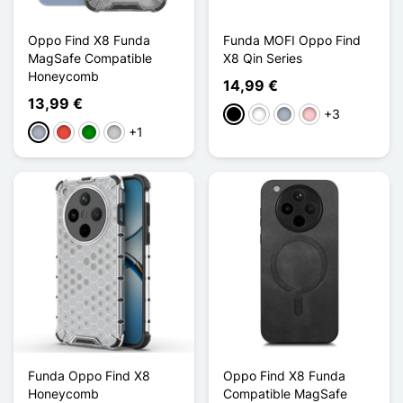
Oppo Find X8 Funda
Funda MOFI Oppo Find
MagSafe Compatible
X8 Qin Series
Honeycomb
14,99 €
13,99 €
+3
Negro
Blanco
Gris
Rosa
+1
Gris
Rojo
Verde
Transparente
Funda Oppo Find X8
Oppo Find X8 Funda
Honeycomb
Compatible MagSafe