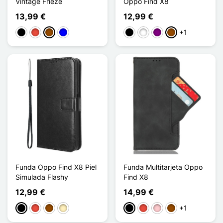
Vintage Frieze
Oppo Find X8
13,99 €
12,99 €
+1
Negro
Rojo
Marrón
Azul
Negro
Blanco
Púrpura
Marrón
Funda Oppo Find X8 Piel
Funda Multitarjeta Oppo
Simulada Flashy
Find X8
12,99 €
14,99 €
+1
Negro
Rojo
Marrón
Oro
Negro
Rojo
Rosa
Marrón