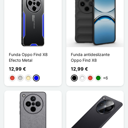
Funda Oppo Find X8
Funda antideslizante
Efecto Metal
Oppo Find X8
12,99 €
12,99 €
+6
Rojo
Plata
Oro
Azul
Negro
Blanco
Rojo
Verde