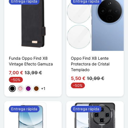
Entrega rápida
Entrega rápida
Funda Oppo Find X8
Oppo Find X8 Lente
Vintage Efecto Gamuza
Protectora de Cristal
Templado
7,00 €
13,99 €
5,50 €
10,99 €
-50%
-50%
+1
Negro
Rosa
Púrpura
Café
Entrega rápida
Entrega rápida