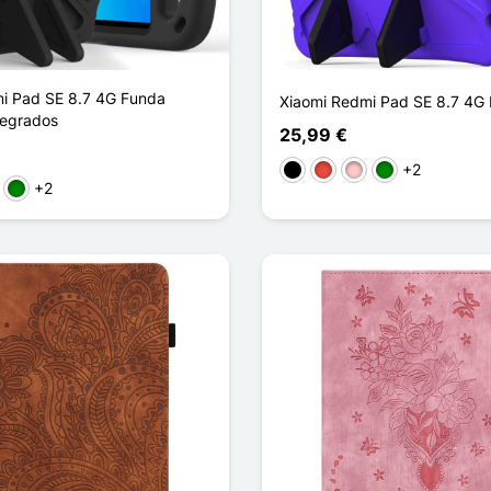
i Pad SE 8.7 4G Funda
Xiaomi Redmi Pad SE 8.7 4G
tegrados
25,99 €
+2
Negro
Rojo
Rosa
Verde
+2
sa
Verde