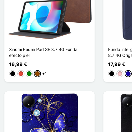
Xiaomi Redmi Pad SE 8.7 4G Funda
Funda intel
efecto piel
8.7 4G Orig
16,99 €
17,99 €
+1
Negro
Rojo
Verde
Marrón
Negro
Rosa
Azu