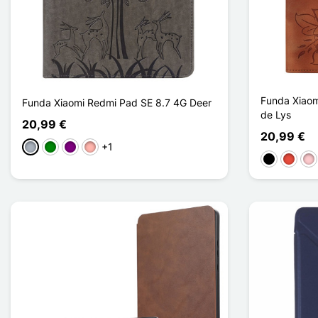
Funda Xiaom
Funda Xiaomi Redmi Pad SE 8.7 4G Deer
de Lys
20,99 €
20,99 €
+1
Gris
Verde
Púrpura
Oro rosa
Negro
Rojo
Ro