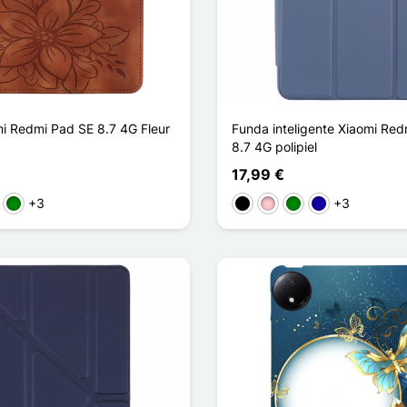
i Redmi Pad SE 8.7 4G Fleur
Funda inteligente Xiaomi Re
8.7 4G polipiel
17,99 €
+3
+3
sa
Verde
Negro
Rosa
Verde
Azul oscuro