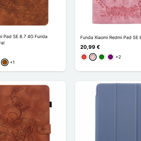
i Pad SE 8.7 4G Funda
Funda Xiaomi Redmi Pad SE 
ral
20,99 €
+2
Rojo
Rosa
Verde
Púrpura
+1
rpura
Marrón