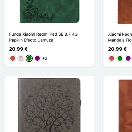
Funda Xiaomi Redmi Pad SE 8.7 4G
Xiaomi Redm
Papillin Efecto Gamuza
Mandala Flo
20,99 €
20,99 €
+2
Rojo
Rosa
Verde
Púrpura
Rojo
Verde
Pú