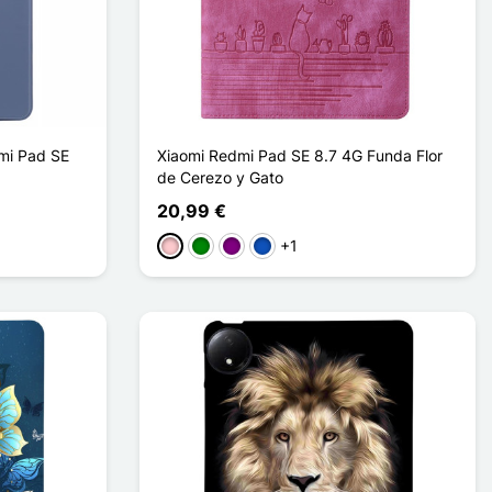
dmi Pad SE
Xiaomi Redmi Pad SE 8.7 4G Funda Flor
de Cerezo y Gato
20,99 €
+1
Rosa
Verde
Púrpura
Saphir