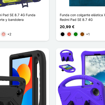
i Pad SE 8.7 4G Funda
Funda con colgante elástica 
rte y bandolera
Redmi Pad SE 8.7 4G
20,99 €
+2
+1
rde manzana
Oro rosa
Negro
Rojo
Verde
Marrón