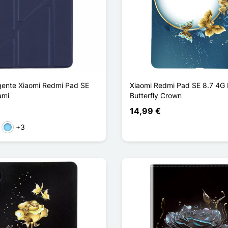
igente Xiaomi Redmi Pad SE
Xiaomi Redmi Pad SE 8.7 4G
ami
Butterfly Crown
14,99 €
+3
l oscuro
Azul claro