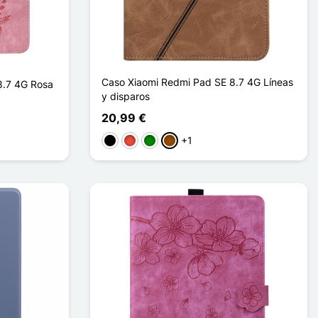
Caso Xiaomi Redmi Pad SE 8.7 4G Líneas
8.7 4G Rosa
y disparos
20,99 €
+1
Negro
Rojo
Verde
Marrón