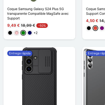
Coque Samsung Galaxy S24 Plus 5G
Coque Sams
transparente Compatible MagSafe avec
Support Co
Support
4,50 €
14
9,49 €
18,99 €
-50%
Negro
Rojo
Pú
+2
Negro
Rosa
Verde
Azul marino
Entrega rápida
Entrega ráp