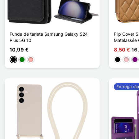
Funda de tarjeta Samsung Galaxy S24
Flip Cover 
Plus 5G 10
Matelassée
10,99 €
8,50 €
16
Negro
Verde
Oro rosa
Negro
Rosa
Pú
Entrega ráp