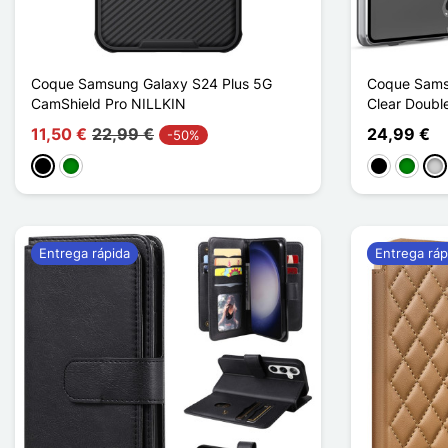
Coque Samsung Galaxy S24 Plus 5G
Coque Sams
CamShield Pro NILLKIN
Clear Doubl
11,50 €
22,99 €
24,99 €
-50%
Negro
Verde
Negro
Verde
Pla
Entrega rápida
Entrega ráp