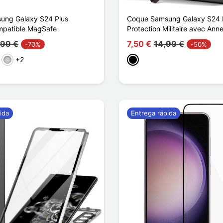
ung Galaxy S24 Plus
Coque Samsung Galaxy S24 
mpatible MagSafe
Protection Militaire avec An
,99 €
7,50 €
14,99 €
-70%
-50%
+2
rpura
Plata
Negro
ida
Entrega rápida