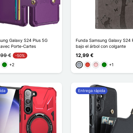
ung Galaxy S24 Plus 5G
Funda Samsung Galaxy S24 P
avec Porte-Cartes
bajo el árbol con colgante
,99 €
12,99 €
-50%
+2
+1
sa
Verde
Gris
Rojo
Rosa
Verde
ida
Entrega rápida