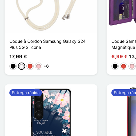
Coque à Cordon Samsung Galaxy S24
Coque Sams
Plus 5G Silicone
Magnétique 
17,99 €
6,99 €
13
+6
Negro
Blanco
Rojo
Rosa
Negro
Rojo
Ro
Entrega rápida
Entrega ráp