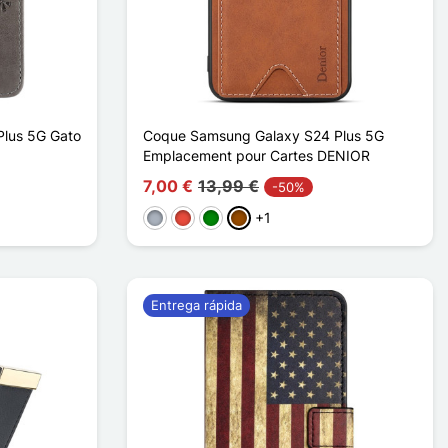
lus 5G Gato
Coque Samsung Galaxy S24 Plus 5G
Emplacement pour Cartes DENIOR
7,00 €
13,99 €
-50%
+1
Gris
Rojo
Verde
Marrón
Entrega rápida