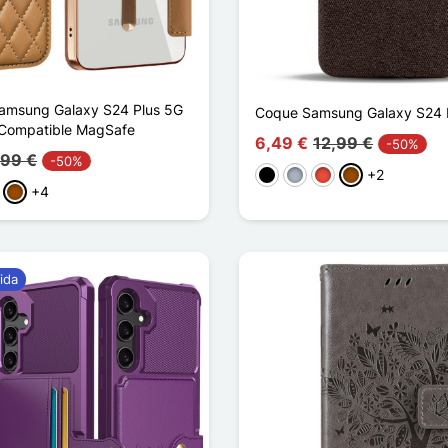
Samsung Galaxy S24 Plus 5G
Coque Samsung Galaxy S24 P
 Compatible MagSafe
6,49 €
12,99 €
-50%
,99 €
-50%
+2
Negro
Gris
Rojo
Marrón
+4
rpura
Marrón
ida