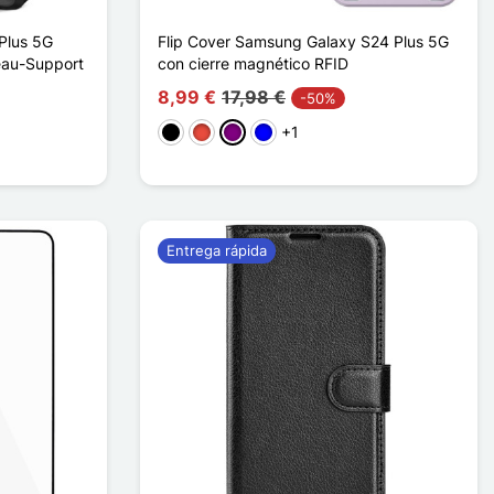
Plus 5G
Flip Cover Samsung Galaxy S24 Plus 5G
neau-Support
con cierre magnético RFID
8,99 €
17,98 €
-50%
+1
Negro
Rojo
Púrpura
Azul
Entrega rápida