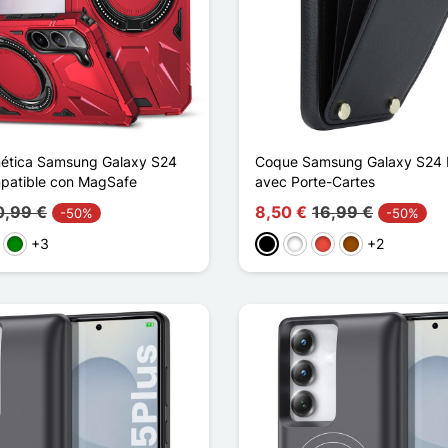
ética Samsung Galaxy S24
Coque Samsung Galaxy S24 
patible con MagSafe
avec Porte-Cartes
0,99 €
8,50 €
16,99 €
-50%
-50%
+3
+2
o
Verde
Negro
Blanco
Rojo
Marrón