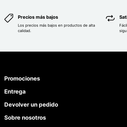
Precios más bajos
Sat
Los precios más bajos en productos de alta
Fáci
calidad.
sigu
Promociones
Entrega
Devolver un pedido
Sobre nosotros