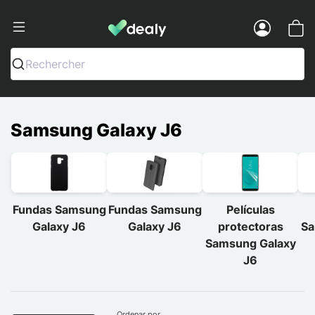
Dealy - Fundas y accesorios para smar
Menu
Rechercher
Samsung Galaxy J6
Fundas Samsung
Fundas Samsung
Películas
Galaxy J6
Galaxy J6
protectoras
Sa
Samsung Galaxy
J6
Ordenar por