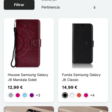
Filtrar
Housse Samsung Galaxy
Funda Samsung Galaxy
J6 Mandala Soleil
J6 Classic
12,99 €
14,99 €
+3
+4
Gris
Magenta
Azul claro
Púrpura
Negro
Blanco
Rojo
Magenta