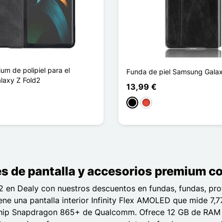
m de polipiel para el
Funda de piel Samsung Galax
axy Z Fold2
13,99 €
Negro
Rojo
curo
rrón
es de pantalla y accesorios premium c
 en Dealy con nuestros descuentos en fundas, fundas, prote
ene una pantalla interior Infinity Flex AMOLED que mide 7,
el chip Snapdragon 865+ de Qualcomm. Ofrece 12 GB de RAM