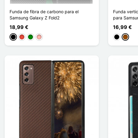
Funda de fibra de carbono para el
Funda vertic
Samsung Galaxy Z Fold2
para Samsun
18,99 €
16,99 €
Negro
Rojo
Verde
Oro rosa
Negro
Marrón