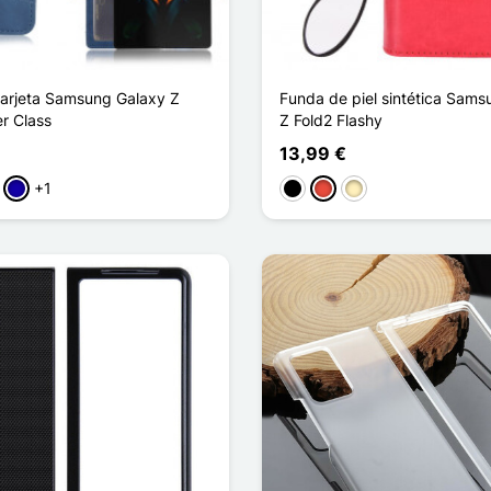
tarjeta Samsung Galaxy Z
Funda de piel sintética Sam
r Class
Z Fold2 Flashy
13,99 €
+1
sa
Azul oscuro
Negro
Rojo
Oro