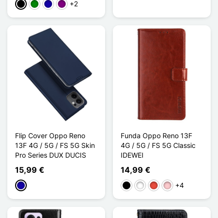
+2
Negro
Verde
Azul oscuro
Púrpura
Flip Cover Oppo Reno
Funda Oppo Reno 13F
13F 4G / 5G / FS 5G Skin
4G / 5G / FS 5G Classic
Pro Series DUX DUCIS
IDEWEI
15,99 €
14,99 €
+4
Azul oscuro
Negro
Blanco
Rojo
Rosa