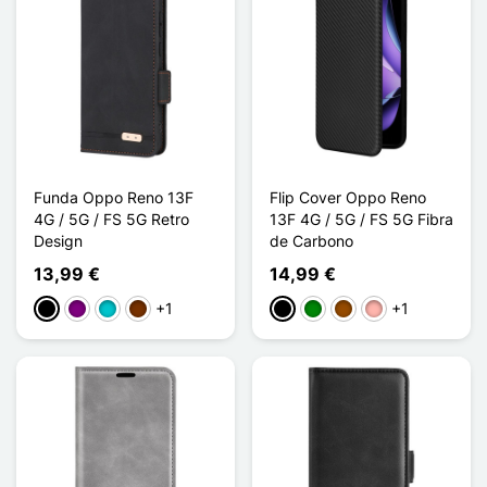
Funda Oppo Reno 13F
Flip Cover Oppo Reno
4G / 5G / FS 5G Retro
13F 4G / 5G / FS 5G Fibra
Design
de Carbono
13,99 €
14,99 €
+1
+1
Negro
Púrpura
Turquesa
Café
Negro
Verde
Marrón
Oro rosa