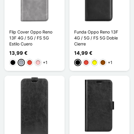
Flip Cover Oppo Reno
Funda Oppo Reno 13F
13F 4G / 5G / FS 5G
4G / 5G / FS 5G Doble
Estilo Cuero
Cierre
13,99 €
14,99 €
+1
+1
Negro
Gris
Rojo
Rosa
Negro
Rojo
Amarillo
Marrón