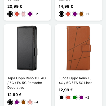
20,99 €
14,99 €
+2
+1
Negro
Rojo
Rosa
Púrpura
Negro
Rojo
Púrpura
Marrón
Tapa Oppo Reno 13F 4G
Funda Oppo Reno 13F
/ 5G / FS 5G Remache
4G / 5G / FS 5G Lines
Decorativo
12,99 €
12,99 €
+2
Negro
Rojo
Verde
Púrpura
+4
Negro
Púrpura
Marrón
Oro rosa