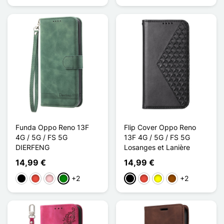
Funda Oppo Reno 13F
Flip Cover Oppo Reno
4G / 5G / FS 5G
13F 4G / 5G / FS 5G
DIERFENG
Losanges et Lanière
14,99 €
14,99 €
+2
+2
Negro
Rojo
Rosa
Verde
Negro
Rojo
Amarillo
Marrón