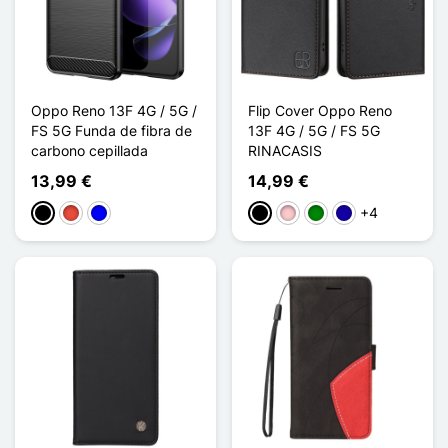
Oppo Reno 13F 4G / 5G /
Flip Cover Oppo Reno
FS 5G Funda de fibra de
13F 4G / 5G / FS 5G
carbono cepillada
RINACASIS
13,99 €
14,99 €
+4
Negro
Rojo
Azul
Negro
Rosa
Verde
Azul oscuro