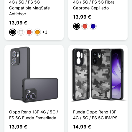
4G / 5G / FS 5G
4G / 5G / FS 5G Fibra
Compatible MagSafe
Cabrone Cepillado
Antichoc
13,99 €
13,99 €
Negro
Rojo
Azul oscuro
+3
Negro
Blanco
Rojo
Naranja
Oppo Reno 13F 4G / 5G /
Funda Oppo Reno 13F
FS 5G Funda Esmerilada
4G / 5G / FS 5G IBMRS
13,99 €
14,99 €