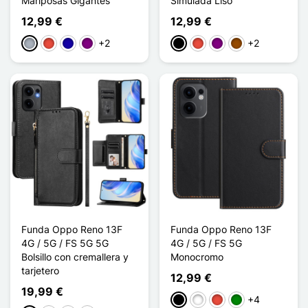
Mariposas Gigantes
Simulada Liso
12,99 €
12,99 €
+2
+2
Gris
Rojo
Azul oscuro
Púrpura
Negro
Rojo
Púrpura
Marrón
Funda Oppo Reno 13F
Funda Oppo Reno 13F
4G / 5G / FS 5G 5G
4G / 5G / FS 5G
Bolsillo con cremallera y
Monocromo
tarjetero
12,99 €
19,99 €
+4
Negro
Blanco
Rojo
Verde