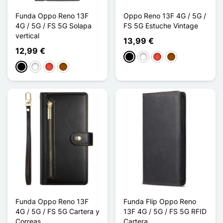
Funda Oppo Reno 13F
Oppo Reno 13F 4G / 5G /
4G / 5G / FS 5G Solapa
FS 5G Estuche Vintage
vertical
13,99 €
12,99 €
Negro
Blanco
Rojo
Marrón
Negro
Blanco
Rojo
Marrón
Funda Oppo Reno 13F
Funda Flip Oppo Reno
4G / 5G / FS 5G Cartera y
13F 4G / 5G / FS 5G RFID
Correas
Cartera