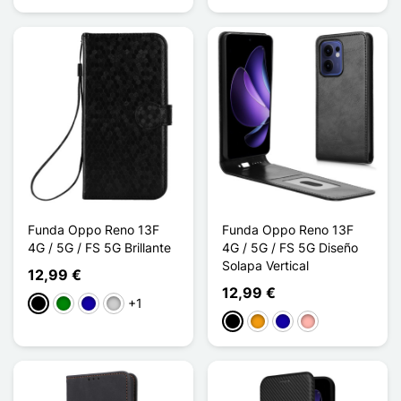
Funda Oppo Reno 13F
Funda Oppo Reno 13F
4G / 5G / FS 5G Brillante
4G / 5G / FS 5G Diseño
Solapa Vertical
12,99 €
12,99 €
+1
Negro
Verde
Azul oscuro
Plata
Negro
Naranja
Azul oscuro
Oro rosa