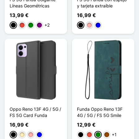
Líneas Geométricas
y tarjeta extraíble
13,99 €
16,99 €
+2
Negro
Rojo
Verde
Púrpura
Negro
Oro rosa
Azul
Oppo Reno 13F 4G / 5G /
Funda Oppo Reno 13F
FS 5G Card Funda
4G / 5G / FS 5G Smile
16,99 €
12,99 €
+1
Negro
Oro
Oro rosa
Azul
Negro
Rojo
Verde
Marrón