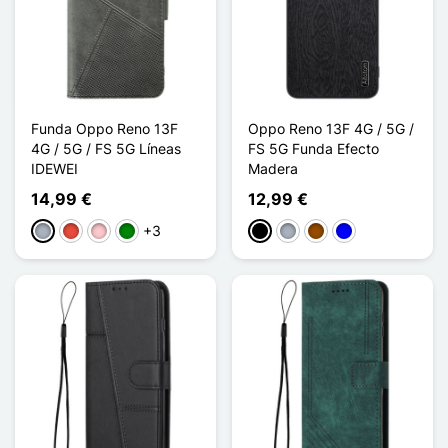
Funda Oppo Reno 13F
Oppo Reno 13F 4G / 5G /
4G / 5G / FS 5G Líneas
FS 5G Funda Efecto
IDEWEI
Madera
14,99 €
12,99 €
+3
Gris
Rojo
Rosa
Verde
Negro
Gris
Marrón
Azul