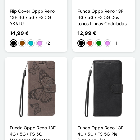
Flip Cover Oppo Reno
Funda Oppo Reno 13F
13F 4G / 5G / FS 5G
4G / 5G / FS 5G Dos
YKATU
tonos Líneas Onduladas
14,99 €
12,99 €
+2
+1
Negro
Marrón
Turquesa
Morado claro
Negro
Rojo
Verde
Morado claro
Funda Oppo Reno 13F
Funda Oppo Reno 13F
4G / 5G / FS 5G
4G / 5G / FS 5G Piel