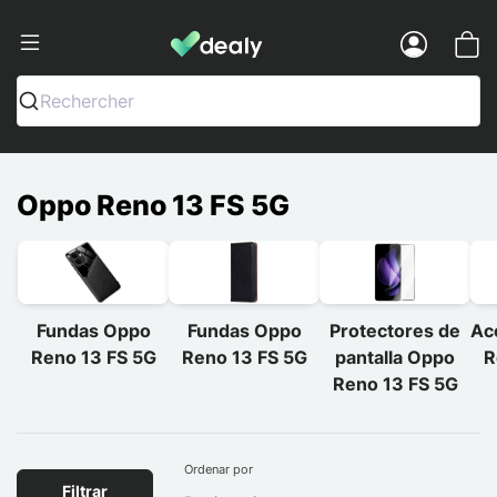
Dealy - Fundas y accesorios para smar
Menu
Rechercher
Oppo Reno 13 FS 5G
Fundas Oppo
Fundas Oppo
Protectores de
Ac
Reno 13 FS 5G
Reno 13 FS 5G
pantalla Oppo
R
Reno 13 FS 5G
Ordenar por
Filtrar