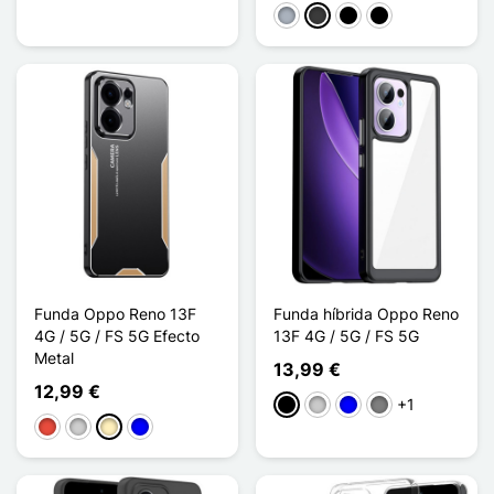
Gris
Gris oscuro
Noir Transparent
Noir Mat
Funda Oppo Reno 13F
Funda híbrida Oppo Reno
4G / 5G / FS 5G Efecto
13F 4G / 5G / FS 5G
Metal
13,99 €
12,99 €
+1
Negro
Transparente
Azul
Gris Transparent
Rojo
Plata
Oro
Azul