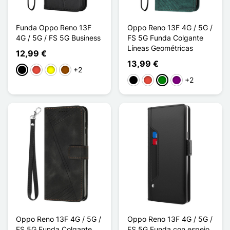
Funda Oppo Reno 13F
Oppo Reno 13F 4G / 5G /
4G / 5G / FS 5G Business
FS 5G Funda Colgante
Líneas Geométricas
12,99 €
13,99 €
+2
Negro
Rojo
Amarillo
Marrón
+2
Negro
Rojo
Verde
Púrpura
Oppo Reno 13F 4G / 5G /
Oppo Reno 13F 4G / 5G /
FS 5G Funda Colgante
FS 5G Funda con espejo