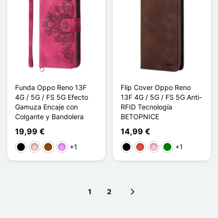
Funda Oppo Reno 13F
Flip Cover Oppo Reno
4G / 5G / FS 5G Efecto
13F 4G / 5G / FS 5G Anti-
Gamuza Encaje con
RFID Tecnología
Colgante y Bandolera
BETOPNICE
19,99 €
14,99 €
+1
+1
Negro
Rosa
Marrón
Morado claro
Negro
Rojo
Rosa
Verde
1
2
Next page