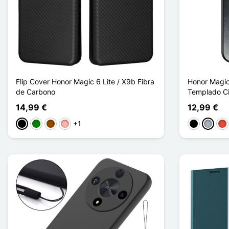
Flip Cover Honor Magic 6 Lite / X9b Fibra
Honor Magic
de Carbono
Templado Ci
14,99 €
12,99 €
+1
Negro
Verde
Marrón
Oro rosa
Negro
Gris
Roj