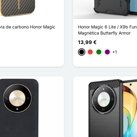
bra de carbono Honor Magic
Honor Magic 6 Lite / X9b Fu
Magnética Butterfly Armor
13,99 €
+1
fé
Negro
Rojo
Verde
Púrpura