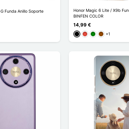
Honor Magic 6 Lite / X9b Fun
G Funda Anillo Soporte
BINFEN COLOR
14,99 €
l
+1
Negro
Rojo
Verde
Marrón