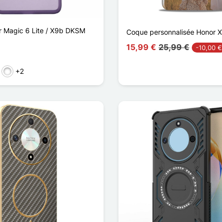
 Magic 6 Lite / X9b DKSM
Coque personnalisée Honor 
15,99 €
25,99 €
-10,00 €
+2
arent
ransparent
let Transparent
Cyan Transparent