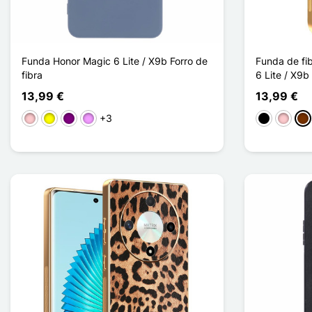
Funda Honor Magic 6 Lite / X9b Forro de
Funda de fi
fibra
6 Lite / X9b
13,99 €
13,99 €
+3
Rosa
Amarillo
Púrpura
Morado claro
Negro
Rosa
Ca