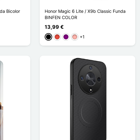
da Bicolor
Honor Magic 6 Lite / X9b Classic Funda
BINFEN COLOR
13,99 €
+1
Negro
Rojo
Púrpura
Oro rosa