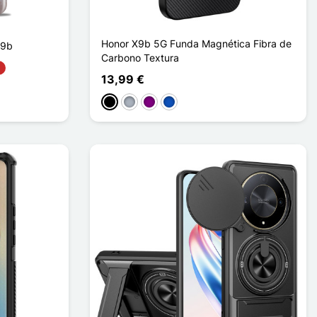
Honor X9b 5G Funda Magnética Fibra de
X9b
Carbono Textura
13,99 €
Negro
Gris
Púrpura
Saphir