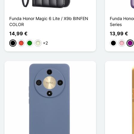
Funda Honor Magic 6 Lite / X9b BINFEN
Funda Honor
COLOR
Series
14,99 €
13,99 €
+2
Negro
Rojo
Verde
Beige
Noir Transp
Rose T
Vio