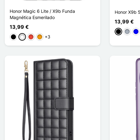
Honor Magic 6 Lite / X9b Funda
Honor X9b 5
Magnética Esmerilado
13,99 €
13,99 €
Negro
Gris
Azu
+3
Negro
Blanco
Rojo
Naranja