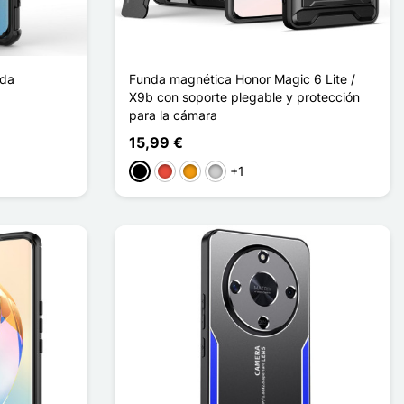
nda
Funda magnética Honor Magic 6 Lite /
X9b con soporte plegable y protección
para la cámara
15,99 €
+1
Negro
Rojo
Naranja
Plata