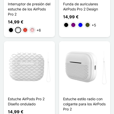
Interruptor de presión del
Funda de auriculares
estuche de los AirPods
AirPods Pro 2 Design
Pro 2
14,99 €
14,99 €
+5
Negro
Púrpura
Azul
Vert Armée
+6
Negro
Blanco
Rojo
Rosa
Estuche AirPods Pro 2
Estuche estilo radio con
Diseño ondulado
colgante para los AirPods
Pro 2
14,99 €