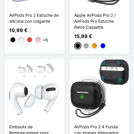
AirPods Pro 2 Estuche de
Apple AirPods Pro 2 /
silicona con colgante
AirPods Pro Estuche
Retro Cassette
10,99 €
15,99 €
+6
Negro
Blanco
Rojo
Rosa
Negro
Gris
Naranja
Azul
Embouts de
AirPods Pro 2 4 Funda
Remplacement pour
con imanes integrados