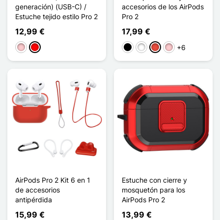
generación) (USB-C) /
accesorios de los AirPods
Estuche tejido estilo Pro 2
Pro 2
12,99 €
17,99 €
+6
Rosa
Arc-en-ciel
Negro
Blanco
Rojo
Rosa
AirPods Pro 2 Kit 6 en 1
Estuche con cierre y
de accesorios
mosquetón para los
antipérdida
AirPods Pro 2
15,99 €
13,99 €