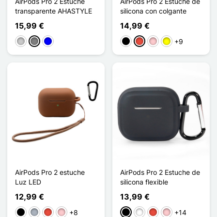
AirPods Pro 2 Estuche
AirPods Pro 2 Estuche de
transparente AHASTYLE
silicona con colgante
15,99 €
14,99 €
+9
Transparente
Gris Transparent
Bleu Transparent
Negro
Rojo
Rosa
Amarillo
AirPods Pro 2 estuche
AirPods Pro 2 Estuche de
Luz LED
silicona flexible
12,99 €
13,99 €
+8
+14
Negro
Gris
Rojo
Rosa
Negro
Blanco
Rojo
Rosa