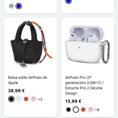
Azul
Gris
Azul
Bolsa estilo AirPods de
AirPods Pro (2ª
Apple
generación) (USB-C) /
Estuche Pro 2 Silcone
28,99 €
Design
+3
Negro
Blanco
Rojo
Rosa
13,99 €
+8
Negro
Blanco
Rojo
Rosa