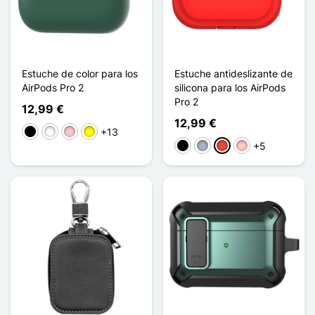
Estuche de color para los
Estuche antideslizante de
AirPods Pro 2
silicona para los AirPods
Pro 2
12,99 €
12,99 €
+13
Negro
Blanco
Rosa
Amarillo
+5
Negro
Gris
Rojo
Rosa