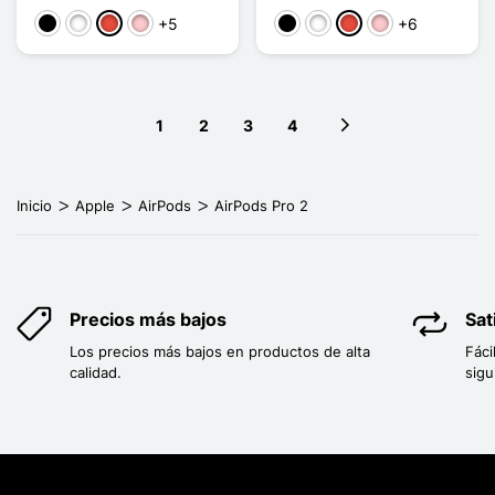
+5
+6
Negro
Blanco
Rojo
Rosa
Negro
Blanco
Rojo
Rosa
1
2
3
4
Next page
Inicio
Apple
AirPods
AirPods Pro 2
Precios más bajos
Sat
Los precios más bajos en productos de alta
Fáci
calidad.
sigu