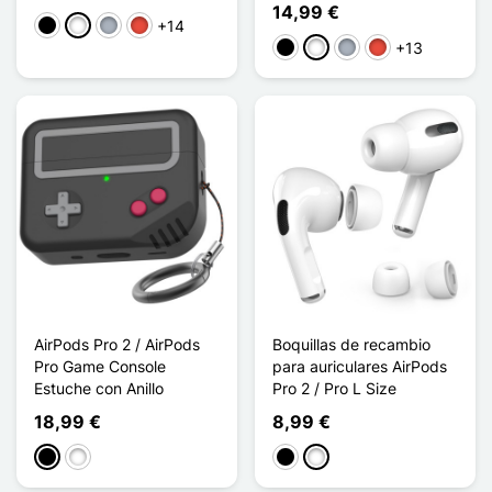
14,99 €
+14
Negro
Blanco
Gris
Rojo
+13
Negro
Blanco
Gris
Rojo
AirPods Pro 2 / AirPods
Boquillas de recambio
Pro Game Console
para auriculares AirPods
Estuche con Anillo
Pro 2 / Pro L Size
18,99 €
8,99 €
Negro
Gris Blanc
Negro
Blanco