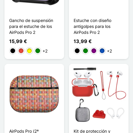
Gancho de suspensión
Estuche con diseño
para el estuche de los
antigolpes para los
AirPods Pro 2
AirPods Pro 2
15,99 €
13,99 €
+2
+2
Negro
Rojo
Amarillo
Verde
Negro
Verde
Púrpura
Saphir
AirPods Pro (2ª
Kit de protección y