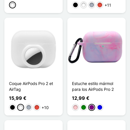
+11
Blanco
Negro
Blanco
Gris
Rojo
Coque AirPods Pro 2 et
Estuche estilo mármol
AirTag
para los AirPods Pro 2
15,99 €
12,99 €
+10
Negro
Blanco
Gris
Rojo
Rosa
Verde
Púrpura
Azul