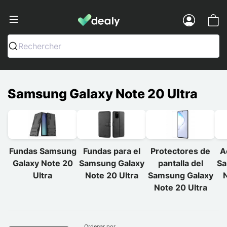
Dealy - Fundas y accesorios para smar
Menu
Rechercher
Samsung Galaxy Note 20 Ultra
Fundas Samsung
Fundas para el
Protectores de
A
Galaxy Note 20
Samsung Galaxy
pantalla del
Sa
Ultra
Note 20 Ultra
Samsung Galaxy
N
Note 20 Ultra
Ordenar por