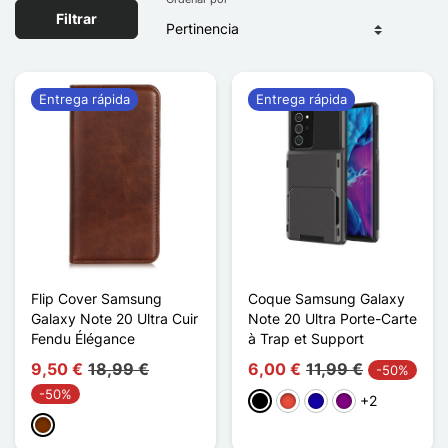
Filtrar
Entrega rápida
Entrega rápida
Flip Cover Samsung
Coque Samsung Galaxy
Galaxy Note 20 Ultra Cuir
Note 20 Ultra Porte-Carte
Fendu Élégance
à Trap et Support
9,50 €
18,99 €
6,00 €
11,99 €
-50%
-50%
+2
Negro
Rojo
Azul oscuro
Púrpura
Café