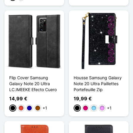
Flip Cover Samsung
Housse Samsung Galaxy
Galaxy Note 20 Ultra
Note 20 Ultra Paillettes
LC.IMEEKE Efecto Cuero
Portefeuille Zip
14,99 €
19,99 €
+1
+1
Negro
Rojo
Azul oscuro
Marrón
Negro
Magenta
Azul claro
Morado claro