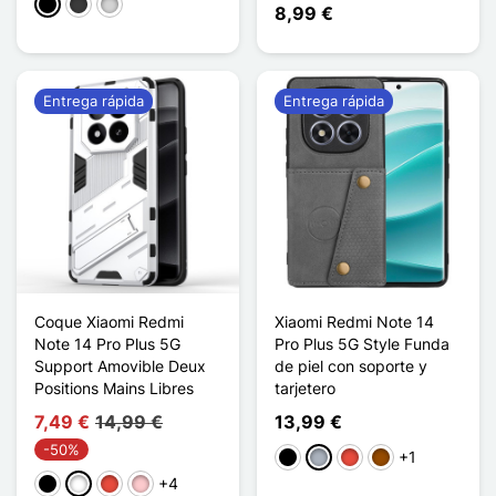
Negro
Gris oscuro
Gris clair
8,99 €
Entrega rápida
Entrega rápida
Coque Xiaomi Redmi
Xiaomi Redmi Note 14
Note 14 Pro Plus 5G
Pro Plus 5G Style Funda
Support Amovible Deux
de piel con soporte y
Positions Mains Libres
tarjetero
7,49 €
14,99 €
13,99 €
-50%
+1
Negro
Gris
Rojo
Marrón
+4
Negro
Blanco
Rojo
Rosa