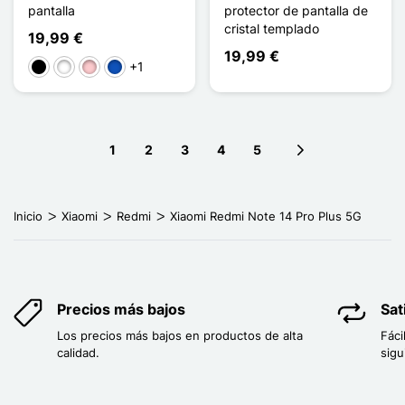
pantalla
protector de pantalla de
cristal templado
19,99 €
19,99 €
+1
Negro
Blanco
Rosa
Saphir
1
2
3
4
5
Next page
Inicio
Xiaomi
Redmi
Xiaomi Redmi Note 14 Pro Plus 5G
Precios más bajos
Sat
Los precios más bajos en productos de alta
Fáci
calidad.
sigu