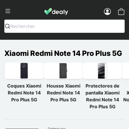
Dealy - Fundas y accesorios para smar
Menu
Rechercher
Xiaomi Redmi Note 14 Pro Plus 5G
Coques Xiaomi
Housse Xiaomi
Protectores de
Redmi Note 14
Redmi Note 14
pantalla Xiaomi
X
Pro Plus 5G
Pro Plus 5G
Redmi Note 14
No
Pro Plus 5G
Ordenar por