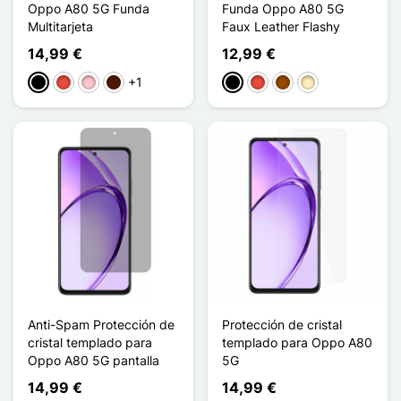
Oppo A80 5G Funda
Funda Oppo A80 5G
Multitarjeta
Faux Leather Flashy
14,99 €
12,99 €
+1
Negro
Rojo
Rosa
Marrón oscuro
Negro
Rojo
Marrón
Oro
Anti-Spam Protección de
Protección de cristal
cristal templado para
templado para Oppo A80
Oppo A80 5G pantalla
5G
14,99 €
14,99 €