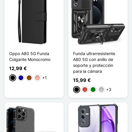
Oppo A80 5G Funda
Funda ultrarresistente
Colgante Monocromo
A80 5G con anillo de
soporte y protección
12,99 €
para la cámara
+1
Negro
Azul oscuro
Marrón
Oro rosa
15,99 €
+3
Negro
Rojo
Verde
Plata