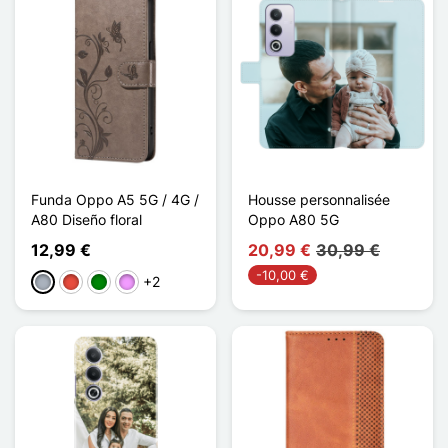
Funda Oppo A5 5G / 4G /
Housse personnalisée
A80 Diseño floral
Oppo A80 5G
12,99 €
20,99 €
30,99 €
-10,00 €
+2
Gris
Rojo
Verde
Morado claro