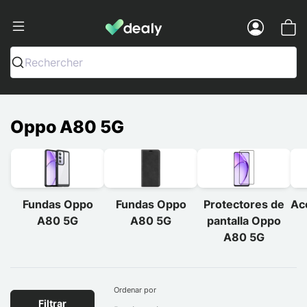
Dealy - Fundas y accesorios para smar
Menu
Rechercher
Oppo A80 5G
Fundas Oppo
Fundas Oppo
Protectores de
Ac
A80 5G
A80 5G
pantalla Oppo
A80 5G
Ordenar por
Filtrar