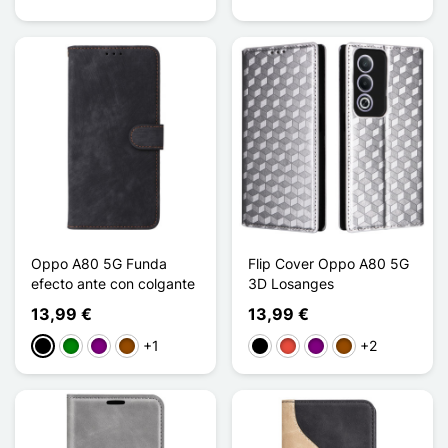
Oppo A80 5G Funda
Flip Cover Oppo A80 5G
efecto ante con colgante
3D Losanges
13,99 €
13,99 €
+1
+2
Negro
Verde
Púrpura
Marrón
Negro
Rojo
Púrpura
Marrón