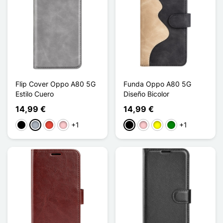
Flip Cover Oppo A80 5G
Funda Oppo A80 5G
Estilo Cuero
Diseño Bicolor
14,99 €
14,99 €
+1
+1
Negro
Gris
Rojo
Rosa
Negro
Rosa
Amarillo
Verde