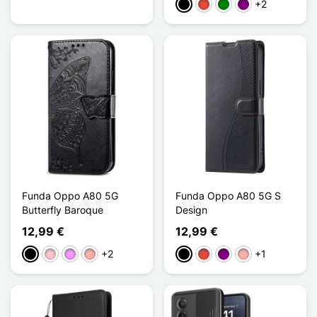
+2
Negro
Rojo
Verde
Púrpura
Funda Oppo A80 5G
Funda Oppo A80 5G S
Butterfly Baroque
Design
12,99 €
12,99 €
+2
+1
Negro
Rosa
Morado claro
Oro rosa
Negro
Rojo
Púrpura
Oro rosa