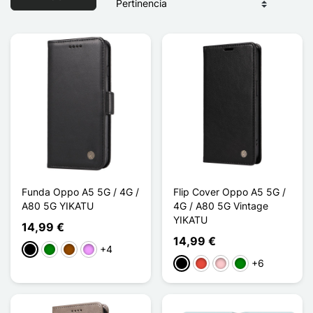
Funda Oppo A5 5G / 4G /
Flip Cover Oppo A5 5G /
A80 5G YIKATU
4G / A80 5G Vintage
YIKATU
14,99 €
14,99 €
+4
Negro
Verde
Marrón
Morado claro
+6
Negro
Rojo
Rosa
Verde