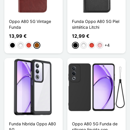
Oppo A80 5G Vintage
Funda Oppo A80 5G Piel
Funda
sintética Litchi
13,99 €
12,99 €
+4
Negro
Blanco
Rojo
Marrón
Negro
Blanco
Rojo
Rosa
Funda híbrida Oppo A80
Oppo A80 5G Funda de
5G
silicona líquida con