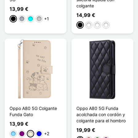
colgante
13,99 €
14,99 €
+1
Negro
Gris
Cian
Transparente
Negro
Noir, Rouge
Noir, Vert
Noir, Jaune
Oppo A80 5G Colgante
Oppo A80 5G Funda
Funda Gato
acolchada con cordón y
colgante para el hombro
13,99 €
19,99 €
+2
Azul claro
Púrpura
Beige
Azul