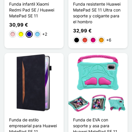
Funda infantil Xiaomi
Funda resistente Huawei
Redmi Pad SE / Huawei
MatePad SE 11 Ultra con
MatePad SE 11
soporte y colgante para
el hombro
30,99 €
32,99 €
+2
Rosa
Amarillo
Azul oscuro
Azul claro
+6
Negro
Rojo
Magenta
Naranja
Funda de estilo
Funda de EVA con
empresarial para Huawei
soporte y asa para
MatePad SE 11
Huawei MatePad SE 11