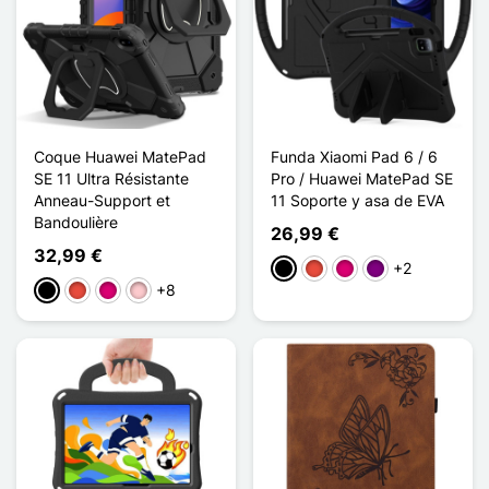
Coque Huawei MatePad
Funda Xiaomi Pad 6 / 6
SE 11 Ultra Résistante
Pro / Huawei MatePad SE
Anneau-Support et
11 Soporte y asa de EVA
Bandoulière
26,99 €
32,99 €
+2
Negro
Rojo
Magenta
Púrpura
+8
Negro
Rojo
Magenta
Rosa