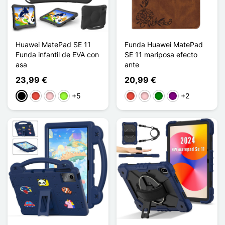
Huawei MatePad SE 11
Funda Huawei MatePad
Funda infantil de EVA con
SE 11 mariposa efecto
asa
ante
23,99 €
20,99 €
+5
+2
Negro
Rojo
Rosa
Verde manzana
Rojo
Rosa
Verde
Púrpura