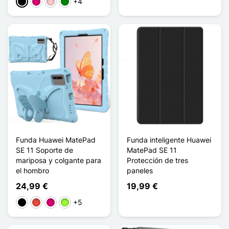
+4
Negro
Magenta
Rosa
Verde
Funda Huawei MatePad
Funda inteligente Huawei
SE 11 Soporte de
MatePad SE 11
mariposa y colgante para
Protección de tres
el hombro
paneles
24,99 €
19,99 €
+5
Negro
Rojo
Magenta
Verde manzana