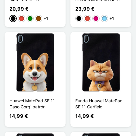
20,99 €
23,99 €
+1
+1
Negro
Rojo
Verde
Marrón
Negro
Rojo
Magenta
Azul claro
Huawei MatePad SE 11
Funda Huawei MatePad
Caso Corgi patrón
SE 11 Garfield
14,99 €
14,99 €