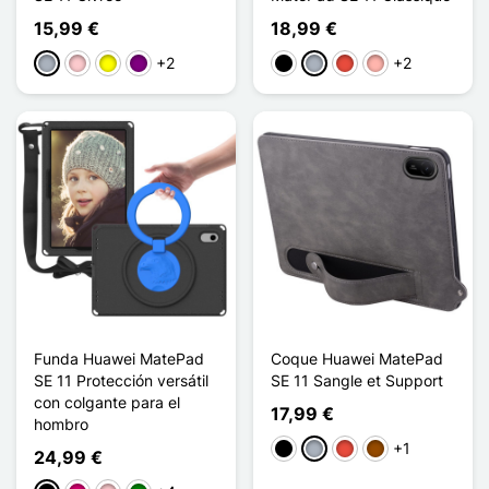
15,99 €
18,99 €
+2
+2
Gris
Rosa
Amarillo
Púrpura
Negro
Gris
Rojo
Oro rosa
Funda Huawei MatePad
Coque Huawei MatePad
SE 11 Protección versátil
SE 11 Sangle et Support
con colgante para el
17,99 €
hombro
+1
Negro
Gris
Rojo
Marrón
24,99 €