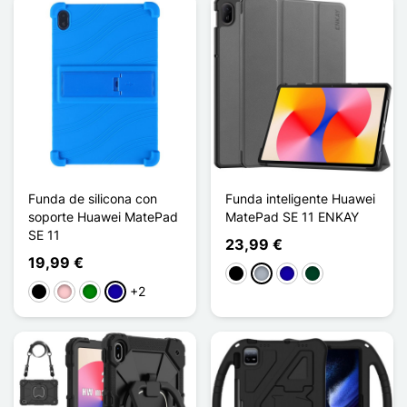
Funda de silicona con
Funda inteligente Huawei
soporte Huawei MatePad
MatePad SE 11 ENKAY
SE 11
23,99 €
19,99 €
Negro
Gris
Azul oscuro
Vert Noirâtre
+2
Negro
Rosa
Verde
Azul oscuro