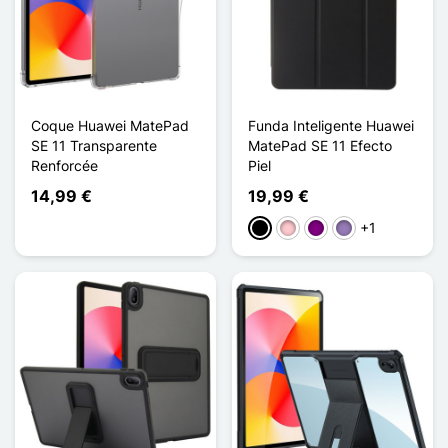
Coque Huawei MatePad
Funda Inteligente Huawei
SE 11 Transparente
MatePad SE 11 Efecto
Renforcée
Piel
14,99 €
19,99 €
+1
Negro
Rosa
Púrpura
Violet Lavande