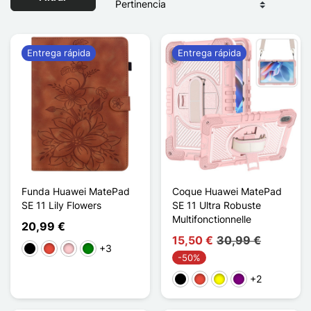
Entrega rápida
Entrega rápida
Funda Huawei MatePad
Coque Huawei MatePad
SE 11 Lily Flowers
SE 11 Ultra Robuste
Multifonctionnelle
20,99 €
15,50 €
30,99 €
+3
Negro
Rojo
Rosa
Verde
-50%
+2
Negro
Rojo
Amarillo
Púrpura