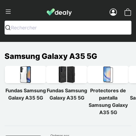
Dealy - Fundas y accesorios para smar
Menu
Rechercher
Samsung Galaxy A35 5G
Fundas Samsung
Fundas Samsung
Protectores de
Galaxy A35 5G
Galaxy A35 5G
pantalla
Sa
Samsung Galaxy
A35 5G
Ordenar por