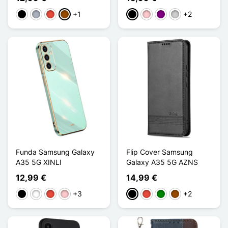
+1
+2
Negro
Gris
Rojo
Marrón
Negro
Rosa
Púrpura
Plata
Funda Samsung Galaxy
Flip Cover Samsung
A35 5G XINLI
Galaxy A35 5G AZNS
12,99 €
14,99 €
+3
+2
Negro
Blanco
Rojo
Rosa
Negro
Rojo
Verde
Marrón