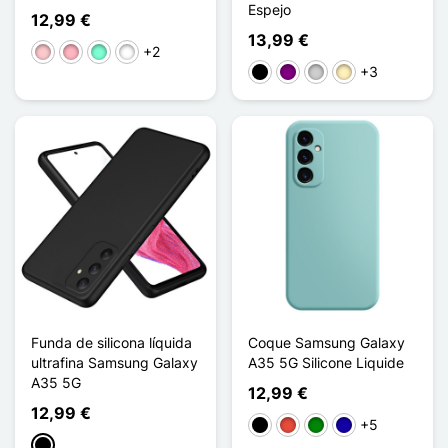
Espejo
12,99 €
13,99 €
+2
Rosa
Rose Bleu Ciel
Vert Bébé Bleu
Orange Jaune
+3
Negro
Púrpura
Plata
Oro
Funda de silicona líquida
Coque Samsung Galaxy
ultrafina Samsung Galaxy
A35 5G Silicone Liquide
A35 5G
12,99 €
12,99 €
+5
Negro
Rojo
Verde
Azul oscuro
Negro