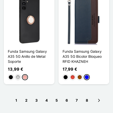
Funda Samsung Galaxy
Funda Samsung Galaxy
A35 5G Anillo de Metal
A35 5G Bicolor Bloqueo
Soporte
RFID KHAZNEH
13,99 €
17,99 €
Negro
Plata
Oro rosa
Negro
Rojo
Marrón
Azul
1
2
3
4
5
6
7
8
Next pag