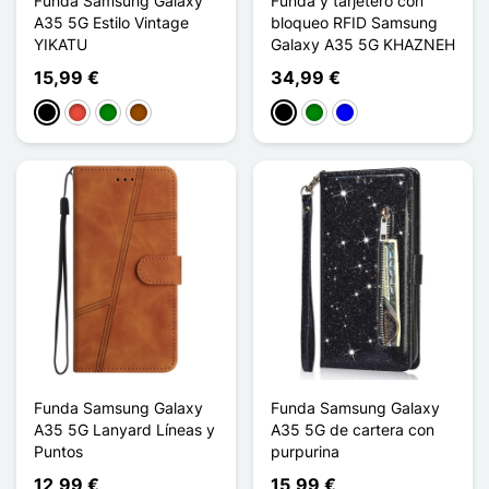
Funda Samsung Galaxy
Funda y tarjetero con
A35 5G Estilo Vintage
bloqueo RFID Samsung
YIKATU
Galaxy A35 5G KHAZNEH
15,99 €
34,99 €
Negro
Rojo
Verde
Marrón
Negro
Verde
Azul
Funda Samsung Galaxy
Funda Samsung Galaxy
A35 5G Lanyard Líneas y
A35 5G de cartera con
Puntos
purpurina
12,99 €
15,99 €