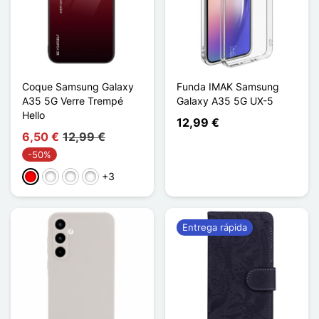
Coque Samsung Galaxy
Funda IMAK Samsung
A35 5G Verre Trempé
Galaxy A35 5G UX-5
Hello
12,99 €
6,50 €
12,99 €
-50%
+3
Rouge / Noir
Cyan/Bleu
Violet / Bleu
Bleu / Rose
Entrega rápida