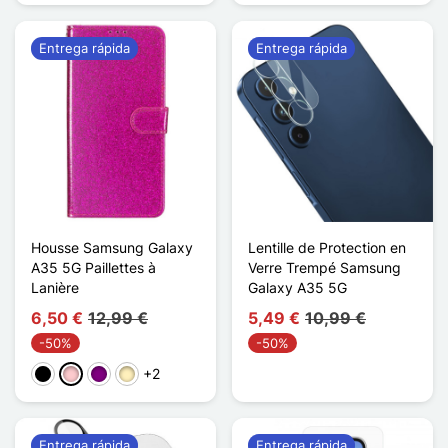
Entrega rápida
Entrega rápida
Housse Samsung Galaxy
Lentille de Protection en
A35 5G Paillettes à
Verre Trempé Samsung
Lanière
Galaxy A35 5G
6,50 €
12,99 €
5,49 €
10,99 €
-50%
-50%
+2
Negro
Rosa
Púrpura
Oro
Entrega rápida
Entrega rápida