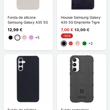
Funda de silicona
Housse Samsung Galaxy
Samsung Galaxy A35 5G
A35 5G Empreinte Tigre
12,99 €
7,00 €
13,99 €
-50%
+5
Negro
Blanco
Rosa
Morado claro
+2
Negro
Rojo
Rosa
Verde
Funda de plástico
Funda protectora