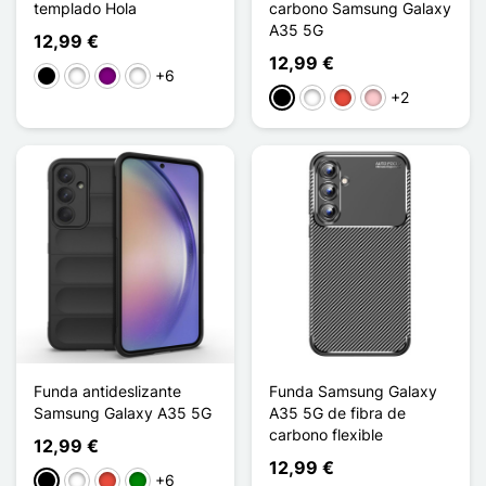
templado Hola
carbono Samsung Galaxy
A35 5G
12,99 €
12,99 €
+6
Negro
Blanco
Dégradé Violet
Dégradé Rose Violet
+2
Negro
Blanco
Rojo
Rosa
Funda antideslizante
Funda Samsung Galaxy
Samsung Galaxy A35 5G
A35 5G de fibra de
carbono flexible
12,99 €
12,99 €
+6
Negro
Blanco
Rojo
Verde