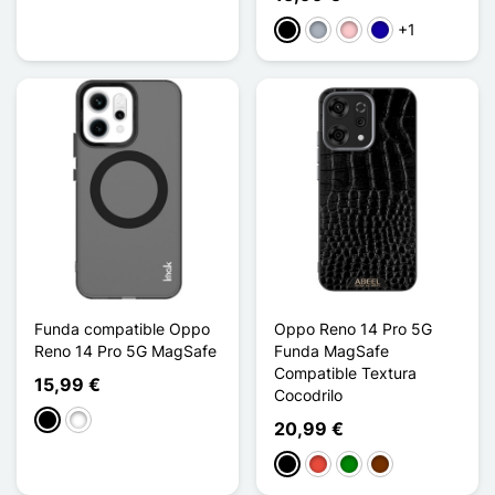
+1
Negro
Gris
Rosa
Azul oscuro
Funda compatible Oppo
Oppo Reno 14 Pro 5G
Reno 14 Pro 5G MagSafe
Funda MagSafe
Compatible Textura
15,99 €
Cocodrilo
Negro
Blanco
20,99 €
Negro
Rojo
Verde
Café