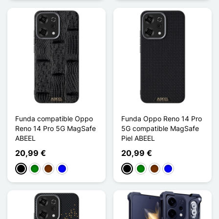
Funda compatible Oppo
Funda Oppo Reno 14 Pro
Reno 14 Pro 5G MagSafe
5G compatible MagSafe
ABEEL
Piel ABEEL
20,99 €
20,99 €
Negro
Verde
Café
Azul
Negro
Verde
Café
Azul