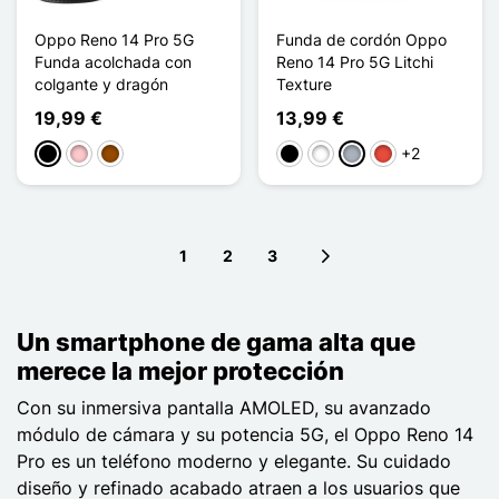
Oppo Reno 14 Pro 5G
Funda de cordón Oppo
Funda acolchada con
Reno 14 Pro 5G Litchi
colgante y dragón
Texture
19,99 €
13,99 €
+2
Negro
Rosa
Marrón
Negro
Blanco
Gris
Rojo
1
2
3
Next page
Un smartphone de gama alta que
merece la mejor protección
Con su inmersiva pantalla AMOLED, su avanzado
módulo de cámara y su potencia 5G, el Oppo Reno 14
Pro es un teléfono moderno y elegante. Su cuidado
diseño y refinado acabado atraen a los usuarios que