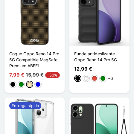
Coque Oppo Reno 14 Pro
Funda antideslizante
5G Compatible MagSafe
Oppo Reno 14 Pro 5G
Premium ABEEL
12,99 €
7,99 €
15,99 €
-50%
+6
Negro
Blanco
Rojo
Verde
Negro
Verde
Oro
Azul
Entrega rápida