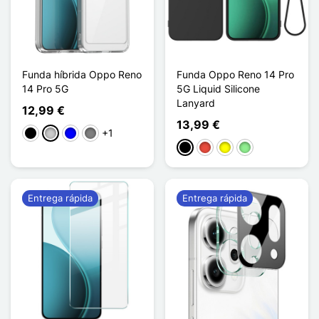
Funda híbrida Oppo Reno
Funda Oppo Reno 14 Pro
14 Pro 5G
5G Liquid Silicone
Lanyard
12,99 €
13,99 €
+1
Negro
Transparente
Azul
Gris Transparent
Negro
Rojo
Amarillo
Verde claro
Entrega rápida
Entrega rápida