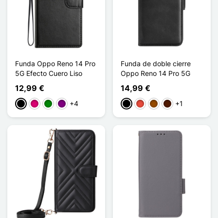
Funda Oppo Reno 14 Pro
Funda de doble cierre
5G Efecto Cuero Liso
Oppo Reno 14 Pro 5G
12,99 €
14,99 €
+4
+1
Negro
Magenta
Verde
Púrpura
Negro
Rojo
Marrón
Marrón oscuro