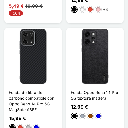
12,99 €
5,49 €
10,99 €
+8
Negro
Blanco
Rojo
Rosa
-50%
Funda de fibra de
Funda Oppo Reno 14 Pro
carbono compatible con
5G textura madera
Oppo Reno 14 Pro 5G
12,99 €
MagSafe ABEEL
Negro
Gris
Marrón
Azul
15,99 €
Negro
Rojo
Plata
Azul