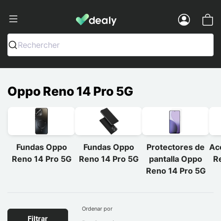
Dealy - Fundas y accesorios para smar
Menu
Rechercher
Oppo Reno 14 Pro 5G
Fundas Oppo
Fundas Oppo
Protectores de
Ac
Reno 14 Pro 5G
Reno 14 Pro 5G
pantalla Oppo
R
Reno 14 Pro 5G
Ordenar por
Filtrar