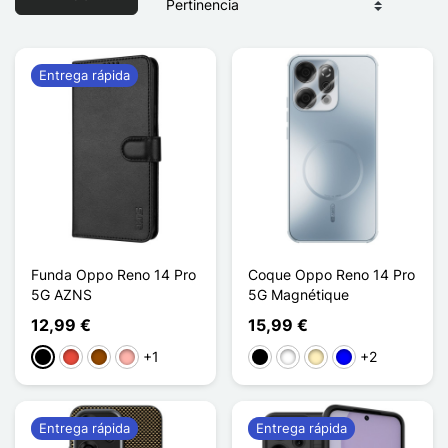
Entrega rápida
Funda Oppo Reno 14 Pro
Coque Oppo Reno 14 Pro
5G AZNS
5G Magnétique
12,99 €
15,99 €
+1
+2
Negro
Rojo
Marrón
Oro rosa
Negro
Blanco
Oro
Azul
Entrega rápida
Entrega rápida