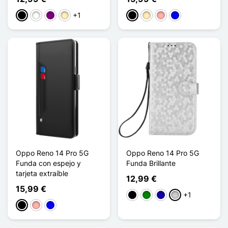
+1
Negro
Blanco
Púrpura
Oro
Negro
Oro
Oro rosa
Azul
Oppo Reno 14 Pro 5G
Oppo Reno 14 Pro 5G
Funda con espejo y
Funda Brillante
tarjeta extraíble
12,99 €
15,99 €
+1
Negro
Verde
Azul oscuro
Plata
Negro
Oro rosa
Azul