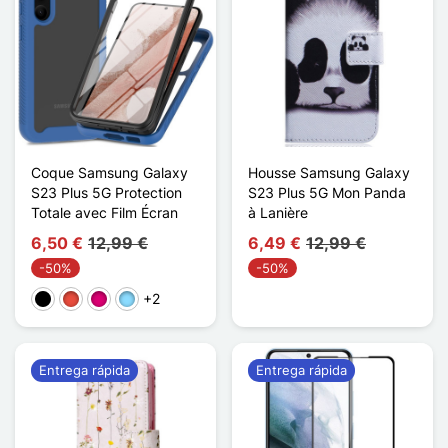
Coque Samsung Galaxy
Housse Samsung Galaxy
S23 Plus 5G Protection
S23 Plus 5G Mon Panda
Totale avec Film Écran
à Lanière
6,50 €
12,99 €
6,49 €
12,99 €
-50%
-50%
+2
Negro
Rojo
Magenta
Azul claro
Entrega rápida
Entrega rápida