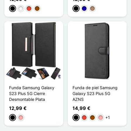
Negro
Blanco
Rojo
Marrón
Negro
Azul oscuro
Topo
Funda Samsung Galaxy
Funda de piel Samsung
S23 Plus 5G Cierre
Galaxy S23 Plus 5G
Desmontable Plata
AZNS
12,99 €
14,99 €
+1
Negro
Oro rosa
Negro
Rojo
Marrón
Oro rosa