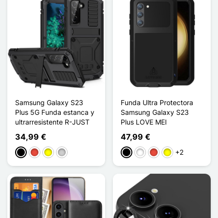
Samsung Galaxy S23
Funda Ultra Protectora
Plus 5G Funda estanca y
Samsung Galaxy S23
ultrarresistente R-JUST
Plus LOVE MEI
34,99 €
47,99 €
+2
Negro
Rojo
Amarillo
Plata
Negro
Blanco
Rojo
Amarillo