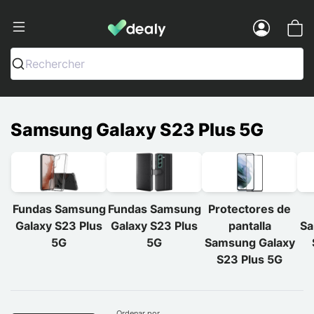
Dealy - Fundas y accesorios para smar
Menu
Rechercher
Samsung Galaxy S23 Plus 5G
Fundas Samsung
Fundas Samsung
Protectores de
Galaxy S23 Plus
Galaxy S23 Plus
pantalla
Sa
5G
5G
Samsung Galaxy
S23 Plus 5G
Ordenar por