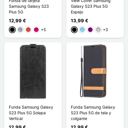
Funda de tarjeta
View Cover Samsung
Samsung Galaxy S23
Galaxy S23 Plus 5G
Plus 5G
Espejo
12,99 €
13,99 €
+5
+3
Negro
Gris
Rojo
Magenta
Negro
Azul claro
Púrpura
Plata
Funda Samsung Galaxy
Funda Samsung Galaxy
S23 Plus 5G Solapa
S23 Plus 5G de tela y
Vertical
colgante
12,99 €
12,99 €