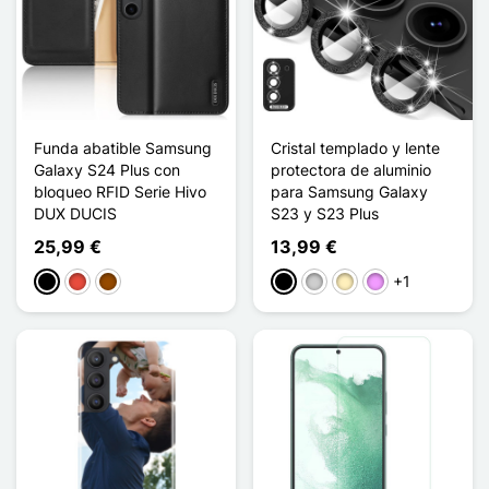
Funda abatible Samsung
Cristal templado y lente
Galaxy S24 Plus con
protectora de aluminio
bloqueo RFID Serie Hivo
para Samsung Galaxy
DUX DUCIS
S23 y S23 Plus
25,99 €
13,99 €
+1
Negro
Rojo
Marrón
Negro
Plata
Oro
Morado claro