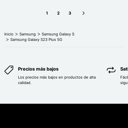
1
2
3
Next page
Inicio
Samsung
Samsung Galaxy S
Samsung Galaxy S23 Plus 5G
Precios más bajos
Sat
Los precios más bajos en productos de alta
Fáci
calidad.
sigu