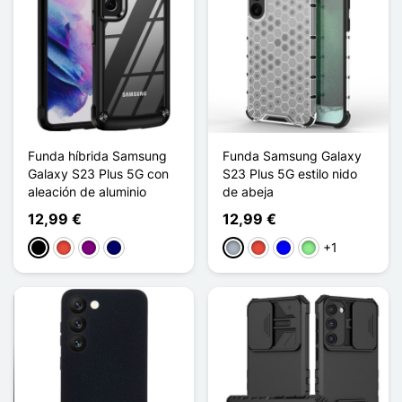
Funda híbrida Samsung
Funda Samsung Galaxy
Galaxy S23 Plus 5G con
S23 Plus 5G estilo nido
aleación de aluminio
de abeja
12,99 €
12,99 €
+1
Negro
Rojo
Púrpura
Azul marino
Gris
Rojo
Azul
Verde claro