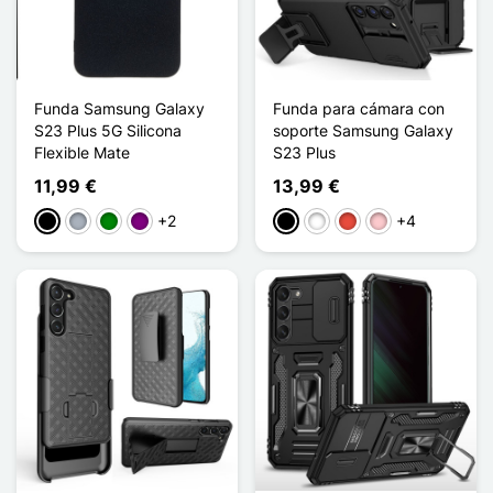
Funda Samsung Galaxy
Funda para cámara con
S23 Plus 5G Silicona
soporte Samsung Galaxy
Flexible Mate
S23 Plus
11,99 €
13,99 €
+2
+4
Negro
Gris
Verde
Púrpura
Negro
Blanco
Rojo
Rosa