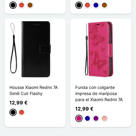
Negro
Rojo
Marrón
Negro
Rojo
Azul oscuro
Marrón
Housse Xiaomi Redmi 7A
Funda con colgante
Simili Cuir Flashy
impresa de mariposa
para el Xiaomi Redmi 7A
12,99 €
12,99 €
Negro
Rojo
Magenta
Azul oscuro
Púrpura
Oro rosa