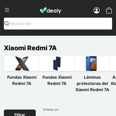
Dealy - Fundas y accesorios para smar
Menu
Rechercher
Xiaomi Redmi 7A
Fundas Xiaomi
Fundas Xiaomi
Láminas
A
Redmi 7A
Redmi 7A
protectoras del
Xi
Xiaomi Redmi 7A
Ordenar por
Filtrar