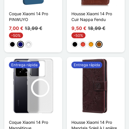
Coque Xiaomi 14 Pro
Housse Xiaomi 14 Pro
PINWUYO
Cuir Nappa Fendu
7,00 €
13,99 €
9,50 €
18,99 €
-50%
-50%
Negro
Azul marino
Vert Matcha
Negro
Rojo
Naranja
Marrón
Entrega rápida
Entrega rápida
Coque Xiaomi 14 Pro
Housse Xiaomi 14 Pro
Magnétique
Mandala Soleil à Lanière