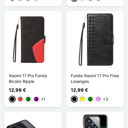
Xiaomi 17 Pro Funda
Funda Xiaomi 17 Pro Frise
Bicolor Ripple
Losanges
12,99 €
12,99 €
+1
+3
Negro
Rojo
Verde
Púrpura
Negro
Amarillo
Verde
Morado claro