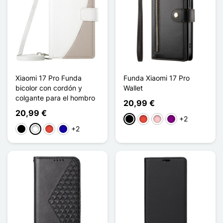
Xiaomi 17 Pro Funda
Funda Xiaomi 17 Pro
bicolor con cordón y
Wallet
colgante para el hombro
20,99 €
20,99 €
+2
Negro
Rojo
Rosa
Púrpura
+2
Negro
Blanco
Rojo
Azul oscuro