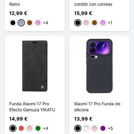
Retro
cordón con correas
12,99 €
15,99 €
+4
+1
Negro
Gris
Marrón
Morado claro
Negro
Rosa
Marrón
Morado claro
Funda Xiaomi 17 Pro
Xiaomi 17 Pro Funda de
Efecto Gamuza YIKATU
silicona
14,99 €
13,99 €
+4
+5
Negro
Rojo
Rosa
Verde
Negro
Blanco
Rosa
Púrpura