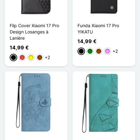
Flip Cover Xiaomi 17 Pro
Funda Xiaomi 17 Pro
Design Losanges à
YIKATU
Lanière
14,99 €
14,99 €
+2
Negro
Verde
Marrón
Morado claro
+2
Negro
Rojo
Amarillo
Marrón