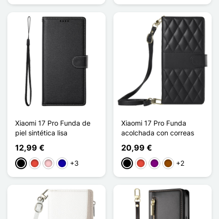
Xiaomi 17 Pro Funda de
Xiaomi 17 Pro Funda
piel sintética lisa
acolchada con correas
12,99 €
20,99 €
+3
+2
Negro
Rojo
Rosa
Azul oscuro
Negro
Rojo
Púrpura
Marrón