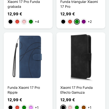
Xiaomi 17 Pro Funda
Funda triangular Xiaomi
grabada
17 Pro
12,99 €
12,99 €
+4
+2
Negro
Rojo
Rosa
Verde
Negro
Rojo
Verde
Púrpura
Funda Xiaomi 17 Pro
Xiaomi 17 Pro Funda
Ripple
Efecto Gamuza
12,99 €
12,99 €
+1
+1
Negro
Rojo
Verde
Morado claro
Negro
Rosa
Verde
Marrón