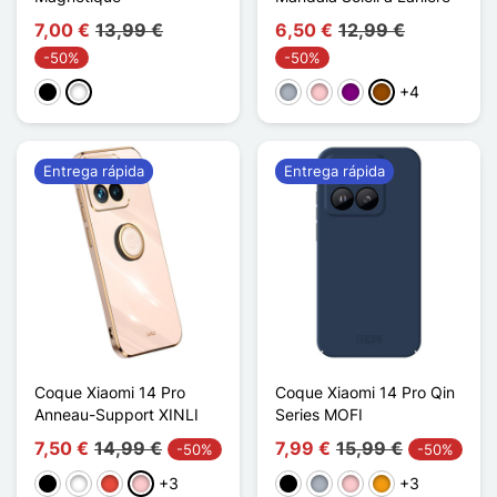
7,00 €
13,99 €
6,50 €
12,99 €
-50%
-50%
+4
Negro
Blanco
Gris
Rosa
Púrpura
Marrón
Entrega rápida
Entrega rápida
Coque Xiaomi 14 Pro
Coque Xiaomi 14 Pro Qin
Anneau-Support XINLI
Series MOFI
7,50 €
14,99 €
7,99 €
15,99 €
-50%
-50%
+3
+3
Negro
Blanco
Rojo
Rosa
Negro
Gris
Rosa
Naranja