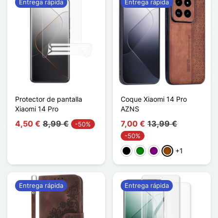
Entrega rápida
Entrega rápida
Protector de pantalla
Coque Xiaomi 14 Pro
Xiaomi 14 Pro
AZNS
4,50 €
8,99 €
7,00 €
13,99 €
-50%
-50%
+1
Negro
Verde
Púrpura
Marrón
Entrega rápida
Entrega rápida