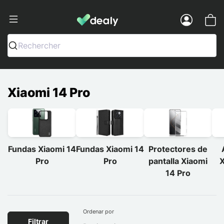
Dealy - Fundas y accesorios para smar
Menu
Rechercher
Xiaomi 14 Pro
Fundas Xiaomi 14
Fundas Xiaomi 14
Protectores de
Pro
Pro
pantalla Xiaomi
X
14 Pro
Ordenar por
Filtrar