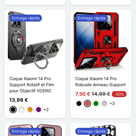
Entrega rápida
Entrega rápida
Coque Xiaomi 14 Pro
Coque Xiaomi 14 Pro
Support Rotatif et Film
Robuste Anneau-Support
pour Objectif VOERO
7,50 €
14,99 €
-50%
13,99 €
+3
Negro
Rojo
Verde
Plata
+2
Negro
Blanco
Naranja
Púrpura
Entrega rápida
Entrega rápida