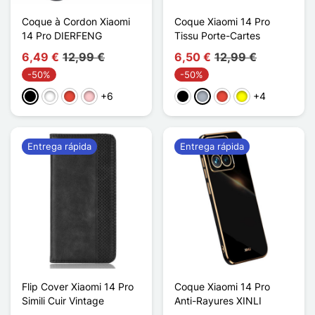
Coque à Cordon Xiaomi
Coque Xiaomi 14 Pro
14 Pro DIERFENG
Tissu Porte-Cartes
6,49 €
12,99 €
6,50 €
12,99 €
-50%
-50%
+6
+4
Negro
Blanco
Rojo
Rosa
Negro
Gris
Rojo
Amarillo
Entrega rápida
Entrega rápida
Flip Cover Xiaomi 14 Pro
Coque Xiaomi 14 Pro
Simili Cuir Vintage
Anti-Rayures XINLI