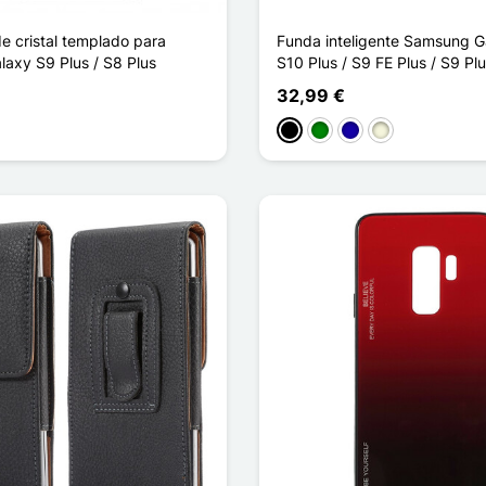
e cristal templado para
Funda inteligente Samsung G
axy S9 Plus / S8 Plus
S10 Plus / S9 FE Plus / S9 P
32,99 €
Negro
Verde
Azul oscuro
Beige