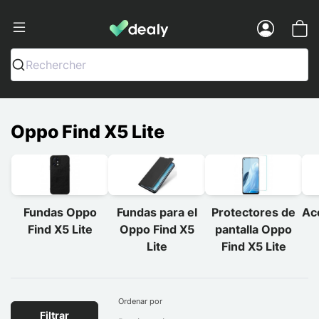
Dealy - Fundas y accesorios para smar
Menu
Rechercher
Oppo Find X5 Lite
Fundas Oppo
Fundas para el
Protectores de
Ac
Find X5 Lite
Oppo Find X5
pantalla Oppo
Lite
Find X5 Lite
Ordenar por
Filtrar