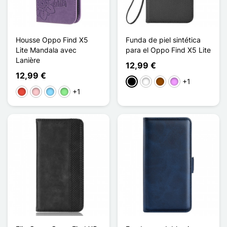
Housse Oppo Find X5
Funda de piel sintética
Lite Mandala avec
para el Oppo Find X5 Lite
Lanière
12,99 €
12,99 €
+1
Negro
Blanco
Marrón
Morado claro
+1
Rojo
Rosa
Azul claro
Verde claro