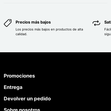
Precios más bajos
Sat
Los precios más bajos en productos de alta
Fáci
calidad.
sigu
Promociones
Entrega
Devolver un pedido
Sobre nosotros