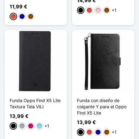
14,99 €
11,99 €
+1
Negro
Rojo
Rosa
Marrón
Rojo
Azul oscuro
Marrón
Funda Oppo Find X5 Lite
Funda con diseño de
Textura Tela VILI
colgante Y para el Oppo
Find X5 Lite
13,99 €
13,99 €
+1
Negro
Gris
Magenta
Azul claro
+1
Negro
Rojo
Azul oscuro
Marrón