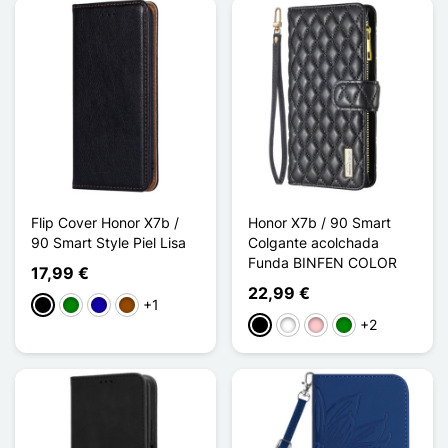
Flip Cover Honor X7b /
Honor X7b / 90 Smart
90 Smart Style Piel Lisa
Colgante acolchada
Funda BINFEN COLOR
17,99 €
22,99 €
+1
Negro
Verde
Azul oscuro
Marrón
+2
Negro
Blanco
Rosa
Verde