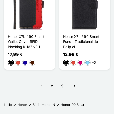
Honor X7b / 90 Smart
Honor X7b / 90 Smart
Wallet Cover RFID
Funda Tradicional de
Blocking KHAZNEH
Polipiel
17,99 €
12,99 €
+2
Negro
Rojo
Azul oscuro
Marrón oscuro
Negro
Rojo
Magenta
Azul claro
1
2
3
Next page
Inicio
Honor
Série Honor N
Honor 90 Smart