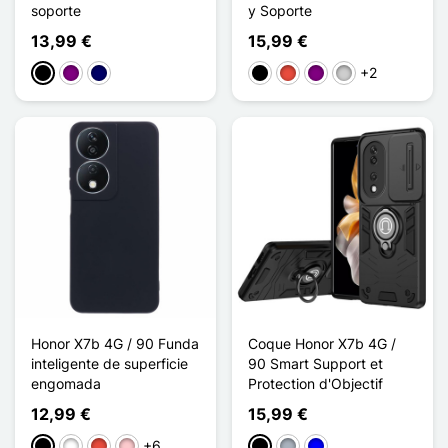
soporte
y Soporte
13,99 €
15,99 €
+2
Negro
Púrpura
Azul marino
Negro
Rojo
Púrpura
Plata
Honor X7b 4G / 90 Funda
Coque Honor X7b 4G /
inteligente de superficie
90 Smart Support et
engomada
Protection d'Objectif
12,99 €
15,99 €
+6
Negro
Blanco
Rojo
Rosa
Negro
Gris
Azul