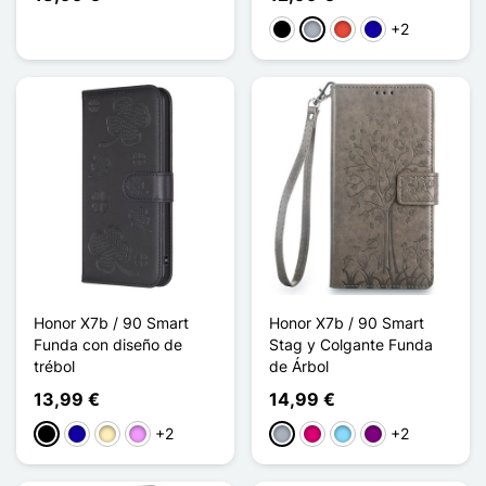
+2
Negro
Gris
Rojo
Azul oscuro
Honor X7b / 90 Smart
Honor X7b / 90 Smart
Funda con diseño de
Stag y Colgante Funda
trébol
de Árbol
13,99 €
14,99 €
+2
+2
Negro
Azul oscuro
Oro
Morado claro
Gris
Magenta
Azul claro
Púrpura