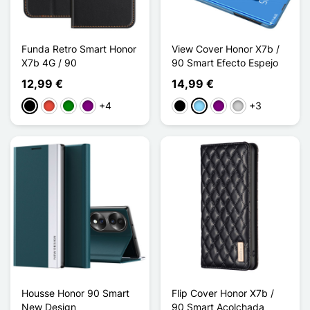
Funda Retro Smart Honor
View Cover Honor X7b /
X7b 4G / 90
90 Smart Efecto Espejo
12,99 €
14,99 €
+4
+3
Negro
Rojo
Verde
Púrpura
Negro
Azul claro
Púrpura
Plata
Housse Honor 90 Smart
Flip Cover Honor X7b /
New Design
90 Smart Acolchada