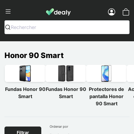
Dealy - Fundas y accesorios para smar
Menu
Rechercher
Honor 90 Smart
Fundas Honor 90
Fundas Honor 90
Protectores de
Ac
Smart
Smart
pantalla Honor
90 Smart
Ordenar por
Filtrar