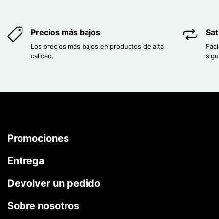
Precios más bajos
Sat
Los precios más bajos en productos de alta
Fáci
calidad.
sigu
Promociones
Entrega
Devolver un pedido
Sobre nosotros