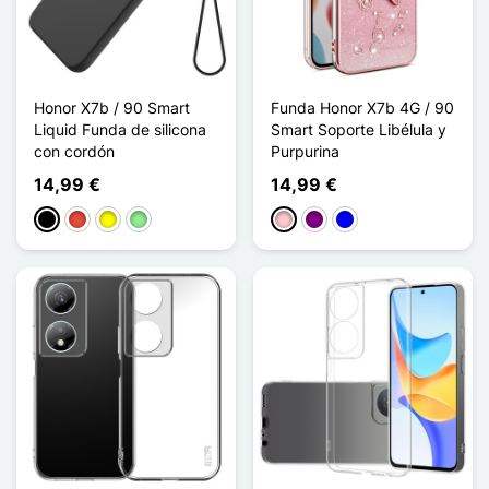
Honor X7b / 90 Smart
Funda Honor X7b 4G / 90
Liquid Funda de silicona
Smart Soporte Libélula y
con cordón
Purpurina
14,99 €
14,99 €
Negro
Rojo
Amarillo
Verde claro
Rosa
Púrpura
Azul