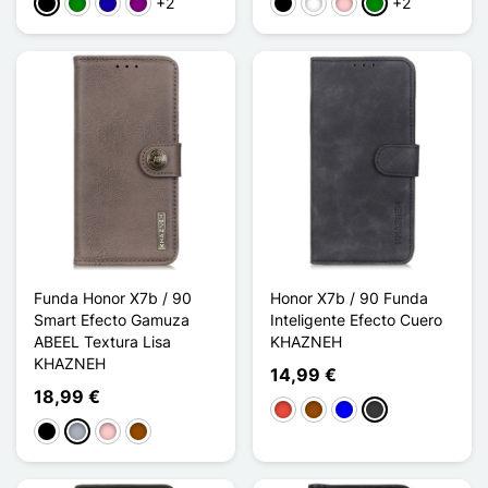
+2
+2
Negro
Verde
Azul oscuro
Púrpura
Negro
Blanco
Rosa
Verde
Funda Honor X7b / 90
Honor X7b / 90 Funda
Smart Efecto Gamuza
Inteligente Efecto Cuero
ABEEL Textura Lisa
KHAZNEH
KHAZNEH
14,99 €
18,99 €
Rojo
Marrón
Azul
Gris oscuro
Negro
Gris
Rosa
Marrón