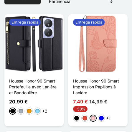
Entrega rápida
Entrega rápida
Housse Honor 90 Smart
Housse Honor 90 Smart
Portefeuille avec Lanière
Impression Papillons à
et Bandoulière
Lanière
20,99 €
7,49 €
14,99 €
-50%
+2
Negro
Gris
Naranja
Azul claro
+1
Negro
Rojo
Rosa
Azul