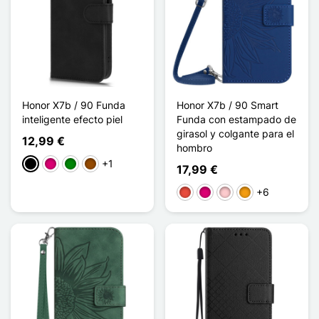
Honor X7b / 90 Funda
Honor X7b / 90 Smart
inteligente efecto piel
Funda con estampado de
girasol y colgante para el
12,99 €
hombro
+1
Negro
Magenta
Verde
Marrón
17,99 €
+6
Rojo
Magenta
Rosa
Naranja