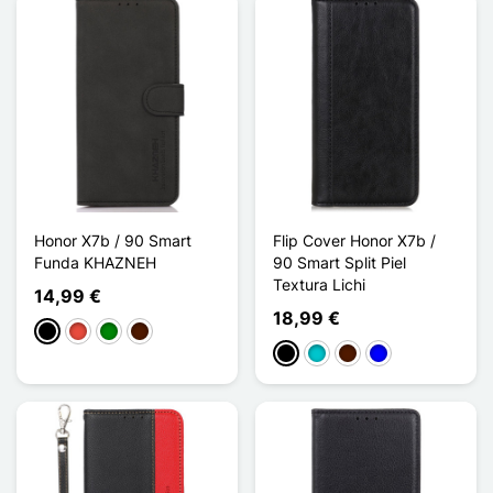
Honor X7b / 90 Smart
Flip Cover Honor X7b /
Funda KHAZNEH
90 Smart Split Piel
Textura Lichi
14,99 €
18,99 €
Negro
Rojo
Verde
Marrón oscuro
Negro
Turquesa
Marrón oscuro
Azul