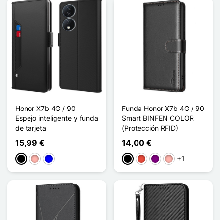
Honor X7b 4G / 90
Funda Honor X7b 4G / 90
Espejo inteligente y funda
Smart BINFEN COLOR
de tarjeta
(Protección RFID)
15,99 €
14,00 €
+1
Negro
Oro rosa
Azul
Negro
Rojo
Púrpura
Oro rosa