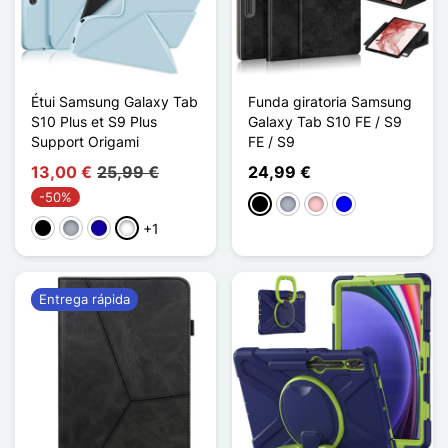
Étui Samsung Galaxy Tab
Funda giratoria Samsung
S10 Plus et S9 Plus
Galaxy Tab S10 FE / S9
Support Origami
FE / S9
13,00 €
25,99 €
24,99 €
-50%
Negro
Gris
Rosa
Azul
+1
Negro
Gris
Azul oscuro
Bleu Ciel
Entrega rápida