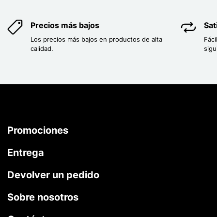
Precios más bajos
Sat
Los precios más bajos en productos de alta
Fáci
calidad.
sigu
Promociones
Entrega
Devolver un pedido
Sobre nosotros