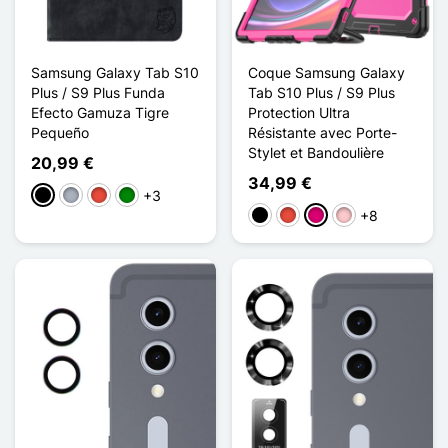
Samsung Galaxy Tab S10
Coque Samsung Galaxy
Plus / S9 Plus Funda
Tab S10 Plus / S9 Plus
Efecto Gamuza Tigre
Protection Ultra
Pequeño
Résistante avec Porte-
Stylet et Bandoulière
20,99 €
34,99 €
+3
Negro
Gris
Rojo
Verde
+8
Negro
Rojo
Magenta
Rosa