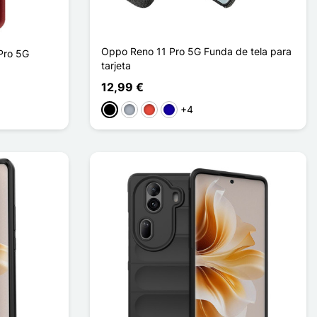
Oppo Reno 11 Pro 5G Funda de tela para
Pro 5G
tarjeta
12,99 €
+4
Negro
Gris
Rojo
Azul oscuro