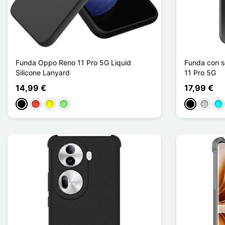
Funda Oppo Reno 11 Pro 5G Liquid
Funda con s
Silicone Lanyard
11 Pro 5G
14,99 €
17,99 €
Negro
Rojo
Amarillo
Verde claro
Negro
Plata
Cia