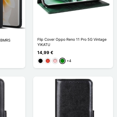
Flip Cover Oppo Reno 11 Pro 5G Vintage
 IBMRS
YIKATU
14,99 €
+4
Negro
Rojo
Rosa
Verde