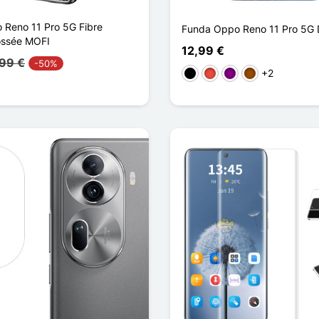
Reno 11 Pro 5G Fibre
Funda Oppo Reno 11 Pro 5G 
ossée MOFI
12,99 €
,99 €
-50%
+2
Negro
Rojo
Púrpura
Marrón
l