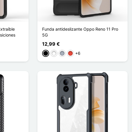
traíble
Funda antideslizante Oppo Reno 11 Pro
siciones
5G
12,99 €
+6
Negro
Blanco
Gris
Rojo