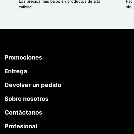
Los precios más bajos en productos de alta
Fáci
calidad.
sigu
Promociones
Entrega
Devolver un pedido
Sobre nosotros
Contáctanos
Profesional