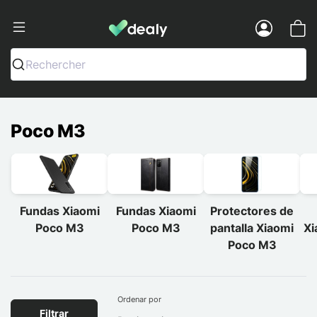
Dealy - Fundas y accesorios para smar
Menu
Rechercher
Poco M3
Fundas Xiaomi
Fundas Xiaomi
Protectores de
Poco M3
Poco M3
pantalla Xiaomi
Xi
Poco M3
Ordenar por
Filtrar