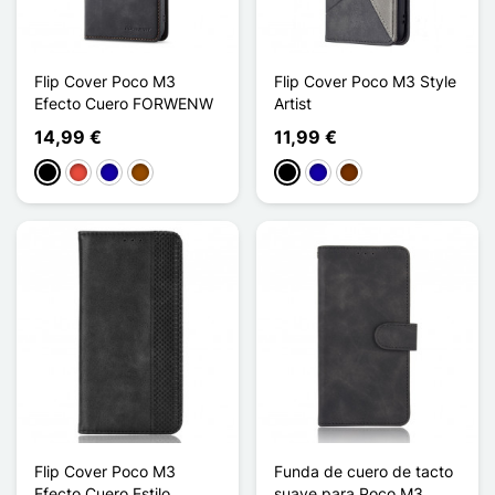
Flip Cover Poco M3
Flip Cover Poco M3 Style
Efecto Cuero FORWENW
Artist
14,99 €
11,99 €
Negro
Rojo
Azul oscuro
Marrón
Negro
Azul oscuro
Café
Flip Cover Poco M3
Funda de cuero de tacto
Efecto Cuero Estilo
suave para Poco M3