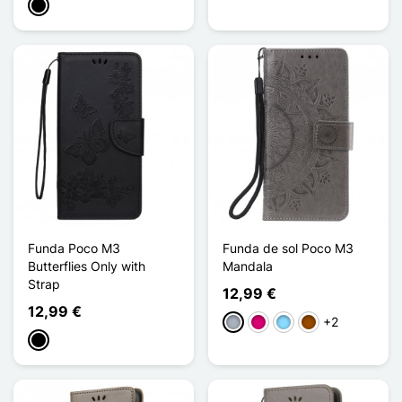
Negro
Funda Poco M3
Funda de sol Poco M3
Butterflies Only with
Mandala
Strap
12,99 €
12,99 €
+2
Gris
Magenta
Azul claro
Marrón
Negro