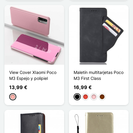
View Cover XIaomi Poco
Maletín multitarjetas Poco
M3 Espejo y polipiel
M3 First Class
13,99 €
16,99 €
Oro rosa
Negro
Rojo
Rosa
Café