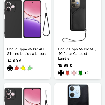
Coque Oppo A5 Pro 4G
Coque Oppo A5 Pro 5G /
Silicone Liquide à Lanière
4G Porte-Cartes et
Lanière
14,99 €
15,99 €
Negro
Rojo
Amarillo
Verde claro
+2
Negro
Rojo
Rosa
Verde