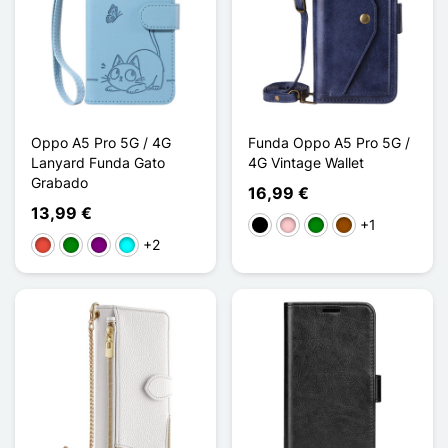
Oppo A5 Pro 5G / 4G
Funda Oppo A5 Pro 5G /
Lanyard Funda Gato
4G Vintage Wallet
Grabado
16,99 €
13,99 €
+1
Negro
Rosa
Verde
Marrón
+2
Rojo
Verde
Púrpura
Cian