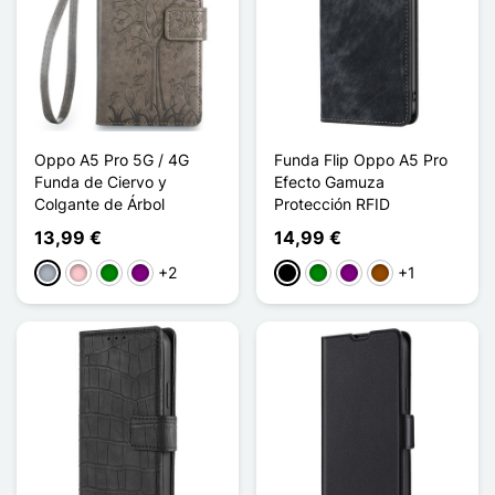
Oppo A5 Pro 5G / 4G
Funda Flip Oppo A5 Pro
Funda de Ciervo y
Efecto Gamuza
Colgante de Árbol
Protección RFID
13,99 €
14,99 €
+2
+1
Gris
Rosa
Verde
Púrpura
Negro
Verde
Púrpura
Marrón