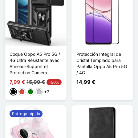
Coque Oppo A5 Pro 5G /
Protección Integral de
4G Ultra Résistante avec
Cristal Templado para
Anneau-Support et
Pantalla Oppo A5 Pro 5G
Protection Caméra
/ 4G
7,99 €
15,99 €
14,99 €
-50%
+3
Negro
Rojo
Verde
Plata
Entrega rápida