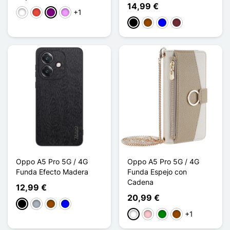
14,99 €
+1
Blanco
Rojo
Púrpura
Morado claro
Negro
Marrón
Azul
Rouge Vin
Oppo A5 Pro 5G / 4G
Oppo A5 Pro 5G / 4G
Funda Efecto Madera
Funda Espejo con
Cadena
12,99 €
20,99 €
Negro
Gris
Marrón
Azul
+1
Blanco
Rosa
Verde
Marrón