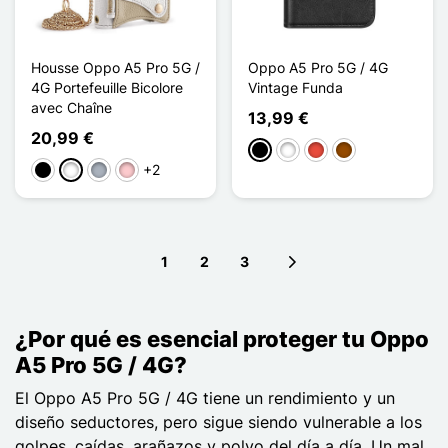
Housse Oppo A5 Pro 5G /
Oppo A5 Pro 5G / 4G
4G Portefeuille Bicolore
Vintage Funda
avec Chaîne
13,99 €
20,99 €
Negro
Blanco
Rojo
Marrón
+2
Negro
Blanco
Gris
Rosa
1
2
3
Next page
¿Por qué es esencial proteger tu Oppo
A5 Pro 5G / 4G?
El Oppo A5 Pro 5G / 4G tiene un rendimiento y un
diseño seductores, pero sigue siendo vulnerable a los
golpes, caídas, arañazos y polvo del día a día. Un mal