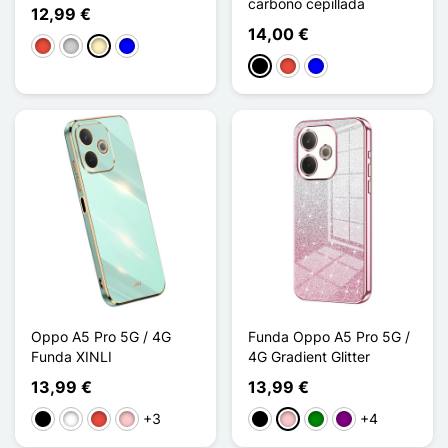
carbono cepillada
12,99 €
14,00 €
Rojo
Plata
Oro
Azul
Negro
Rojo
Azul
Oppo A5 Pro 5G / 4G
Funda Oppo A5 Pro 5G /
Funda XINLI
4G Gradient Glitter
13,99 €
13,99 €
+3
+4
Negro
Blanco
Rojo
Rosa
Negro
Rosa
Verde
Púrpura