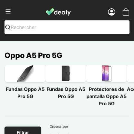
Dealy - Fundas y accesorios para smar
Menu
Rechercher
Oppo A5 Pro 5G
Fundas Oppo A5
Fundas Oppo A5
Protectores de
Ac
Pro 5G
Pro 5G
pantalla Oppo A5
Pro 5G
Ordenar por
Filtrar