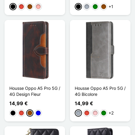
+1
Negro
Rojo
Marrón
Oro rosa
Negro
Gris
Verde
Marrón
Housse Oppo A5 Pro 5G /
Housse Oppo A5 Pro 5G /
4G Design Fleur
4G Bicolore
14,99 €
14,99 €
+2
Negro
Rojo
Marrón
Azul
Gris
Rojo
Rosa
Verde