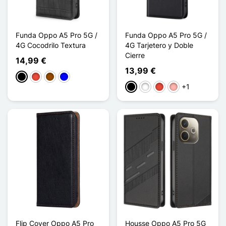
Funda Oppo A5 Pro 5G /
Funda Oppo A5 Pro 5G /
4G Cocodrilo Textura
4G Tarjetero y Doble
Cierre
14,99 €
13,99 €
Negro
Rojo
Marrón
Azul
+1
Negro
Blanco
Rojo
Oro rosa
Flip Cover Oppo A5 Pro
Housse Oppo A5 Pro 5G