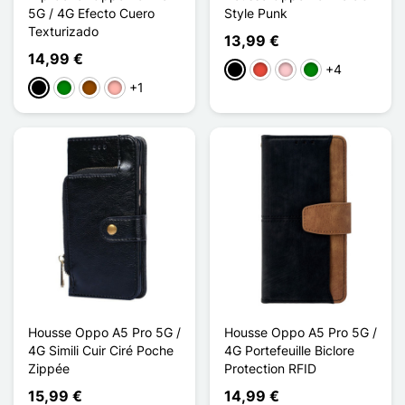
5G / 4G Efecto Cuero
Style Punk
Texturizado
13,99 €
14,99 €
+4
Negro
Rojo
Rosa
Verde
+1
Negro
Verde
Marrón
Oro rosa
Housse Oppo A5 Pro 5G /
Housse Oppo A5 Pro 5G /
4G Simili Cuir Ciré Poche
4G Portefeuille Biclore
Zippée
Protection RFID
15,99 €
14,99 €