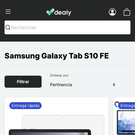
Dealy - Fundas y accesorios para smar
Menu
Rechercher
Samsung Galaxy Tab S10 FE
Ordenar por
Filtrar
Entrega rápida
Entrega