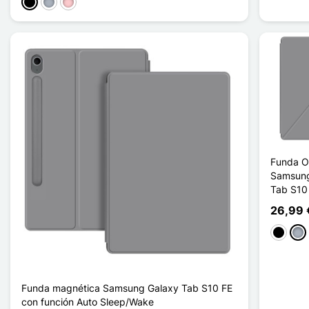
Negro
Gris
Rosa
Funda O
Samsung
Tab S10
26,99 
Negro
Gris
Funda magnética Samsung Galaxy Tab S10 FE
con función Auto Sleep/Wake