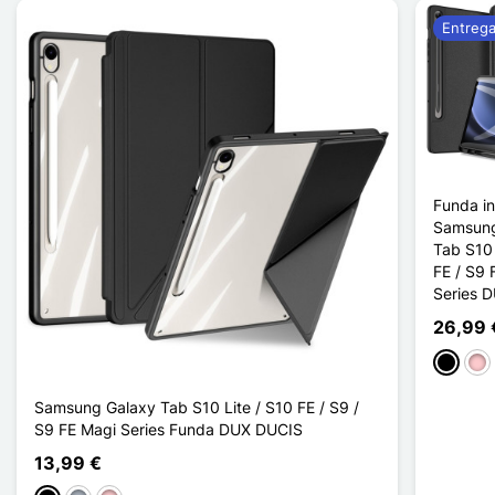
Entrega
Funda in
Samsung
Tab S10 
FE / S9
Series 
26,99 
Negro
Ros
Samsung Galaxy Tab S10 Lite / S10 FE / S9 /
S9 FE Magi Series Funda DUX DUCIS
13,99 €