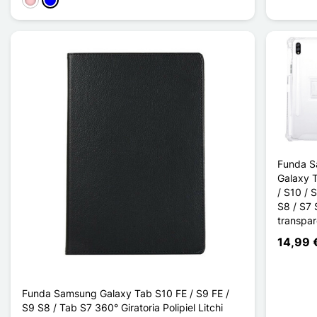
Rosa
Azul
Funda 
Galaxy 
/ S10 / 
S8 / S7 
transpar
14,99 
Funda Samsung Galaxy Tab S10 FE / S9 FE /
S9 S8 / Tab S7 360° Giratoria Polipiel Litchi