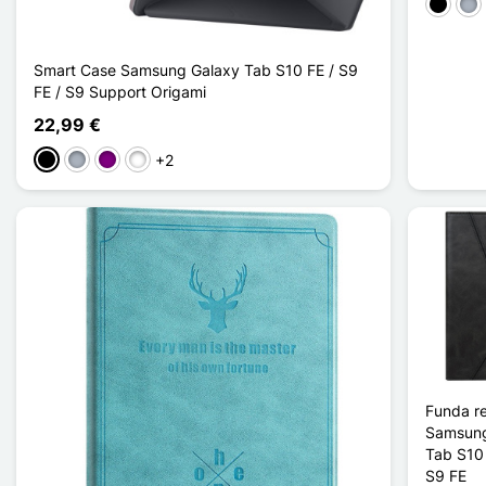
Negro
Gris
Smart Case Samsung Galaxy Tab S10 FE / S9
FE / S9 Support Origami
22,99 €
+2
Negro
Gris
Púrpura
Vert Clair
Funda re
Samsung
Tab S10 
S9 FE