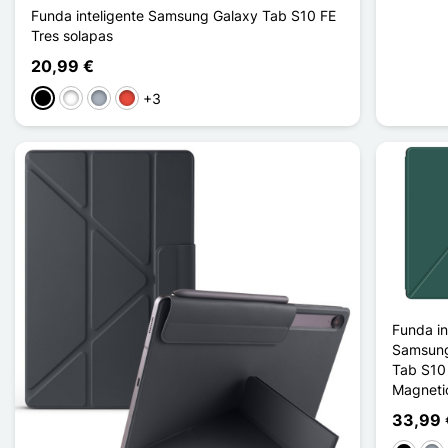
Funda inteligente Samsung Galaxy Tab S10 FE
Tres solapas
20,99 €
+3
Negro
Blanco
Gris
Rojo
Funda in
Samsung
Tab S10 
Magneti
33,99 