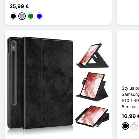
25,99 €
Negro
Gris
Verde
Azul
Stylus p
Samsung
S10 / S9
5 minas
16,99 
Negro
Bla