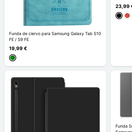
23,99 
Negro
Roj
Funda de ciervo para Samsung Galaxy Tab S10
FE / S9 FE
19,99 €
Verde
Funda S
Samsung