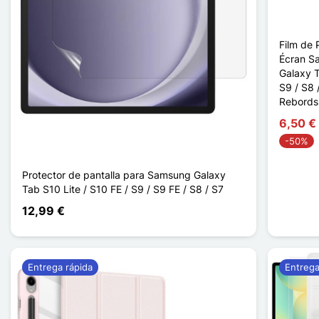
Film de 
Écran S
Galaxy T
S9 / S8 
Rebords
6,50 €
-50%
Protector de pantalla para Samsung Galaxy
Tab S10 Lite / S10 FE / S9 / S9 FE / S8 / S7
12,99 €
Entrega rápida
Entrega