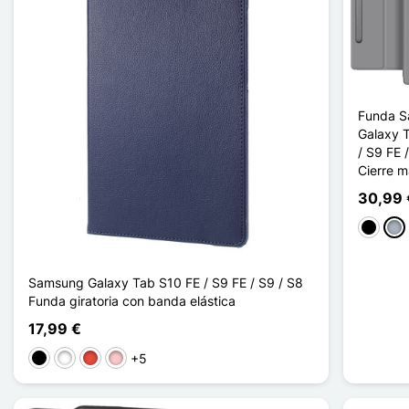
Funda 
Galaxy 
/ S9 FE 
Cierre m
30,99 
Negro
Gris
Samsung Galaxy Tab S10 FE / S9 FE / S9 / S8
Funda giratoria con banda elástica
17,99 €
+5
Negro
Blanco
Rojo
Rosa