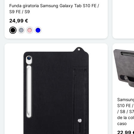
Funda giratoria Samsung Galaxy Tab S10 FE /
S9 FE / S9
24,99 €
Negro
Gris
Rosa
Azul
Samsung
S10 FE /
/ S8 / S
de la co
caso
22,99 