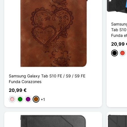
Samsung
Tab S10 
Funda ef
20,99 
Negro
Roj
Samsung Galaxy Tab S10 FE / S9 / S9 FE
Funda Corazones
20,99 €
+1
Rosa
Verde
Púrpura
Marrón