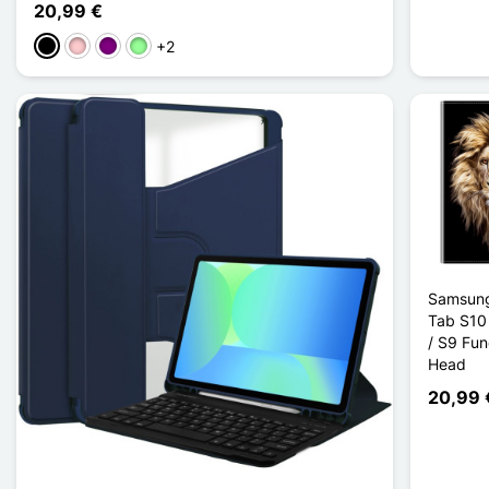
20,99 €
+2
Negro
Rosa
Púrpura
Vert Menthe
Samsung
Tab S10 
/ S9 Fun
Head
20,99 