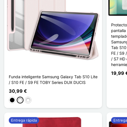
Protecto
pantalla 
templad
Samsung
Tab S10 
FE / S9 
/ S7 HD
herramie
19,99 
Funda inteligente Samsung Galaxy Tab S10 Lite
/ S10 FE / S9 FE TOBY Series DUX DUCIS
30,99 €
Negro
Rose Clair
Bleu Bébé
Entrega rápida
Entrega