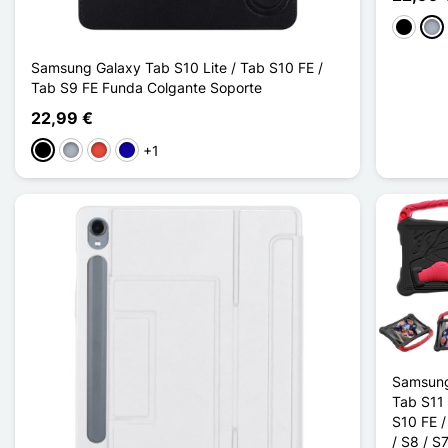
Negro
Gris
Samsung Galaxy Tab S10 Lite / Tab S10 FE /
Tab S9 FE Funda Colgante Soporte
22,99 €
+1
Negro
Gris
Rojo
Azul oscuro
Samsung
Tab S11 
S10 FE /
/ S8 / S