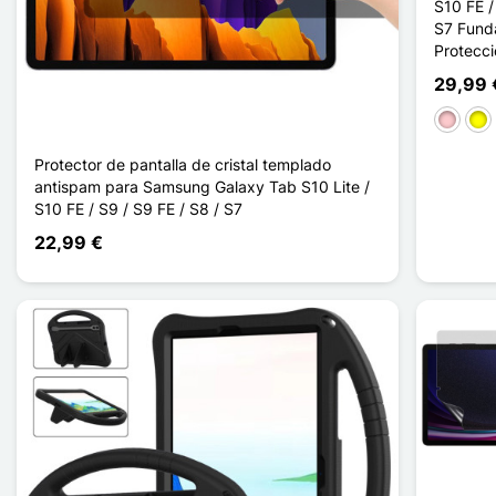
S10 FE /
S7 Fund
Protecc
29,99 
Rosa
Ama
Protector de pantalla de cristal templado
antispam para Samsung Galaxy Tab S10 Lite /
S10 FE / S9 / S9 FE / S8 / S7
22,99 €