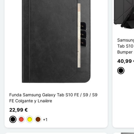
Samsung
Tab S10
Bumper 
40,99 
Negro
Funda Samsung Galaxy Tab S10 FE / S9 / S9
FE Colgante y Lnaière
22,99 €
+1
Negro
Rojo
Amarillo
Café