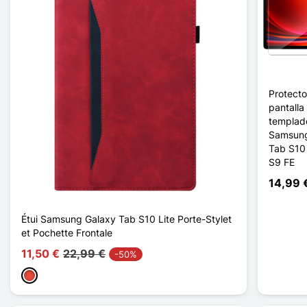
Protecto
pantalla 
templad
Samsung
Tab S10 
S9 FE
14,99 
Étui Samsung Galaxy Tab S10 Lite Porte-Stylet
et Pochette Frontale
11,50 €
22,99 €
-50%
Rojo