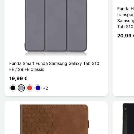
Funda 
transpar
Samsung
Tab S10 
20,99 
Funda Smart Funda Samsung Galaxy Tab S10
FE / S9 FE Classic
19,99 €
+2
Negro
Gris
Rojo
Azul oscuro