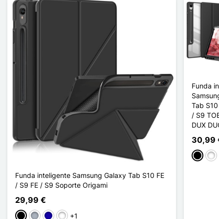
Funda in
Samsung
Tab S10 
/ S9 TO
DUX DU
30,99 
Negro
Ros
Funda inteligente Samsung Galaxy Tab S10 FE
/ S9 FE / S9 Soporte Origami
29,99 €
+1
Negro
Gris
Azul oscuro
Bleu Ciel