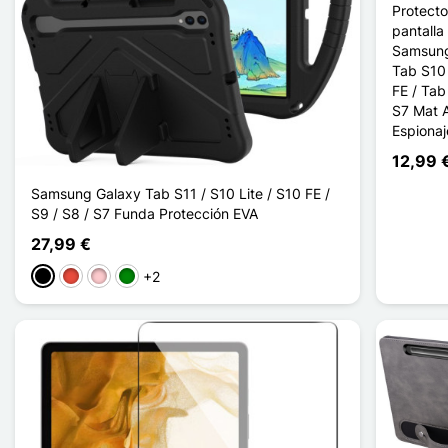
Protecto
pantalla
Samsung
Tab S10 
FE / Tab
S7 Mat A
Espionaj
12,99 
Samsung Galaxy Tab S11 / S10 Lite / S10 FE /
S9 / S8 / S7 Funda Protección EVA
27,99 €
+2
Negro
Rojo
Rosa
Verde