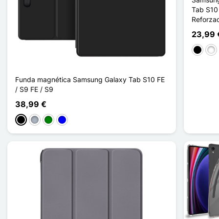
Tab S10 
Reforza
23,99 
Negro
Bla
Funda magnética Samsung Galaxy Tab S10 FE
/ S9 FE / S9
38,99 €
Negro
Gris
Verde
Azul