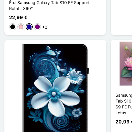
Étui Samsung Galaxy Tab S10 FE Support
Rotatif 360°
22,99 €
+2
Negro
Rosa
Azul oscuro
Púrpura
Samsung
Tab S10 
S9 FE F
Lotus
20,99 