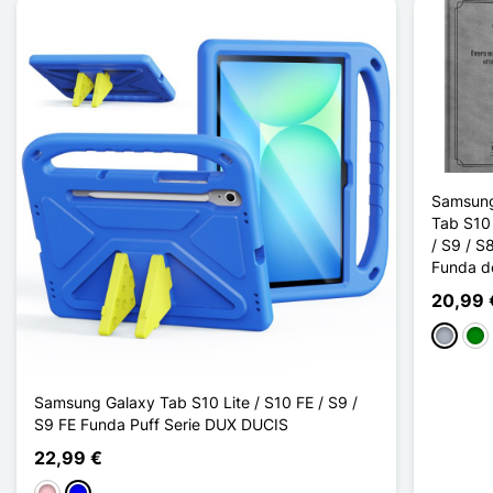
Samsung
Tab S10 
/ S9 / S
Funda d
20,99 
Gris
Ver
Samsung Galaxy Tab S10 Lite / S10 FE / S9 /
S9 FE Funda Puff Serie DUX DUCIS
22,99 €