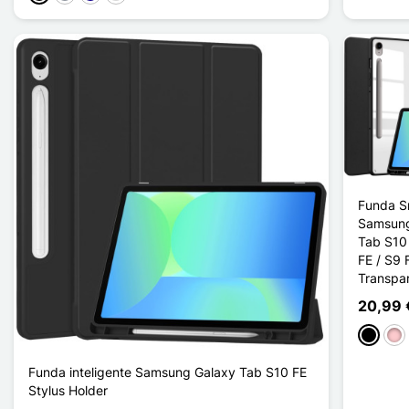
Funda S
Samsung
Tab S10 
FE / S9 
Transpa
20,99 
Negro
Ros
Funda inteligente Samsung Galaxy Tab S10 FE
Stylus Holder