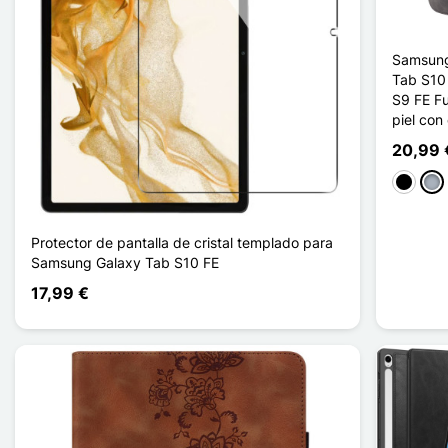
Samsung
Tab S10 
S9 FE F
piel con
20,99 
Negro
Gris
Protector de pantalla de cristal templado para
Samsung Galaxy Tab S10 FE
17,99 €