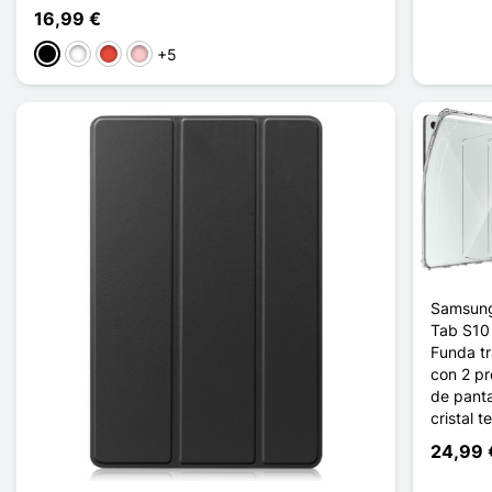
16,99 €
+5
Negro
Blanco
Rojo
Rosa
Samsung
Tab S10 
Funda t
con 2 pr
de panta
cristal 
24,99 