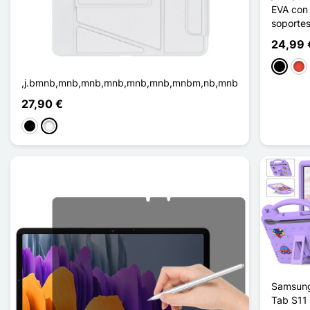
EVA con
soporte
24,99 
Negro
Roj
,j.bmnb,mnb,mnb,mnb,mnb,mnb,mnbm,nb,mnb
27,90 €
Negro
Blanco
Samsung
Tab S11 