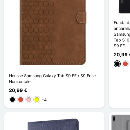
Funda de
antiarañ
Samsung
Tab S10 
S9 FE
20,99 
Negro
Roj
Housse Samsung Galaxy Tab S9 FE / S9 Frise
Horizontale
20,99 €
+4
Negro
Rojo
Rosa
Amarillo