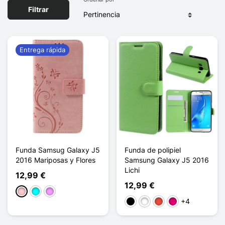
Filtrar
Entrega rápida
Funda Samsug Galaxy J5
Funda de polipiel
2016 Mariposas y Flores
Samsung Galaxy J5 2016
Lichi
12,99 €
12,99 €
Rosa
Cian
Morado claro
+4
Negro
Blanco
Rojo
Magenta