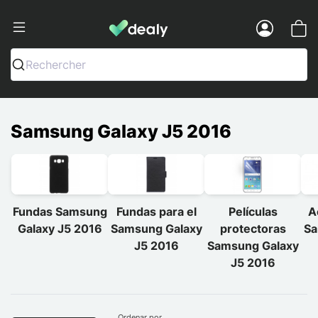
Dealy - Fundas y accesorios para smar
Menu
Rechercher
Samsung Galaxy J5 2016
Fundas Samsung
Fundas para el
Películas
A
Galaxy J5 2016
Samsung Galaxy
protectoras
Sa
J5 2016
Samsung Galaxy
J5 2016
Ordenar por