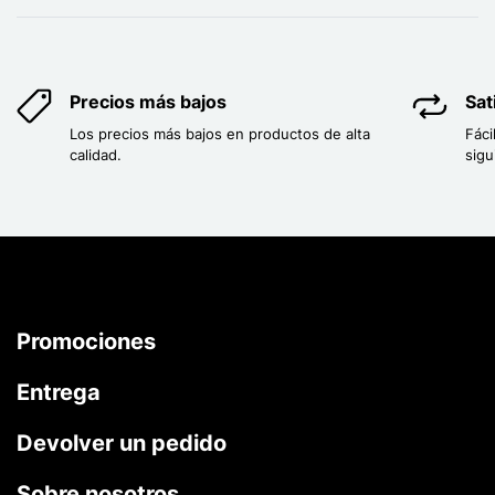
Precios más bajos
Sat
Los precios más bajos en productos de alta
Fáci
calidad.
sigu
Promociones
Entrega
Devolver un pedido
Sobre nosotros