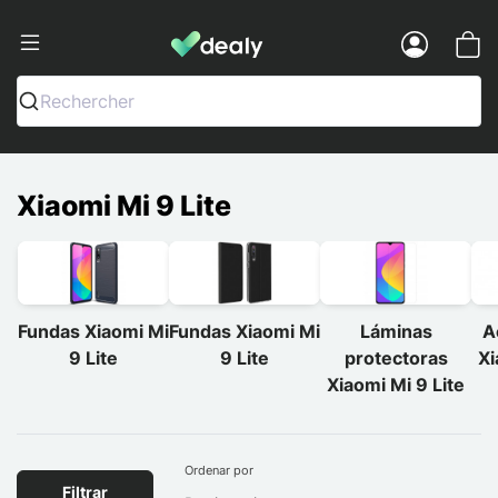
Dealy - Fundas y accesorios para smar
Menu
Rechercher
Xiaomi Mi 9 Lite
Fundas Xiaomi Mi
Fundas Xiaomi Mi
Láminas
A
9 Lite
9 Lite
protectoras
Xi
Xiaomi Mi 9 Lite
Ordenar por
Filtrar