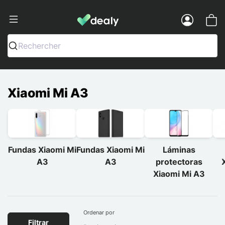
Dealy - Fundas y accesorios para smar
Menu
Rechercher
Xiaomi Mi A3
Fundas Xiaomi Mi
Fundas Xiaomi Mi
Láminas
A3
A3
protectoras
Xiaomi Mi A3
Ordenar por
Filtrar