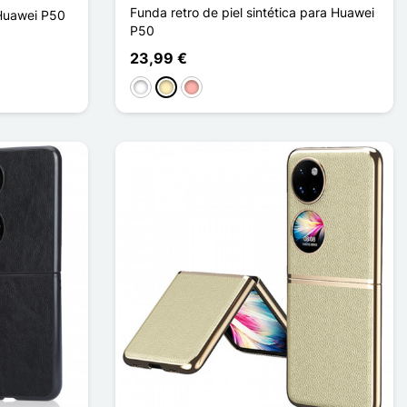
Funda retro de piel sintética para Huawei
 Huawei P50
P50
23,99 €
Blanco
Oro
Oro rosa