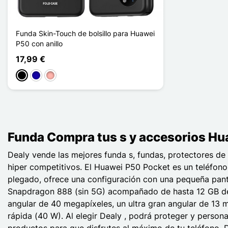
Funda Skin-Touch de bolsillo para Huawei
P50 con anillo
17,99 €
Negro
Azul oscuro
Oro rosa
Funda Compra tus s y accesorios Hua
Dealy vende las mejores funda s, fundas, protectores d
hiper competitivos. El Huawei P50 Pocket es un teléfon
plegado, ofrece una configuración con una pequeña pant
Snapdragon 888 (sin 5G) acompañado de hasta 12 GB de 
angular de 40 megapíxeles, un ultra gran angular de 13
rápida (40 W). Al elegir Dealy , podrá proteger y person
productos para que disfrutes al máximo de tu teléfono.