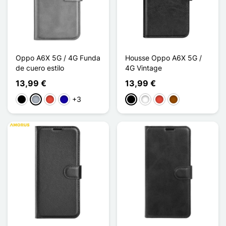
Oppo A6X 5G / 4G Funda
Housse Oppo A6X 5G /
de cuero estilo
4G Vintage
13,99 €
13,99 €
+3
Negro
Gris
Rojo
Azul oscuro
Negro
Blanco
Rojo
Marrón