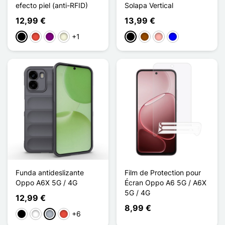
efecto piel (anti-RFID)
Solapa Vertical
12,99 €
13,99 €
+1
Negro
Rojo
Púrpura
Beige
Negro
Marrón
Oro rosa
Azul
Funda antideslizante
Film de Protection pour
Oppo A6X 5G / 4G
Écran Oppo A6 5G / A6X
5G / 4G
12,99 €
8,99 €
+6
Negro
Blanco
Gris
Rojo