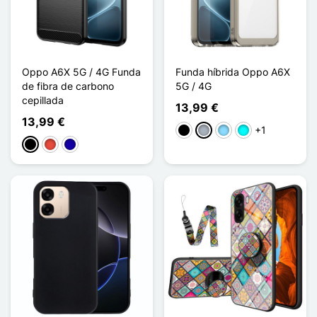
Oppo A6X 5G / 4G Funda
Funda híbrida Oppo A6X
de fibra de carbono
5G / 4G
cepillada
13,99 €
13,99 €
+1
Negro
Gris
Azul claro
Cian
Negro
Rojo
Azul oscuro