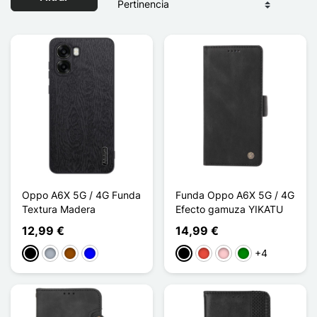
Oppo A6X 5G / 4G Funda
Funda Oppo A6X 5G / 4G
Textura Madera
Efecto gamuza YIKATU
12,99 €
14,99 €
+4
Negro
Gris
Marrón
Azul
Negro
Rojo
Rosa
Verde