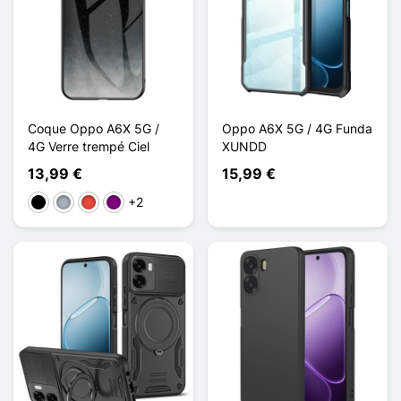
Coque Oppo A6X 5G /
Oppo A6X 5G / 4G Funda
4G Verre trempé Ciel
XUNDD
13,99 €
15,99 €
+2
Negro
Gris
Rojo
Púrpura