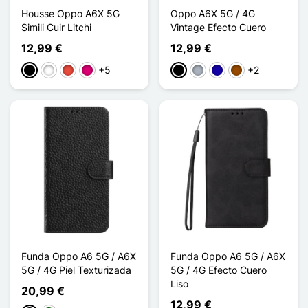
Housse Oppo A6X 5G
Oppo A6X 5G / 4G
Simili Cuir Litchi
Vintage Efecto Cuero
12,99 €
12,99 €
+5
+2
Negro
Blanco
Rojo
Magenta
Negro
Gris
Azul oscuro
Marrón
Funda Oppo A6 5G / A6X
Funda Oppo A6 5G / A6X
5G / 4G Piel Texturizada
5G / 4G Efecto Cuero
Liso
20,99 €
12,99 €