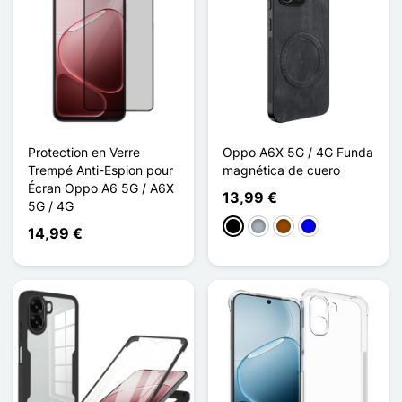
Protection en Verre
Oppo A6X 5G / 4G Funda
Trempé Anti-Espion pour
magnética de cuero
Écran Oppo A6 5G / A6X
13,99 €
5G / 4G
Negro
Gris
Marrón
Azul
14,99 €