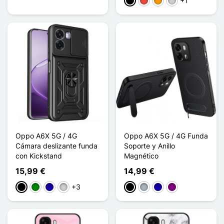
+1
Negro
Rojo
Naranja
Plata
Oppo A6X 5G / 4G
Oppo A6X 5G / 4G Funda
Cámara deslizante funda
Soporte y Anillo
con Kickstand
Magnético
15,99 €
14,99 €
+3
Negro
Verde
Azul oscuro
Plata
Negro
Gris
Azul oscuro
Púrpura