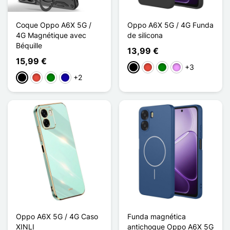
Coque Oppo A6X 5G /
Oppo A6X 5G / 4G Funda
4G Magnétique avec
de silicona
Béquille
13,99 €
15,99 €
+3
Negro
Rojo
Verde
Morado claro
+2
Negro
Rojo
Verde
Azul oscuro
Oppo A6X 5G / 4G Caso
Funda magnética
XINLI
antichoque Oppo A6X 5G