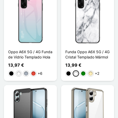
Oppo A6X 5G / 4G Funda
Funda Oppo A6X 5G / 4G
de Vidrio Templado Hola
Cristal Templado Mármol
13,97 €
13,99 €
+6
+2
Negro
Blanco
Gris
Rojo
Negro
Blanco
Verde
Oro