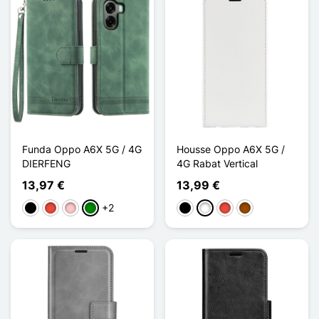
Funda Oppo A6X 5G / 4G
Housse Oppo A6X 5G /
DIERFENG
4G Rabat Vertical
13,97 €
13,99 €
+2
Negro
Rojo
Rosa
Verde
Negro
Blanco
Rojo
Marrón