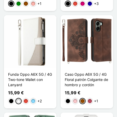
+1
+3
Negro
Verde
Marrón
Oro rosa
Negro
Rojo
Magenta
Azul oscuro
Funda Oppo A6X 5G / 4G
Caso Oppo A6X 5G / 4G
Two-tone Wallet con
Floral patrón Colgante de
Lanyard
hombro y cordón
15,99 €
15,99 €
+2
+1
Negro
Blanco
Rojo
Azul claro
Negro
Rosa
Marrón
Rosa oscuro