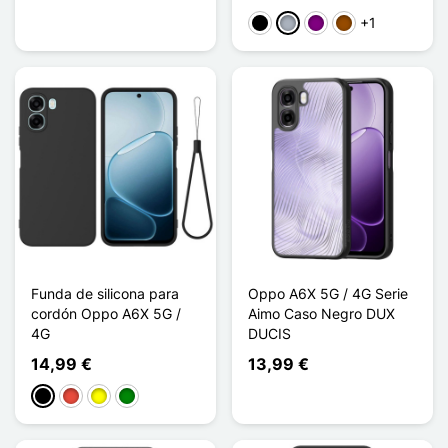
+1
Negro
Gris
Púrpura
Marrón
Funda de silicona para
Oppo A6X 5G / 4G Serie
cordón Oppo A6X 5G /
Aimo Caso Negro DUX
4G
DUCIS
14,99 €
13,99 €
Negro
Rojo
Amarillo
Verde