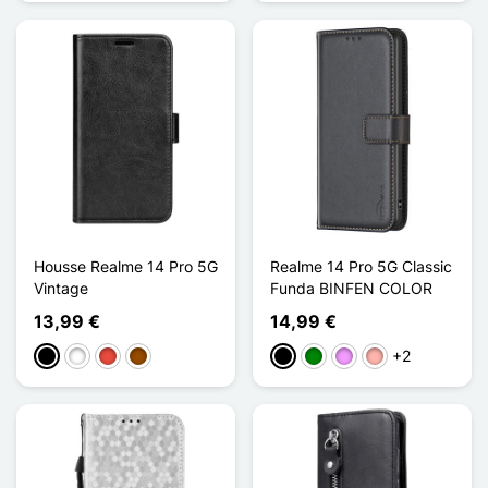
Housse Realme 14 Pro 5G
Realme 14 Pro 5G Classic
Vintage
Funda BINFEN COLOR
13,99 €
14,99 €
+2
Negro
Blanco
Rojo
Marrón
Negro
Verde
Morado claro
Oro rosa