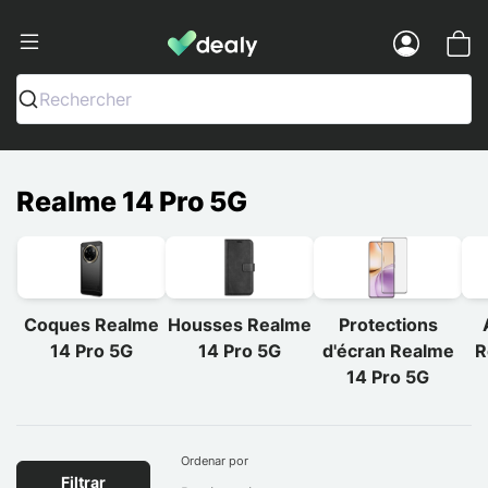
Dealy - Fundas y accesorios para smar
Menu
Rechercher
Realme 14 Pro 5G
Coques Realme
Housses Realme
Protections
14 Pro 5G
14 Pro 5G
d'écran Realme
R
14 Pro 5G
Ordenar por
Filtrar