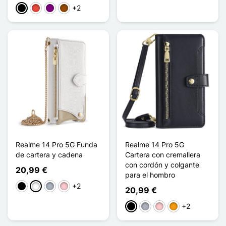
+2
Negro
Rojo
Púrpura
Marrón
Realme 14 Pro 5G Funda
Realme 14 Pro 5G
de cartera y cadena
Cartera con cremallera
con cordón y colgante
20,99 €
para el hombro
+2
Negro
Blanco
Gris
Rosa
20,99 €
+2
Negro
Gris
Rosa
Naranja