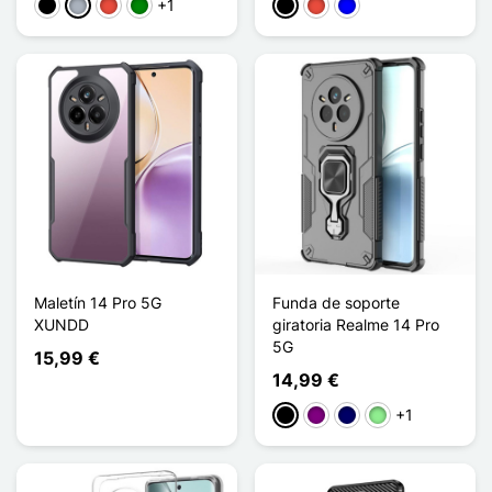
+1
Negro
Gris
Rojo
Verde
Negro
Rojo
Azul
Maletín 14 Pro 5G
Funda de soporte
XUNDD
giratoria Realme 14 Pro
5G
15,99 €
14,99 €
+1
Negro
Púrpura
Azul marino
Verde claro