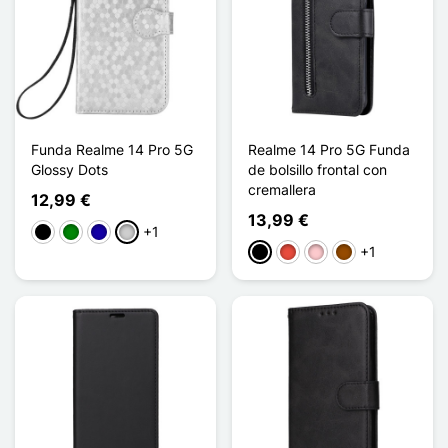
Funda Realme 14 Pro 5G
Realme 14 Pro 5G Funda
Glossy Dots
de bolsillo frontal con
cremallera
12,99 €
13,99 €
+1
Negro
Verde
Azul oscuro
Plata
+1
Negro
Rojo
Rosa
Marrón