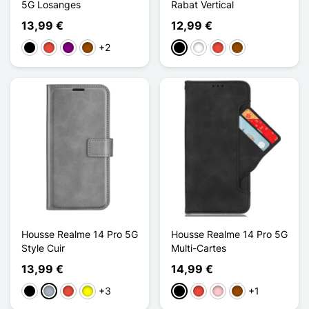
5G Losanges
Rabat Vertical
13,99 €
12,99 €
+2
Negro
Rojo
Púrpura
Marrón
Negro
Blanco
Rojo
Marrón
Housse Realme 14 Pro 5G
Housse Realme 14 Pro 5G
Style Cuir
Multi-Cartes
13,99 €
14,99 €
+3
+1
Negro
Gris
Rojo
Amarillo
Negro
Rojo
Rosa
Marrón