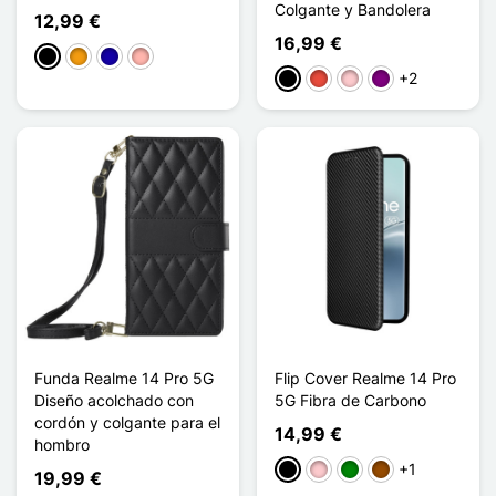
Colgante y Bandolera
12,99 €
16,99 €
Negro
Naranja
Azul oscuro
Oro rosa
+2
Negro
Rojo
Rosa
Púrpura
Funda Realme 14 Pro 5G
Flip Cover Realme 14 Pro
Diseño acolchado con
5G Fibra de Carbono
cordón y colgante para el
14,99 €
hombro
+1
Negro
Rosa
Verde
Marrón
19,99 €