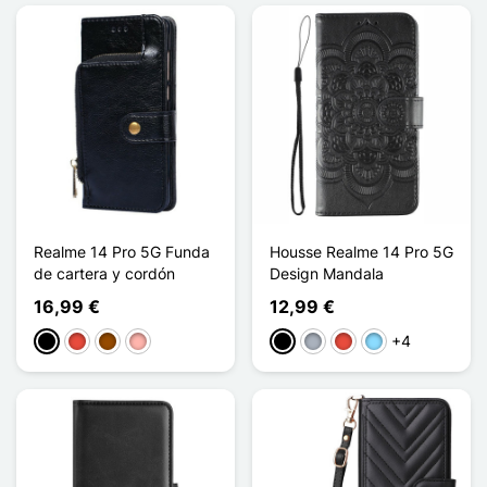
Realme 14 Pro 5G Funda
Housse Realme 14 Pro 5G
de cartera y cordón
Design Mandala
16,99 €
12,99 €
+4
Negro
Rojo
Marrón
Oro rosa
Negro
Gris
Rojo
Azul claro