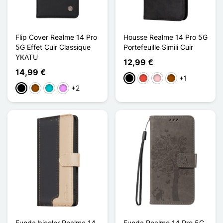
Flip Cover Realme 14 Pro
Housse Realme 14 Pro 5G
5G Effet Cuir Classique
Portefeuille Simili Cuir
YKATU
12,99 €
14,99 €
+1
Negro
Rojo
Rosa
Marrón
+2
Negro
Marrón
Turquesa
Morado claro
Funda bicolor Realme 14
Funda Realme 14 Pro 5G