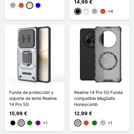
14,99 €
Gris
Rojo
Oro
Azul
+4
Negro
Blanco
Gris
Rojo
Funda de protección y
Realme 14 Pro 5G Funda
soporte de lente Realme
compatible MagSafe
14 Pro 5G
Honeycomb
15,99 €
12,99 €
+1
+1
Negro
Gris
Verde
Púrpura
Gris
Rojo
Verde
Transparente