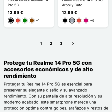
Pro 5G
Árbol y Gato
13,99 €
12,99 €
+1
+6
Negro
Rojo
Verde
Marrón
Negro
Gris
Rojo
Magenta
1
2
3
Next page
Protege tu Realme 14 Pro 5G con
accesorios económicos y de alto
rendimiento
Proteger tu Realme 14 Pro 5G es esencial para
preservar su elegante diseño y su avanzado
rendimiento. Con su pantalla de alta resolución y su
moderno acabado, este smartphone merece una
protección óptima contra golpes, arañazos y restos de