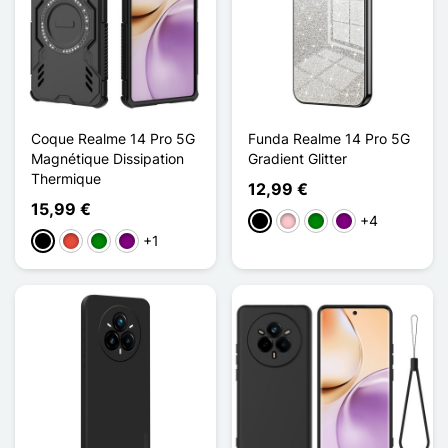
Coque Realme 14 Pro 5G
Funda Realme 14 Pro 5G
Magnétique Dissipation
Gradient Glitter
Thermique
12,99 €
15,99 €
+4
Negro
Rosa
Verde
Púrpura
+1
Negro
Rojo
Verde
Púrpura