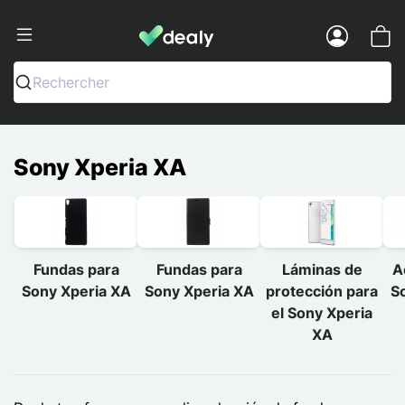
Dealy - Fundas y accesorios para smar
Menu
Rechercher
Sony Xperia XA
Fundas para
Fundas para
Láminas de
A
Sony Xperia XA
Sony Xperia XA
protección para
S
el Sony Xperia
XA