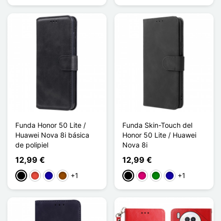
Funda Honor 50 Lite /
Funda Skin-Touch del
Huawei Nova 8i básica
Honor 50 Lite / Huawei
de polipiel
Nova 8i
12,99 €
12,99 €
+1
+1
Negro
Rojo
Azul oscuro
Marrón
Negro
Magenta
Verde
Azul oscuro