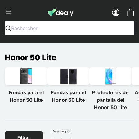
Dealy - Fundas y accesorios para smar
Menu
Rechercher
Honor 50 Lite
Fundas para el
Fundas para el
Protectores de
A
Honor 50 Lite
Honor 50 Lite
pantalla del
H
Honor 50 Lite
Ordenar por
Filtrar