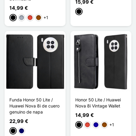
15,99 €
14,99 €
Negro
+1
Negro
Gris
Rojo
Marrón
Funda Honor 50 Lite /
Honor 50 Lite / Huawei
Huawei Nova 8i de cuero
Nova 8i Vintage Wallet
genuino de napa
14,99 €
22,99 €
+1
Negro
Rojo
Azul oscuro
Marrón
Negro
Azul marino