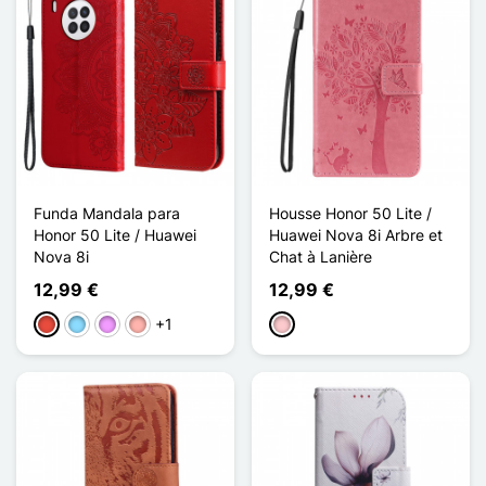
Funda Mandala para
Housse Honor 50 Lite /
Honor 50 Lite / Huawei
Huawei Nova 8i Arbre et
Nova 8i
Chat à Lanière
12,99 €
12,99 €
+1
Rojo
Azul claro
Morado claro
Oro rosa
Rosa