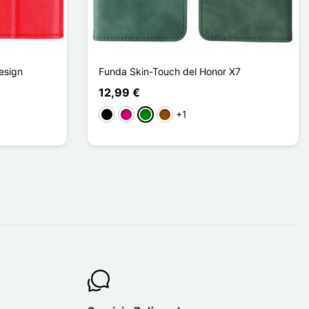
esign
Funda Skin-Touch del Honor X7
12,99 €
+1
Negro
Magenta
Verde
Marrón