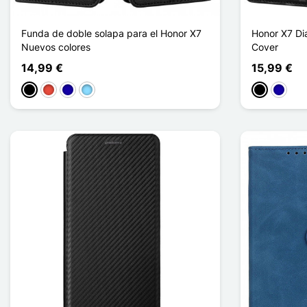
Funda de doble solapa para el Honor X7
Honor X7 Di
Nuevos colores
Cover
14,99 €
15,99 €
Negro
Rojo
Azul oscuro
Azul claro
Negro
Azul os