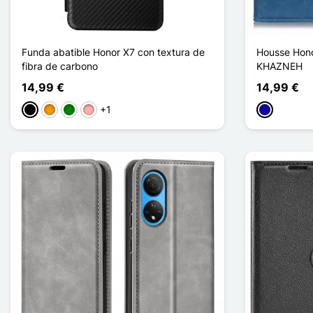
Funda abatible Honor X7 con textura de
Housse Hono
fibra de carbono
KHAZNEH
14,99 €
14,99 €
+1
Negro
Naranja
Verde
Oro rosa
Azul oscuro