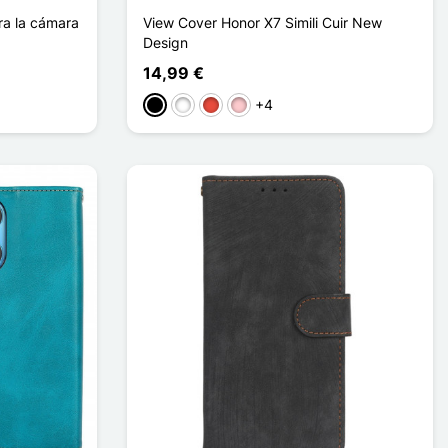
ra la cámara
View Cover Honor X7 Simili Cuir New
Design
14,99 €
+4
Negro
Blanco
Rojo
Rosa