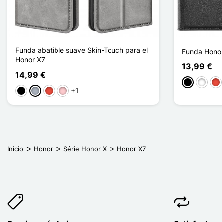
Funda abatible suave Skin-Touch para el
Funda Honor
Honor X7
13,99 €
14,99 €
Negro
Blanco
Roj
+1
Negro
Gris
Rojo
Rosa
Inicio
Honor
Série Honor X
Honor X7