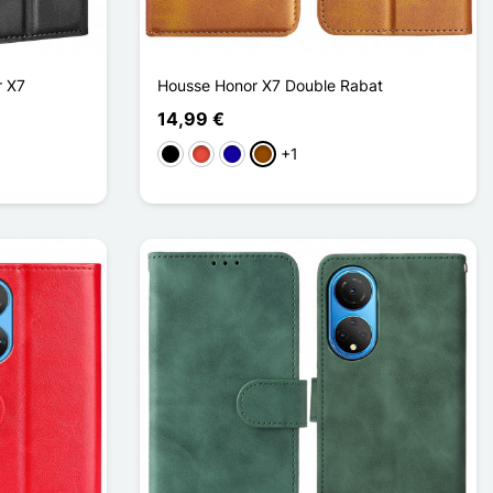
r X7
Housse Honor X7 Double Rabat
14,99 €
+1
Negro
Rojo
Azul oscuro
Marrón