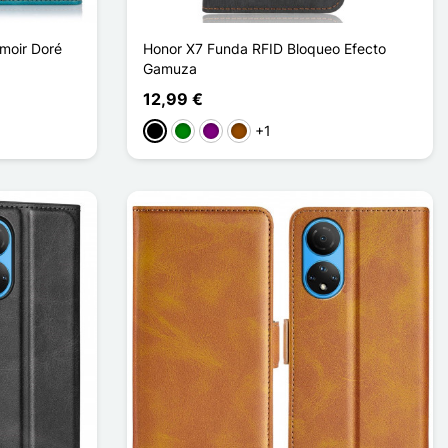
moir Doré
Honor X7 Funda RFID Bloqueo Efecto
Gamuza
12,99 €
+1
Negro
Verde
Púrpura
Marrón