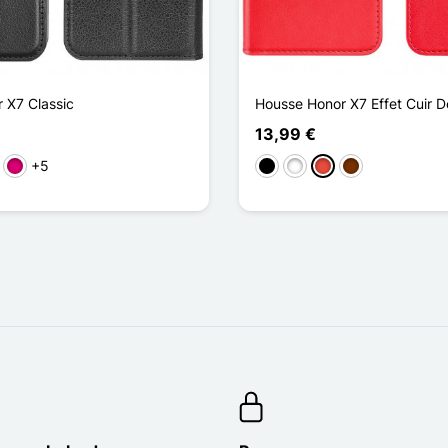
 X7 Classic
Housse Honor X7 Effet Cuir D
13,99 €
+5
o
Magenta
Negro
Blanco
Rojo
Café