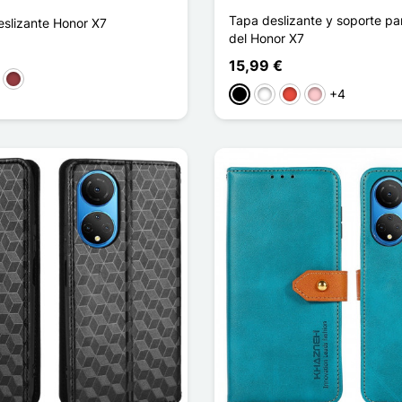
Tapa deslizante y soporte pa
eslizante Honor X7
del Honor X7
15,99 €
aro
rpura
Rojo oscuro
+4
Negro
Blanco
Rojo
Rosa