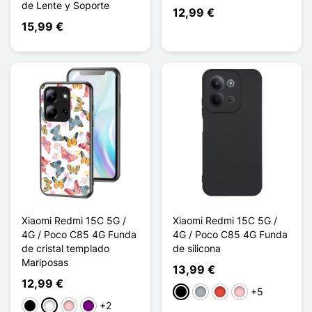
de Lente y Soporte
12,99 €
15,99 €
Xiaomi Redmi 15C 5G /
Xiaomi Redmi 15C 5G /
4G / Poco C85 4G Funda
4G / Poco C85 4G Funda
de cristal templado
de silicona
Mariposas
13,99 €
12,99 €
+5
Negro
Gris
Rojo
Rosa
+2
Negro
Blanco
Rosa
Púrpura