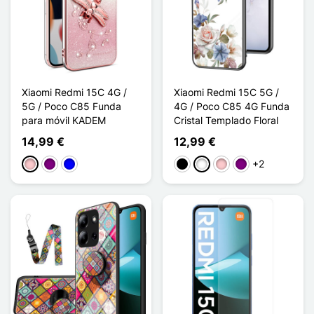
Xiaomi Redmi 15C 4G /
Xiaomi Redmi 15C 5G /
5G / Poco C85 Funda
4G / Poco C85 4G Funda
para móvil KADEM
Cristal Templado Floral
14,99 €
12,99 €
+2
Rosa
Púrpura
Azul
Negro
Blanco
Rosa
Púrpura