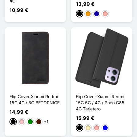
4G
13,99 €
10,99 €
Negro
Naranja
Azul oscuro
Oro rosa
Flip Cover Xiaomi Redmi
Flip Cover Xiaomi Redmi
15C 4G / 5G BETOPNICE
15C 5G / 4G / Poco C85
4G Tarjetero
14,99 €
15,99 €
+1
Negro
Rosa
Verde
Marrón oscuro
Negro
Oro
Oro rosa
Azul