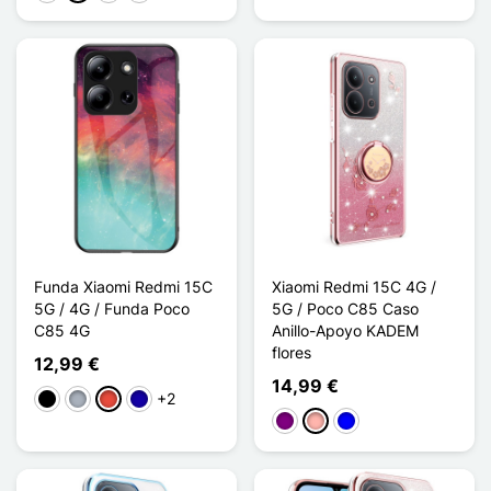
Funda Xiaomi Redmi 15C
Xiaomi Redmi 15C 4G /
5G / 4G / Funda Poco
5G / Poco C85 Caso
C85 4G
Anillo-Apoyo KADEM
flores
12,99 €
14,99 €
+2
Negro
Gris
Rojo
Azul oscuro
Púrpura
Oro rosa
Azul