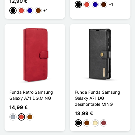
12,99 €
+1
Negro
Rojo
Azul oscuro
Marrón oscuro
+1
Negro
Rojo
Azul oscuro
Café
Funda Retro Samsung
Funda Funda Samsung
Galaxy A71 DG.MING
Galaxy A71 DG
desmontable MING
14,99 €
13,99 €
Gris
Rojo
Marrón
Negro
Café
Marrón claro
Rojo oscuro