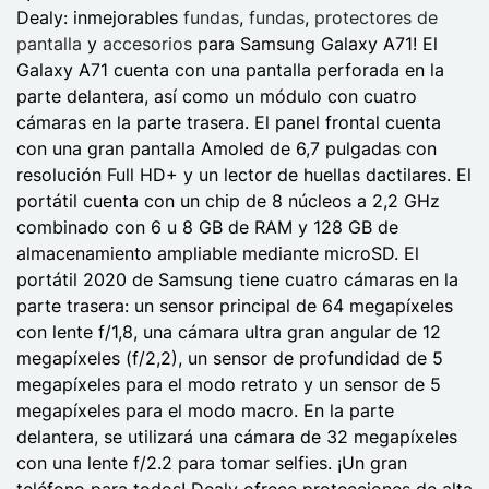
Dealy: inmejorables
fundas
,
fundas
,
protectores de
pantalla
y
accesorios
para Samsung Galaxy A71! El
Galaxy A71 cuenta con una pantalla perforada en la
parte delantera, así como un módulo con cuatro
cámaras en la parte trasera. El panel frontal cuenta
con una gran pantalla Amoled de 6,7 pulgadas con
resolución Full HD+ y un lector de huellas dactilares. El
portátil cuenta con un chip de 8 núcleos a 2,2 GHz
combinado con 6 u 8 GB de RAM y 128 GB de
almacenamiento ampliable mediante microSD. El
portátil 2020 de Samsung tiene cuatro cámaras en la
parte trasera: un sensor principal de 64 megapíxeles
con lente f/1,8, una cámara ultra gran angular de 12
megapíxeles (f/2,2), un sensor de profundidad de 5
megapíxeles para el modo retrato y un sensor de 5
megapíxeles para el modo macro. En la parte
delantera, se utilizará una cámara de 32 megapíxeles
con una lente f/2.2 para tomar selfies. ¡Un gran
teléfono para todos! Dealy ofrece protecciones de alta