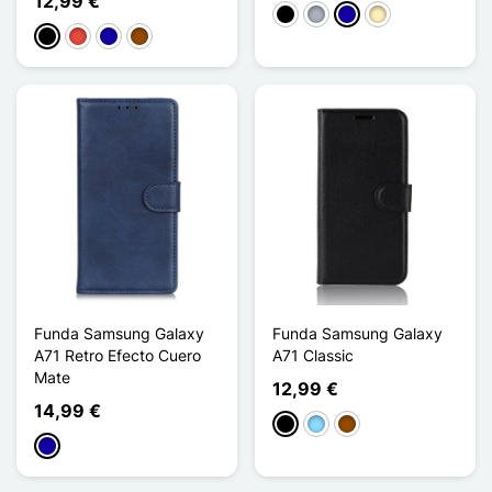
12,99 €
Negro
Gris
Azul oscuro
Marrón claro
Negro
Rojo
Azul oscuro
Marrón
Funda Samsung Galaxy
Funda Samsung Galaxy
A71 Retro Efecto Cuero
A71 Classic
Mate
12,99 €
14,99 €
Negro
Azul claro
Marrón
Azul oscuro