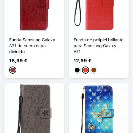
Funda Samsung Galaxy
Funda de polipiel brillante
A71 de cuero napa
para Samsung Galaxy
dividido
A71
18,99 €
12,99 €
Rojo oscuro
Negro
Rojo
Marrón