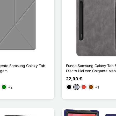
igente Samsung Galaxy Tab
Funda Samsung Galaxy Tab S
igami
Efecto Piel con Colgante Man
22,99 €
+2
+1
sa
Verde
Negro
Gris
Rojo
Marrón