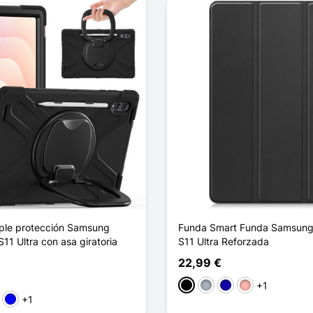
iple protección Samsung
Funda Smart Funda Samsung
11 Ultra con asa giratoria
S11 Ultra Reforzada
22,99 €
+1
Negro
Gris
Azul oscuro
Oro rosa
+1
l marino
Azul