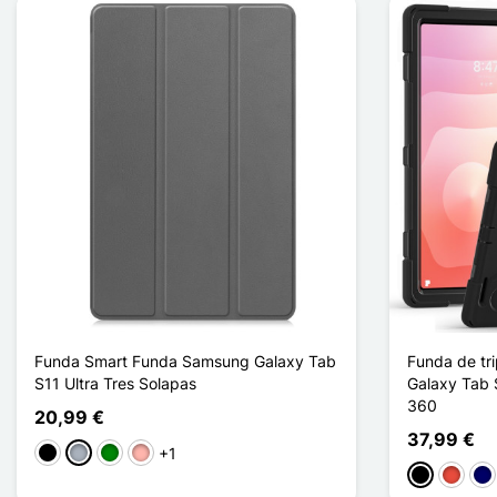
Funda Smart Funda Samsung Galaxy Tab
Funda de tr
S11 Ultra Tres Solapas
Galaxy Tab S
360
20,99 €
37,99 €
+1
Negro
Gris
Verde
Oro rosa
Negro
Rojo
Azu