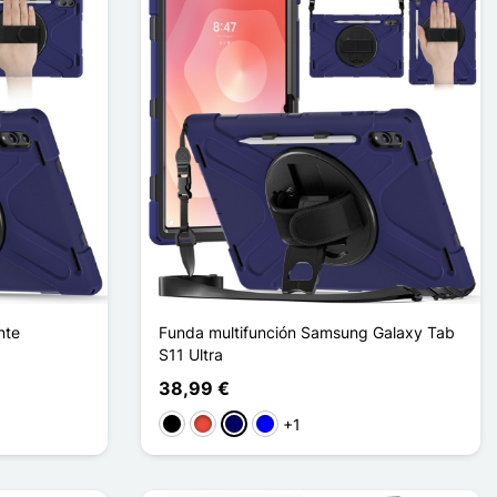
nte
Funda multifunción Samsung Galaxy Tab
S11 Ultra
38,99 €
+1
Negro
Rojo
Azul marino
Azul