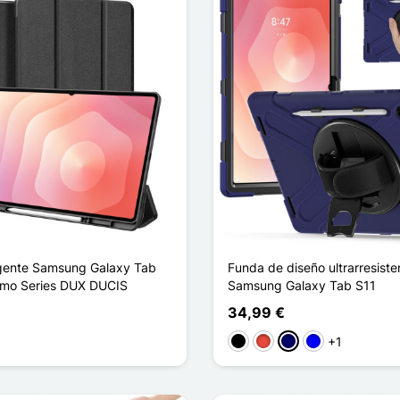
igente Samsung Galaxy Tab
Funda de diseño ultrarresiste
omo Series DUX DUCIS
Samsung Galaxy Tab S11
34,99 €
+1
l
Negro
Rojo
Azul marino
Azul