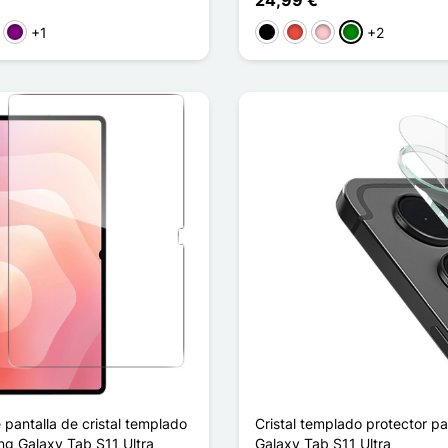
24,99 €
+1
+2
sa
Púrpura
Negro
Rojo
Rosa
Verde
 pantalla de cristal templado
Cristal templado protector 
g Galaxy Tab S11 Ultra
Galaxy Tab S11 Ultra