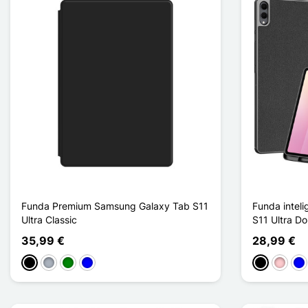
Funda Premium Samsung Galaxy Tab S11
Funda intel
Ultra Classic
S11 Ultra D
35,99 €
28,99 €
Negro
Gris
Verde
Azul
Negro
Rosa
Azu