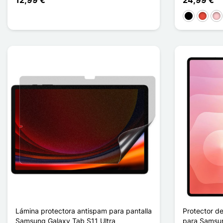
12,99 €
24,99 €
Negro
Rojo
Ro
Lámina protectora antispam para pantalla
Protector de
Samsung Galaxy Tab S11 Ultra
para Samsun