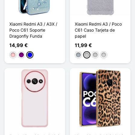
Xiaomi Redmi A3 / A3X /
Xiaomi Redmi A3 / Poco
Poco C61 Soporte
C61 Caso Tarjeta de
Dragonfly Funda
papel
14,99 €
11,99 €
Rosa
Púrpura
Azul
Gris
Plata
Transparente
Gris clair