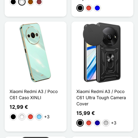
Negro
Blanco
Marrón
Rojo oscuro
Negro
Rojo
Azul
Xiaomi Redmi A3 / Poco
Xiaomi Redmi A3 / Poco
C61 Caso XINLI
C61 Ultra Tough Camera
Cover
12,99 €
15,99 €
+3
Negro
Blanco
Rojo
Azul claro
+3
Negro
Rojo
Azul oscuro
Plata