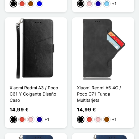
+1
Negro
Rojo
Marrón
Azul
Negro
Rosa
Azul oscuro
Azul claro
Xiaomi Redmi A3 / Poco
Xiaomi Redmi A5 4G /
C61 Y Colgante Diseño
Poco C71 Funda
Caso
Multitarjeta
14,99 €
14,99 €
+1
+1
Negro
Rojo
Rosa
Azul oscuro
Negro
Rojo
Rosa
Marrón