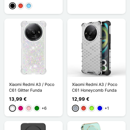
Negro
Rojo
Azul claro
Xiaomi Redmi A3 / Poco
Xiaomi Redmi A3 / Poco
C61 Glitter Funda
C61 Honeycomb Funda
13,99 €
12,99 €
+6
+1
Blanco
Magenta
Rosa
Verde
Gris
Rojo
Verde manzana
Azul