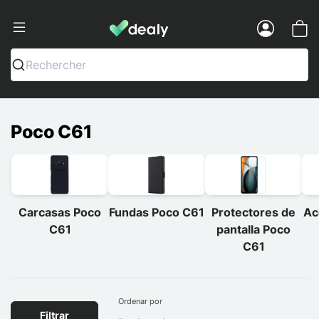
Dealy - Fundas y accesorios para smar
Menu
Rechercher
Poco C61
Carcasas Poco
Fundas Poco C61
Protectores de
Ac
C61
pantalla Poco
C61
Ordenar por
Filtrar