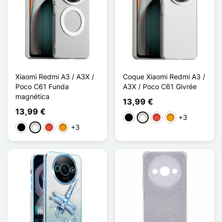
Xiaomi Redmi A3 / A3X /
Coque Xiaomi Redmi A3 /
Poco C61 Funda
A3X / Poco C61 Givrée
magnética
13,99 €
13,99 €
+3
Negro
Blanco
Rojo
Naranja
+3
Negro
Blanco
Rojo
Naranja