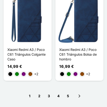
Xiaomi Redmi A3 / Poco
Xiaomi Redmi A3 / Poco
C61 Triángulos Colgante
C61 Triángulos Bolsa de
Caso
hombro
14,99 €
16,99 €
+2
+2
Negro
Verde
Púrpura
Marrón
Negro
Verde
Púrpura
Marrón
1
2
3
4
5
Next page