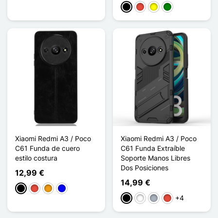
Negro
Rojo
Amarillo
Verde
Xiaomi Redmi A3 / Poco
Xiaomi Redmi A3 / Poco
C61 Funda de cuero
C61 Funda Extraíble
estilo costura
Soporte Manos Libres
Dos Posiciones
12,99 €
14,99 €
Negro
Rojo
Naranja
Azul
+4
Negro
Blanco
Gris
Rojo