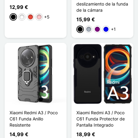
deslizamiento de la funda
12,99 €
de la cámara
+5
Negro
Blanco
Rojo
Rosa
15,99 €
+1
Negro
Gris
Púrpura
Azul
Xiaomi Redmi A3 / Poco
Xiaomi Redmi A3 / Poco
C61 Funda Anillo
C61 Funda Protector de
Resistente
Pantalla Integrado
14,99 €
18,99 €