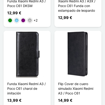
Funda Xiaomi Redmi A3 /
Xiaomi Redmi A3 / A3X /
Poco C61 DKSM
Poco C61 Funda con
estampado de leopardo
12,99 €
12,99 €
+2
Verde
Azul claro
Púrpura
Transparente
Funda Xiaomi Redmi A3 /
Flip Cover de cuero
Poco C61 charol de
simulado Xiaomi Redmi
imitación
A3 / Poco C61
13,99 €
14,99 €