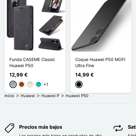
Funda CASEME Classic
Coque Huawei P50 MOFI
Huawei P50
Ultra Fine
12,99 €
14,99 €
+1
Gris
Marrón
Beige
Turquesa
Negro
Inicio
Huawei
Huawei P
Huawei P50
Precios más bajos
Sat
Los precios más bajos en productos de alta
Fáci