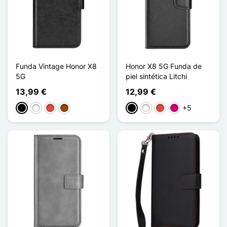
Funda Vintage Honor X8
Honor X8 5G Funda de
5G
piel sintética Litchi
13,99 €
12,99 €
+5
Negro
Blanco
Rojo
Marrón
Negro
Blanco
Rojo
Magenta