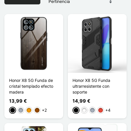
Honor X8 5G Funda de
Honor X8 5G Funda
cristal templado efecto
ultrarresistente con
madera
soporte
13,99 €
14,99 €
+2
+4
Negro
Gris
Naranja
Marrón
Negro
Blanco
Gris
Rojo