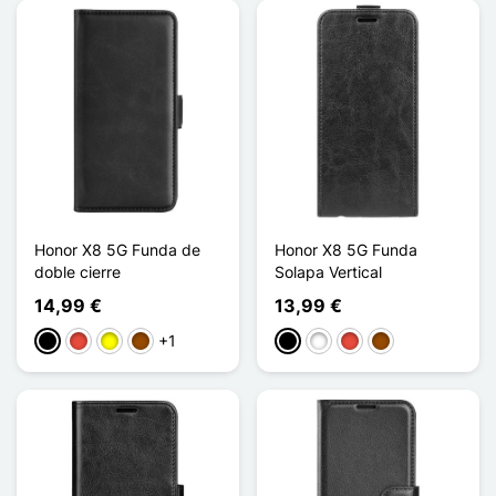
Honor X8 5G Funda de
Honor X8 5G Funda
doble cierre
Solapa Vertical
14,99 €
13,99 €
+1
Negro
Rojo
Amarillo
Marrón
Negro
Blanco
Rojo
Marrón