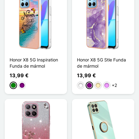
Honor X8 5G Inspiration
Honor X8 5G Stle Funda
Funda de mármol
de mármol
13,99 €
13,99 €
+2
Verde
Púrpura
Blanco
Púrpura
Oro
Morado claro