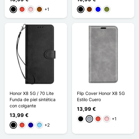
+1
Negro
Rojo
Rosa
Marrón
Negro
Café
Azul
Caqui
Honor X8 5G / 70 Lite
Flip Cover Honor X8 5G
Funda de piel sintética
Estilo Cuero
con colgante
13,99 €
13,99 €
+1
Negro
Gris
Rojo
Rosa
+2
Negro
Rojo
Azul oscuro
Azul claro