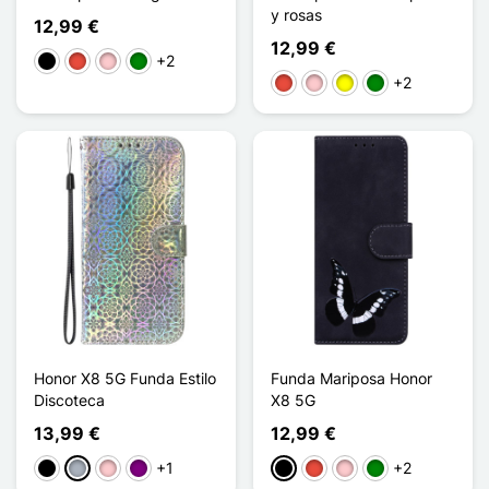
y rosas
12,99 €
12,99 €
+2
Negro
Rojo
Rosa
Verde
+2
Rojo
Rosa
Amarillo
Verde
Honor X8 5G Funda Estilo
Funda Mariposa Honor
Discoteca
X8 5G
13,99 €
12,99 €
+1
+2
Negro
Gris
Rosa
Púrpura
Negro
Rojo
Rosa
Verde