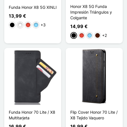
Honor X8 5G Funda
Funda Honor X8 5G XINLI
Impresión Triángulos y
13,99 €
Colgante
+3
Negro
Blanco
Rojo
Azul claro
14,99 €
+2
Negro
Rojo
Azul claro
Marrón oscuro
Funda Honor 70 Lite / X8
Flip Cover Honor 70 Lite /
Multitarjeta
X8 Tejido Vaquero
16,99 €
16,99 €