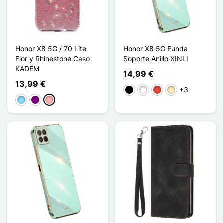
Honor X8 5G / 70 Lite
Honor X8 5G Funda
Flor y Rhinestone Caso
Soporte Anillo XINLI
KADEM
14,99 €
13,99 €
+3
Negro
Blanco
Rojo
Oro
Azul claro
Púrpura
Oro rosa