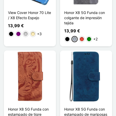
View Cover Honor 70 Lite
Honor X8 5G Funda con
/ X8 Efecto Espejo
colgante de impresión
tejida
13,99 €
13,99 €
+3
Negro
Púrpura
Plata
Oro
+2
Negro
Gris
Rojo
Verde
Honor X8 5G Funda con
Honor X8 5G Funda con
estampado de tigre
estampado de mariposas