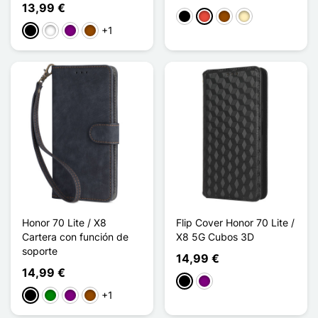
13,99 €
Negro
Rojo
Marrón
Oro
+1
Negro
Blanco
Púrpura
Marrón
Honor 70 Lite / X8
Flip Cover Honor 70 Lite /
Cartera con función de
X8 5G Cubos 3D
soporte
14,99 €
14,99 €
Negro
Púrpura
+1
Negro
Verde
Púrpura
Marrón