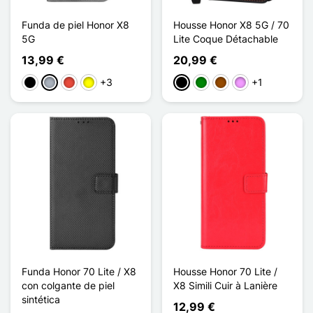
Funda de piel Honor X8
Housse Honor X8 5G / 70
5G
Lite Coque Détachable
13,99 €
20,99 €
+3
+1
Negro
Gris
Rojo
Amarillo
Negro
Verde
Marrón
Morado claro
Funda Honor 70 Lite / X8
Housse Honor 70 Lite /
con colgante de piel
X8 Simili Cuir à Lanière
sintética
12,99 €