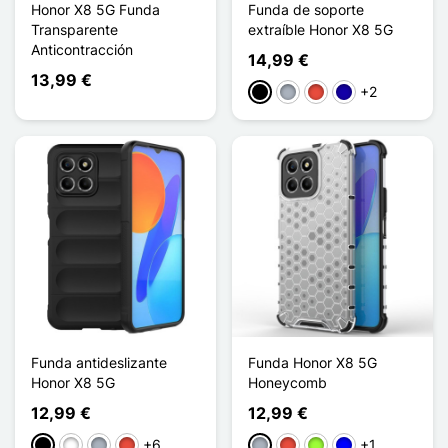
Honor X8 5G Funda
Funda de soporte
Transparente
extraíble Honor X8 5G
Anticontracción
14,99 €
13,99 €
+2
Negro
Gris
Rojo
Azul oscuro
Funda antideslizante
Funda Honor X8 5G
Honor X8 5G
Honeycomb
12,99 €
12,99 €
+6
+1
Negro
Blanco
Gris
Rojo
Gris
Rojo
Verde manzana
Azul