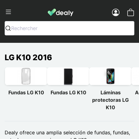
Dealy - Fundas y accesorios para smar
Menu
Rechercher
LG K10 2016
Fundas LG K10
Fundas LG K10
Láminas
A
protectoras LG
K10
Dealy ofrece una amplia selección de fundas, fundas,