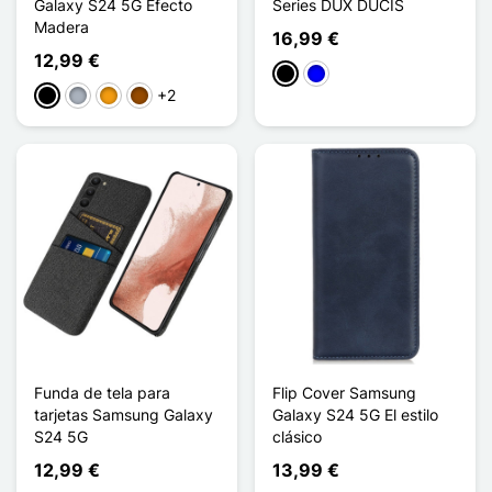
Galaxy S24 5G Efecto
Series DUX DUCIS
Madera
16,99 €
12,99 €
Negro
Azul
+2
Negro
Gris
Naranja
Marrón
Funda de tela para
Flip Cover Samsung
tarjetas Samsung Galaxy
Galaxy S24 5G El estilo
S24 5G
clásico
12,99 €
13,99 €