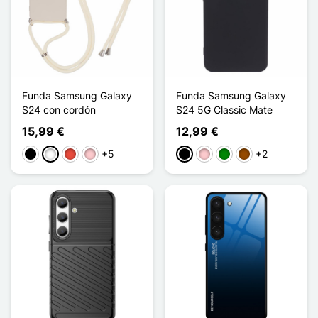
Funda Samsung Galaxy
Funda Samsung Galaxy
S24 con cordón
S24 5G Classic Mate
15,99 €
12,99 €
+5
+2
Negro
Blanco
Rojo
Rosa
Negro
Rosa
Verde
Marrón