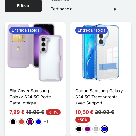
Filtrar
Entrega rápida
Entrega rápida
Flip Cover Samsung
Coque Samsung Galaxy
Galaxy S24 5G Porte-
S24 5G Transparente
Carte Intégré
avec Support
7,99 €
15,99 €
10,50 €
20,99 €
-50%
-50%
+1
Negro
Rojo
Púrpura
Azul
Negro
Púrpura
Transparente
Azul