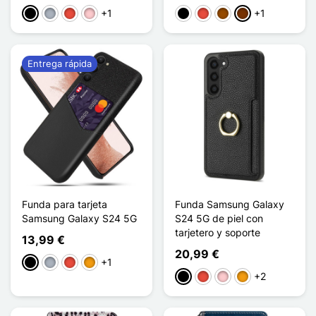
+1
+1
Negro
Gris
Rojo
Rosa
Negro
Rojo
Marrón
Café
Entrega rápida
Funda para tarjeta
Funda Samsung Galaxy
Samsung Galaxy S24 5G
S24 5G de piel con
tarjetero y soporte
13,99 €
20,99 €
+1
Negro
Gris
Rojo
Naranja
+2
Negro
Rojo
Rosa
Naranja