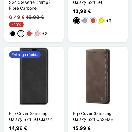
S24 5G Verre TrempÉ
Galaxy S24 5G
Fibre Carbone
13,99 €
6,49 €
12,99 €
+3
Negro
Gris
Rojo
Amarillo
-50%
+2
Negro
Blanco
Rojo
Rosa
Entrega rápida
Flip Cover Samsung
Flip Cover Samsung
Galaxy S24 5G Classic
Galaxy S24 CASEME
14,99 €
15,99 €