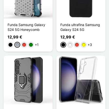
Funda Samsung Galaxy
Funda ultrafina Samsung
S24 5G Honeycomb
Galaxy S24 5G
12,99 €
12,99 €
+1
+3
Negro
Gris
Rojo
Verde
Negro
Blanco
Rojo
Amarillo