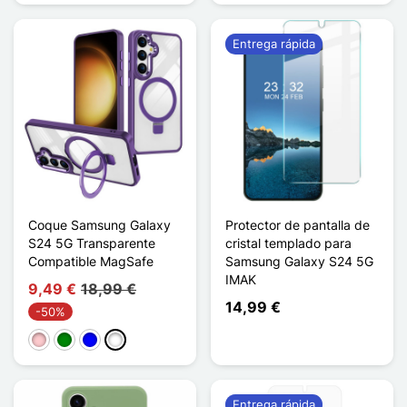
Entrega rápida
Coque Samsung Galaxy
Protector de pantalla de
S24 5G Transparente
cristal templado para
Compatible MagSafe
Samsung Galaxy S24 5G
IMAK
9,49 €
18,99 €
14,99 €
-50%
Rosa
Verde
Azul
Violet Foncé
Entrega rápida