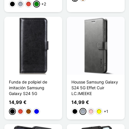
+2
Negro
Gris
Rojo
Verde
Funda de polipiel de
Housse Samsung Galaxy
imitación Samsung
S24 5G Effet Cuir
Galaxy S24 5G
LC.IMEEKE
14,99 €
14,99 €
+1
Negro
Rojo
Marrón
Azul
Negro
Gris
Rosa
Amarillo