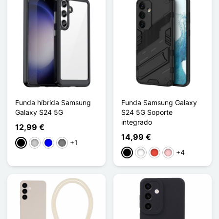
Funda híbrida Samsung
Funda Samsung Galaxy
Galaxy S24 5G
S24 5G Soporte
integrado
12,99 €
14,99 €
+1
Negro
Transparente
Azul
Gris Transparent
+4
Negro
Blanco
Rojo
Rosa