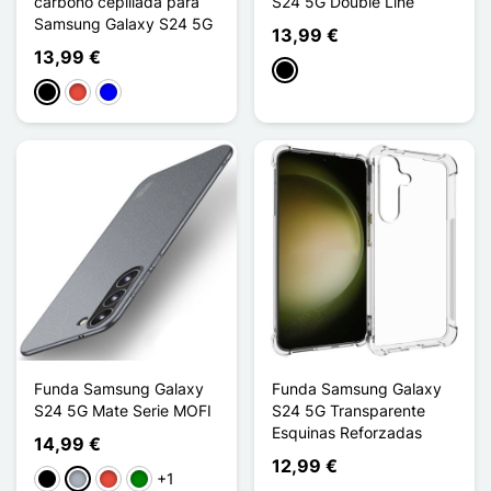
carbono cepillada para
S24 5G Double Line
Samsung Galaxy S24 5G
13,99 €
13,99 €
Negro
Negro
Rojo
Azul
Funda Samsung Galaxy
Funda Samsung Galaxy
S24 5G Mate Serie MOFI
S24 5G Transparente
Esquinas Reforzadas
14,99 €
12,99 €
+1
Negro
Gris
Rojo
Verde