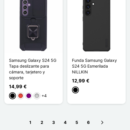
Samsung Galaxy S24 5G
Funda Samsung Galaxy
Tapa deslizante para
S24 5G Esmerilada
cámara, tarjetero y
NILLKIN
soporte
12,99 €
14,99 €
Negro
+4
Negro
Rojo
Púrpura
Plata
1
2
3
4
5
6
Next page