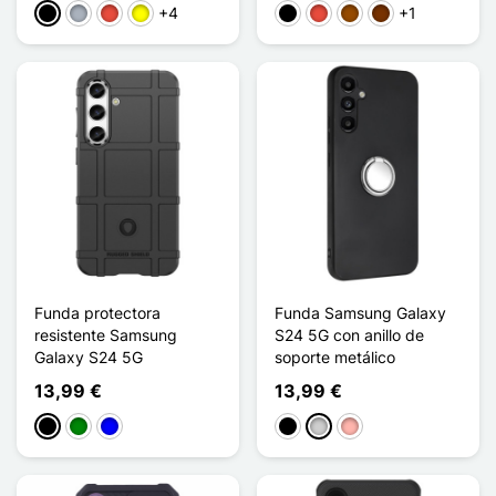
+4
+1
Negro
Gris
Rojo
Amarillo
Negro
Rojo
Marrón
Café
Funda protectora
Funda Samsung Galaxy
resistente Samsung
S24 5G con anillo de
Galaxy S24 5G
soporte metálico
13,99 €
13,99 €
Negro
Verde
Azul
Negro
Plata
Oro rosa