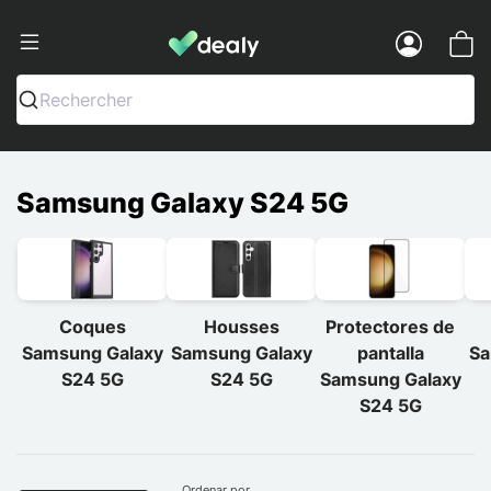
Dealy - Fundas y accesorios para smar
Menu
Rechercher
Samsung Galaxy S24 5G
Coques
Housses
Protectores de
Samsung Galaxy
Samsung Galaxy
pantalla
Sa
S24 5G
S24 5G
Samsung Galaxy
S24 5G
Ordenar por