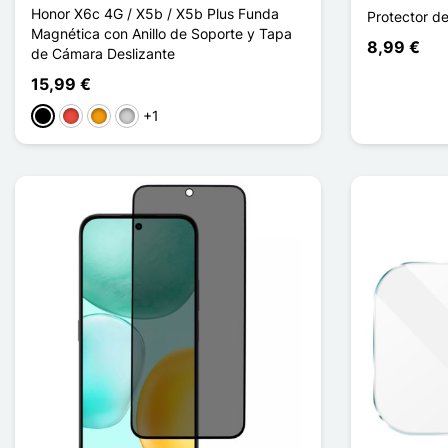
Honor X6c 4G / X5b / X5b Plus Funda
Protector d
Magnética con Anillo de Soporte y Tapa
8,99 €
de Cámara Deslizante
15,99 €
+1
Negro
Rojo
Naranja
Plata