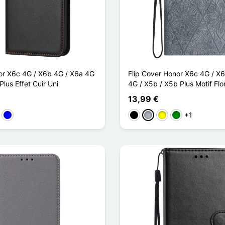
r X6c 4G / X6b 4G / X6a 4G
Flip Cover Honor X6c 4G / X
Plus Effet Cuir Uni
4G / X5b / X5b Plus Motif Flo
13,99 €
+1
a
 rosa
Azul
Negro
Gris
Amarillo
Verde