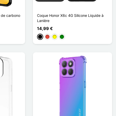
 de carbono
Coque Honor X6c 4G Silicone Liquide à
Lanière
14,99 €
Negro
Rojo
Amarillo
Verde