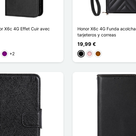
r X6c 4G Effet Cuir avec
Honor X6c 4G Funda acolcha
tarjeteros y correas
19,99 €
+2
rde
Púrpura
Negro
Rosa
Marrón