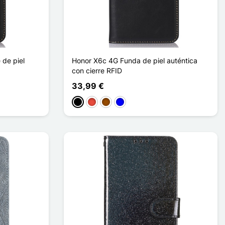
 de piel
Honor X6c 4G Funda de piel auténtica
con cierre RFID
33,99 €
Negro
Rojo
Marrón
Azul