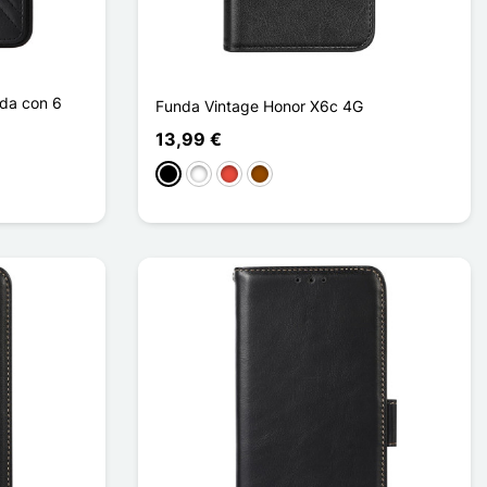
da con 6
Funda Vintage Honor X6c 4G
13,99 €
Negro
Blanco
Rojo
Marrón