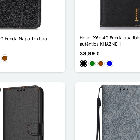
Honor X6c 4G Funda abatible
4G Funda Napa Textura
auténtica KHAZNEH
33,99 €
anja
Marrón
Negro
Verde
Marrón
Azul