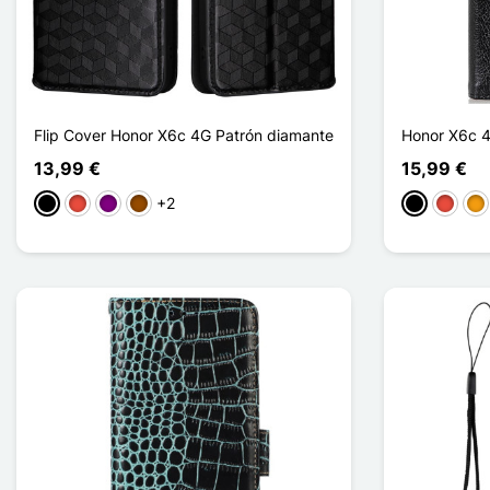
Flip Cover Honor X6c 4G Patrón diamante
Honor X6c 
13,99 €
15,99 €
+2
Negro
Rojo
Púrpura
Marrón
Negro
Rojo
Nar