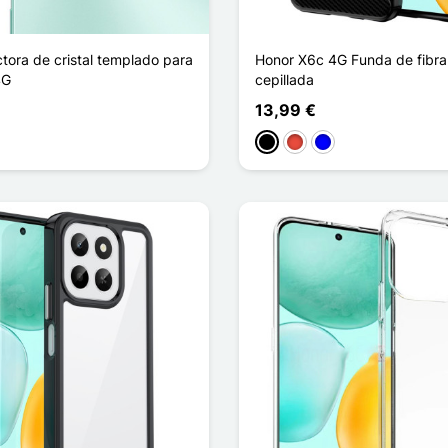
tora de cristal templado para
Honor X6c 4G Funda de fibra
4G
cepillada
13,99 €
Negro
Rojo
Azul