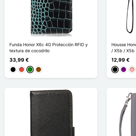
Funda Honor X6c 4G Protección RFID y
Housse Hono
textura de cocodrilo
/ X5b / X5b 
33,99 €
12,99 €
Negro
Rojo
Verde
Marrón
Negro
Púrpur
Oro