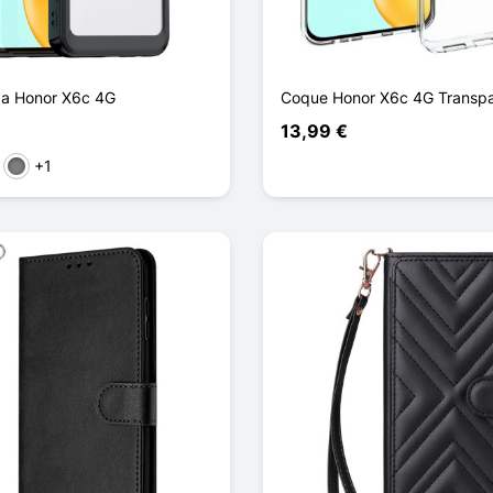
da Honor X6c 4G
Coque Honor X6c 4G Transpa
13,99 €
+1
arente
l
Gris Transparent