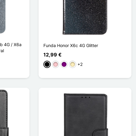
6b 4G / X6a
Funda Honor X6c 4G Glitter
ral
12,99 €
+2
Negro
Rosa
Púrpura
Oro