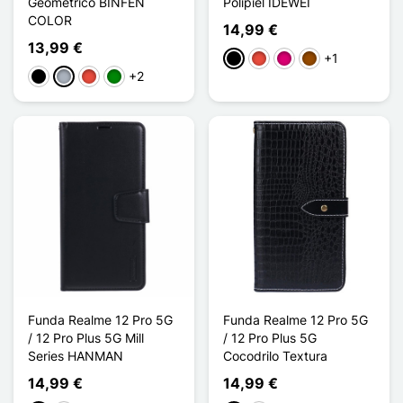
Geométrico BINFEN
Polipiel IDEWEI
COLOR
14,99 €
13,99 €
+1
Negro
Rojo
Magenta
Marrón
+2
Negro
Gris
Rojo
Verde
Funda Realme 12 Pro 5G
Funda Realme 12 Pro 5G
/ 12 Pro Plus 5G Mill
/ 12 Pro Plus 5G
Series HANMAN
Cocodrilo Textura
14,99 €
14,99 €