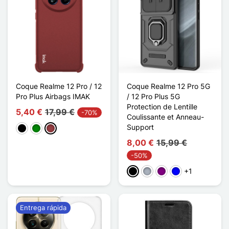
Coque Realme 12 Pro / 12
Coque Realme 12 Pro 5G
Pro Plus Airbags IMAK
/ 12 Pro Plus 5G
Protection de Lentille
5,40 €
17,99 €
-70%
Coulissante et Anneau-
Support
Negro
Verde
Rojo oscuro
8,00 €
15,99 €
-50%
+1
Negro
Gris
Púrpura
Azul
Entrega rápida