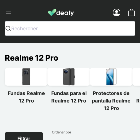
Dealy - Fundas y accesorios para smar
Menu
Rechercher
Realme 12 Pro
Fundas Realme
Fundas para el
Protectores de
12 Pro
Realme 12 Pro
pantalla Realme
R
12 Pro
Ordenar por
Filtrar