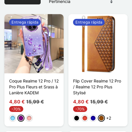
Entrega rápida
Entrega rápida
Coque Realme 12 Pro / 12
Flip Cover Realme 12 Pro
Pro Plus Fleurs et Srass à
/ Realme 12 Pro Plus
Lanière KADEM
Stylisé
4,80 €
15,99 €
4,80 €
15,99 €
-70%
-70%
+2
Azul claro
Púrpura
Oro rosa
Negro
Rojo
Azul oscuro
Marrón