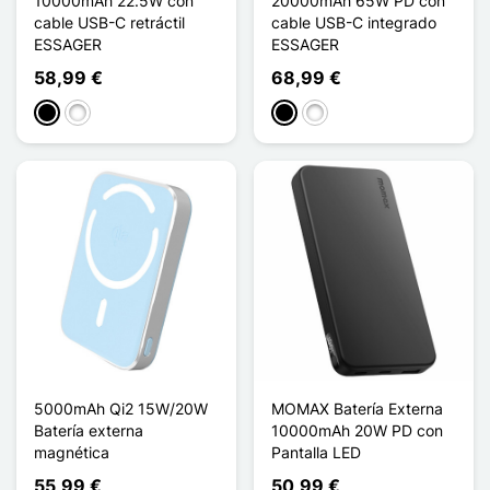
10000mAh 22.5W con
20000mAh 65W PD con
cable USB-C retráctil
cable USB-C integrado
ESSAGER
ESSAGER
58,99 €
68,99 €
Negro
Blanco
Negro
Titanium
5000mAh Qi2 15W/20W
MOMAX Batería Externa
Batería externa
10000mAh 20W PD con
magnética
Pantalla LED
55,99 €
50,99 €