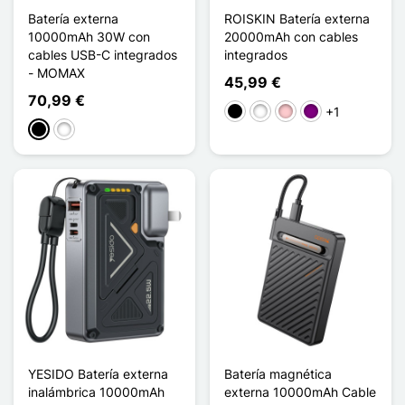
Batería externa
ROISKIN Batería externa
10000mAh 30W con
20000mAh con cables
cables USB-C integrados
integrados
- MOMAX
45,99 €
70,99 €
+1
Negro
Blanco
Rosa
Púrpura
Negro
Blanco
YESIDO Batería externa
Batería magnética
inalámbrica 10000mAh
externa 10000mAh Cable