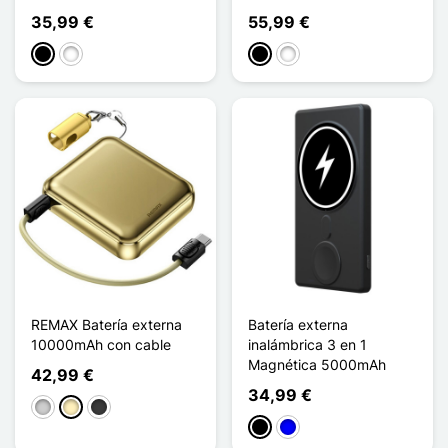
35,99 €
55,99 €
Negro
Blanco
Negro
Blanco
REMAX Batería externa
Batería externa
10000mAh con cable
inalámbrica 3 en 1
Magnética 5000mAh
42,99 €
34,99 €
Plata
Oro
Gris oscuro
Negro
Azul