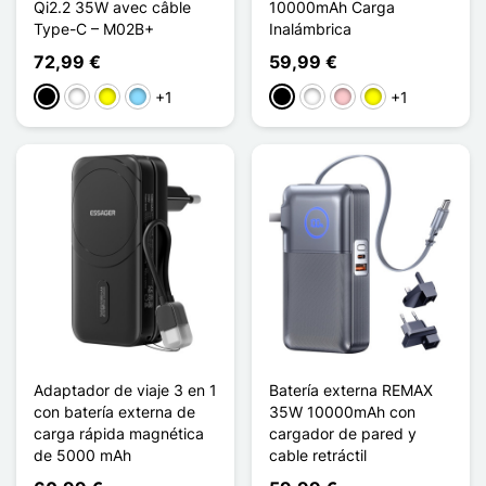
Qi2.2 35W avec câble
10000mAh Carga
Type-C – M02B+
Inalámbrica
72,99 €
59,99 €
+1
+1
Negro
Blanco
Amarillo
Azul claro
Negro
Blanco
Rosa
Amarillo
Adaptador de viaje 3 en 1
Batería externa REMAX
con batería externa de
35W 10000mAh con
carga rápida magnética
cargador de pared y
de 5000 mAh
cable retráctil