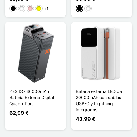
+1
Negro
Blanco
Rosa
Amarillo
Negro
Blanco
YESIDO 30000mAh
Batería externa LED de
Batería Externa Digital
20000mAh con cables
Quadri-Port
USB-C y Lightning
integrados.
62,99 €
43,99 €