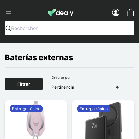
Dealy - Fundas y accesorios para smar
Menu
Rechercher
Baterías externas
Ordenar por
Filtrar
Entrega rápida
Entrega rápida