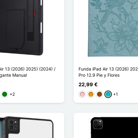
ir 13 (2026) 2025) (2024) /
Funda iPad Air 13 (2026) 202
lgante Manual
Pro 12.9 Pie y Flores
22,99 €
+2
+1
sa
Verde
Rosa
Naranja
Marrón
Turquesa