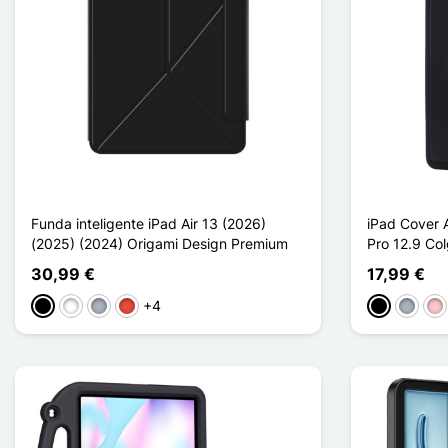
Funda inteligente iPad Air 13 (2026)
iPad Cover A
(2025) (2024) Origami Design Premium
Pro 12.9 Co
30,99 €
17,99 €
+4
Negro
Blanco
Gris
Rojo
Negro
Gris
Ro