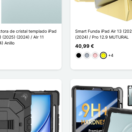
tora de cristal templado iPad
Smart Funda iPad Air 13 (20
) (2025) (2024) / AIr 11
(2024) / Pro 12.9 MUTURAL
) Anillo
40,99 €
+4
Negro
Gris
Rosa
Amarillo
dient