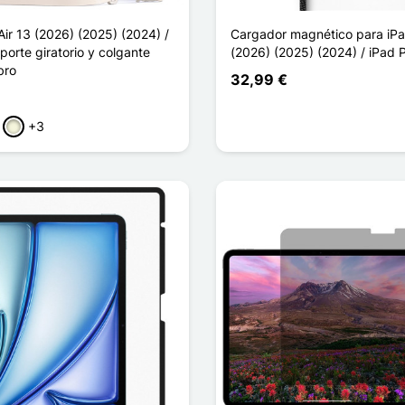
ir 13 (2026) (2025) (2024) /
Cargador magnético para iPa
porte giratorio y colgante
(2026) (2025) (2024) / iPad 
bro
32,99 €
+3
a
rde
Beige