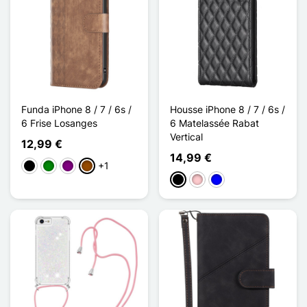
Funda iPhone 8 / 7 / 6s /
Housse iPhone 8 / 7 / 6s /
6 Frise Losanges
6 Matelassée Rabat
Vertical
12,99 €
14,99 €
+1
Negro
Verde
Púrpura
Marrón
Negro
Rosa
Azul