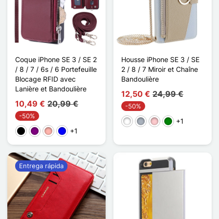
Coque iPhone SE 3 / SE 2
Housse iPhone SE 3 / SE
/ 8 / 7 / 6s / 6 Portefeuille
2 / 8 / 7 Miroir et Chaîne
Blocage RFID avec
Bandoulière
Lanière et Bandoulière
12,50 €
24,99 €
10,49 €
20,99 €
-50%
-50%
+1
Blanco
Gris
Rosa
Verde
+1
Negro
Púrpura
Oro rosa
Azul
Entrega rápida