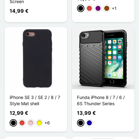
Screen
+1
Negro
Rojo
Púrpura
Marrón
14,99 €
iPhone SE 3 / SE 2 / 8 / 7
Funda iPhone 8 / 7 / 6 /
Style Mat shell
6S Thunder Series
12,99 €
13,99 €
+6
Negro
Rojo
Rosa
Amarillo
Negro
Azul oscuro