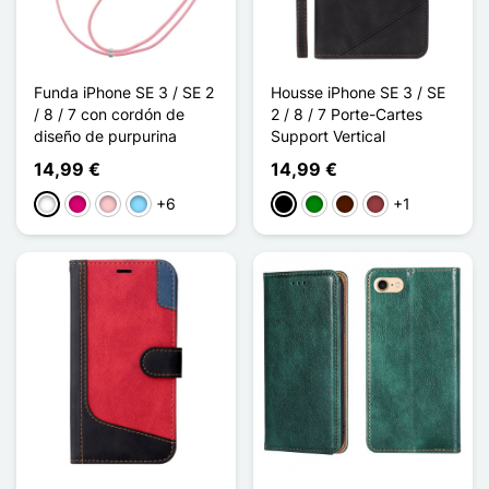
Funda iPhone SE 3 / SE 2
Housse iPhone SE 3 / SE
/ 8 / 7 con cordón de
2 / 8 / 7 Porte-Cartes
diseño de purpurina
Support Vertical
14,99 €
14,99 €
+6
+1
Blanco
Magenta
Rosa
Azul claro
Negro
Verde
Marrón oscuro
Rojo oscuro