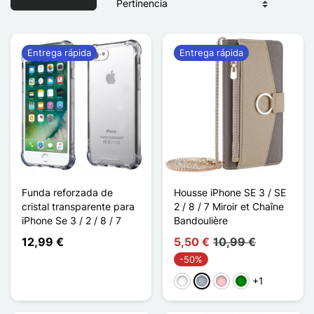
Entrega rápida
Entrega rápida
Funda reforzada de
Housse iPhone SE 3 / SE
cristal transparente para
2 / 8 / 7 Miroir et Chaîne
iPhone Se 3 / 2 / 8 / 7
Bandoulière
12,99 €
5,50 €
10,99 €
-50%
+1
Blanco
Gris
Rosa
Verde