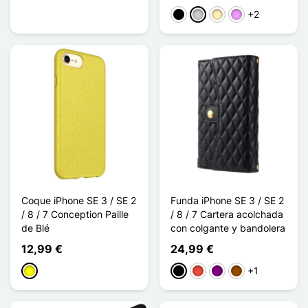
+2
Negro
Plata
Oro
Morado claro
Coque iPhone SE 3 / SE 2
Funda iPhone SE 3 / SE 2
/ 8 / 7 Conception Paille
/ 8 / 7 Cartera acolchada
de Blé
con colgante y bandolera
12,99 €
24,99 €
+1
Amarillo
Negro
Rojo
Púrpura
Marrón