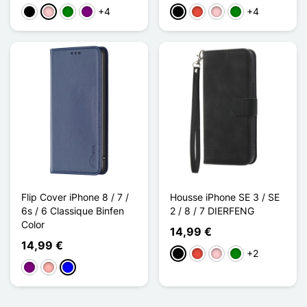
+4
+4
Negro
Rosa
Verde
Púrpura
Negro
Rojo
Rosa
Verde
Flip Cover iPhone 8 / 7 /
Housse iPhone SE 3 / SE
6s / 6 Classique Binfen
2 / 8 / 7 DIERFENG
Color
14,99 €
14,99 €
+2
Negro
Rojo
Rosa
Verde
Púrpura
Oro rosa
Azul