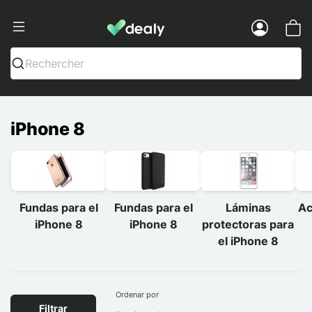
Dealy - Fundas y accesorios para smar
Menu
Rechercher
iPhone 8
Fundas para el
Fundas para el
Láminas
Ac
iPhone 8
iPhone 8
protectoras para
el iPhone 8
Ordenar por
Filtrar