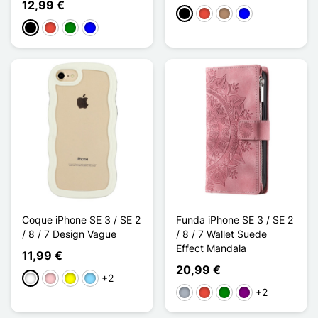
12,99 €
Negro
Rojo
Topo
Azul
Negro
Rojo
Verde
Azul
Coque iPhone SE 3 / SE 2
Funda iPhone SE 3 / SE 2
/ 8 / 7 Design Vague
/ 8 / 7 Wallet Suede
Effect Mandala
11,99 €
20,99 €
+2
Blanco
Rosa
Amarillo
Azul claro
+2
Gris
Rojo
Verde
Púrpura