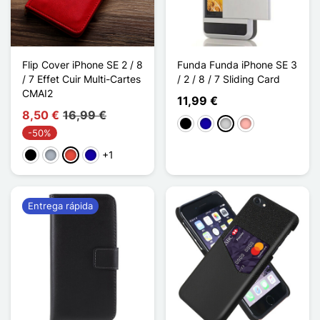
Flip Cover iPhone SE 2 / 8
Funda Funda iPhone SE 3
/ 7 Effet Cuir Multi-Cartes
/ 2 / 8 / 7 Sliding Card
CMAI2
11,99 €
8,50 €
16,99 €
Negro
Azul oscuro
Plata
Oro rosa
-50%
+1
Negro
Gris
Rojo
Azul oscuro
Entrega rápida