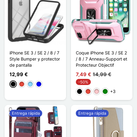
iPhone SE 3 / SE 2 / 8 / 7
Coque iPhone SE 3 / SE 2
Style Bumper y protector
/ 8 / 7 Anneau-Support et
de pantalla
Protecteur Objectif
12,99 €
7,49 €
14,99 €
-50%
Negro
Rojo
Azul claro
Azul
+3
Negro
Rojo
Rosa
Verde
Entrega rápida
Entrega rápida