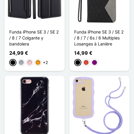
Funda iPhone SE 3 / SE 2
Funda iPhone SE 3 / SE 2
/ 8 / 7 Colgante y
/ 8 / 7 / 6s / 6 Multiples
bandolera
Losanges à Lanière
24,99 €
14,99 €
+2
Negro
Gris
Rosa
Naranja
Negro
Rojo
Púrpura