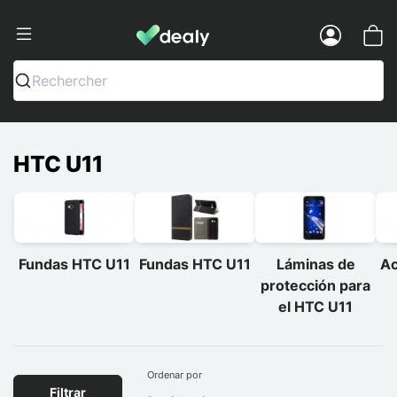
Dealy - Fundas y accesorios para smar
Menu
Rechercher
HTC U11
Fundas HTC U11
Fundas HTC U11
Láminas de
Ac
protección para
el HTC U11
Ordenar por
Filtrar